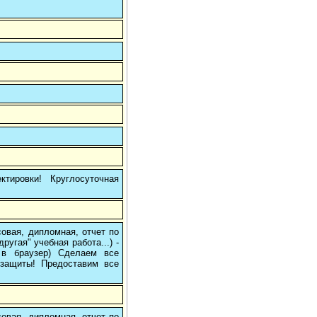
тировки! Круглосуточная
овая, дипломная, отчет по
угая" учебная работа...) -
е в браузер) Сделаем все
/защиты! Предоставим все
овая, дипломная, отчет по