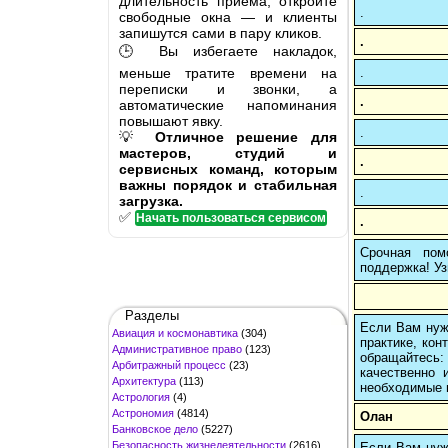
длительность приёма, откройте
.
свободные окна — и клиенты
запишутся сами в пару кликов.
.
🕒 Вы избегаете накладок,
меньше тратите времени на
.
переписки и звонки, а
.
автоматические напоминания
повышают явку.
.
💡
Отличное решение для
мастеров, студий и
.
сервисных команд, которым
важны порядок и стабильная
.
загрузка.
✅
Начать пользоваться сервисом
.
Срочная пом
поддержка! Уз
Разделы
Если Вам нуж
Авиация и космонавтика
(304)
практике, кон
Административное право
(123)
обращайтесь:
Арбитражный процесс
(23)
качественно 
Архитектура
(113)
необходимые 
Астрология
(4)
Астрономия
(4814)
Олан
Банковское дело
(5227)
Безопасность жизнедеятельности
(2616)
Если Вам нуж