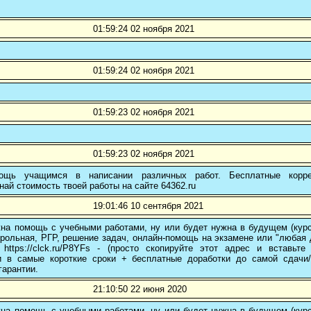
01:59:24 02 ноября 2021
01:59:24 02 ноября 2021
01:59:23 02 ноября 2021
01:59:23 02 ноября 2021
ощь учащимся в написании различных работ. Бесплатные коррек
най стоимость твоей работы на сайте 64362.ru
19:01:46 10 сентября 2021
на помощь с учебными работами, ну или будет нужна в будущем (курс
трольная, РГР, решение задач, онлайн-помощь на экзамене или "любая др
 https://clck.ru/P8YFs - (просто скопируйте этот адрес и вставьт
и в самые короткие сроки + бесплатные доработки до самой сдачи
гарантии.
21:10:50 22 июня 2020
на помощь с учебными работами, ну или будет нужна в будущем (курс