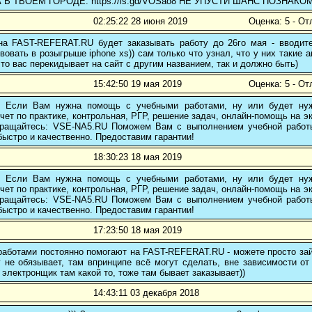
В ТВОЁМ ГОРОДЕ: https://is.gd/VOSao8 НЕ УПУСТИ ШАНС ПОЗНАКО
02:25:22 28 июня 2019
Оценка: 5 - От
 на FAST-REFERAT.RU будет заказывать работу до 26го мая - вводите
вовать в розыгрыше iphone xs)) сам только что узнал, что у них такие а
то вас перекидывает на сайт с другим названием, так и должно быть)
15:42:50 19 мая 2019
Оценка: 5 - От
! Если Вам нужна помощь с учебными работами, ну или будет нуж
чет по практике, контрольная, РГР, решение задач, онлайн-помощь на э
 обращайтесь: VSE-NA5.RU Поможем Вам с выполнением учебной работ
ыстро и качественно. Предоставим гарантии!
18:30:23 18 мая 2019
! Если Вам нужна помощь с учебными работами, ну или будет нуж
чет по практике, контрольная, РГР, решение задач, онлайн-помощь на э
 обращайтесь: VSE-NA5.RU Поможем Вам с выполнением учебной работ
ыстро и качественно. Предоставим гарантии!
17:23:50 18 мая 2019
аботами постоянно помогают на FAST-REFERAT.RU - можете просто зайт
 не обязывает, там впринципе всё могут сделать, вне зависимости от
 электронщик там какой то, тоже там бывает заказывает))
14:43:11 03 декабря 2018