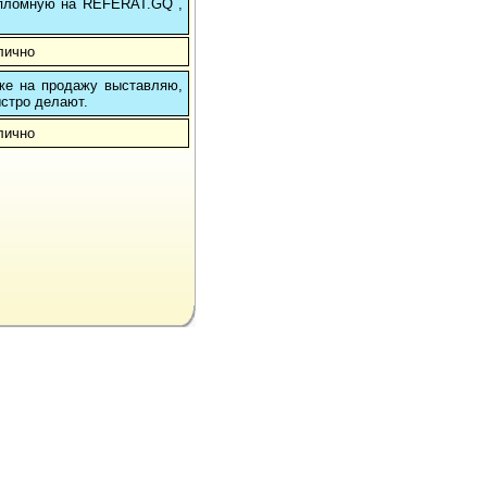
 дипломную на REFERAT.GQ ,
лично
 же на продажу выставляю,
ыстро делают.
лично