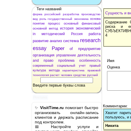
Теги названий
Сущность и в
форма
российский
разработка
производство
основа
вид
роль
государственный
экономика
Содержание 
понятие
процесс
основный
финансовый
риска и е
история
экономический
основной
метод
СУБЪЕКТИВ
работа
in
методический
Россия
4
research
система
развитие
анализ
essay
Paper
of
предприятие
организация
управление
деятельность
and
право
проблема
особенность
Имя
современный
социальный
учет
правый
Оценка
культура
метода
характеристика
правовой
технология
расчет
человек
средство
русский
Введите первые буквы слова
Реклама
Комментарии:
✨
VisitTime.ru
помогает быстро
организовать онлайн-запись
Хватит парит
клиентов и держать расписание
пользуюсь, и 
под контролем.
Никита
📅 Настройте услуги и