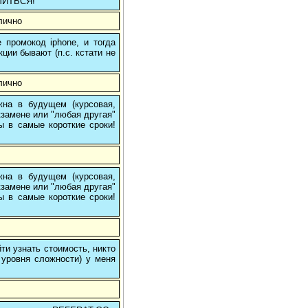
МИТЬСЯ!
лично
 промокод iphone, и тогда
кции бывают (п.с. кстати не
лично
на в будущем (курсовая,
кзамене или "любая другая"
ы в самые короткие сроки!
на в будущем (курсовая,
кзамене или "любая другая"
ы в самые короткие сроки!
и узнать стоимость, никто
 уровня сложности) у меня