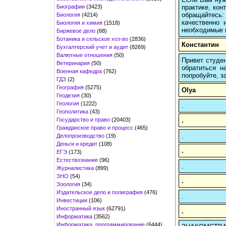
Биографии
(3423)
практике, кон
обращайтесь:
Биология
(4214)
качественно 
Биология и химия
(1518)
необходимые 
Биржевое дело
(68)
Ботаника и сельское хоз-во
(2836)
Константин
Бухгалтерский учет и аудит
(8269)
Валютные отношения
(50)
Привет студен
Ветеринария
(50)
обратиться н
Военная кафедра
(762)
попробуйте, з
ГДЗ
(2)
География
(5275)
Olya
Геодезия
(30)
Геология
(1222)
.
Геополитика
(43)
Государство и право
(20403)
.
Гражданское право и процесс
(465)
.
Делопроизводство
(19)
Деньги и кредит
(108)
.
ЕГЭ
(173)
Естествознание
(96)
.
Журналистика
(899)
ЗНО
(54)
.
Зоология
(34)
Издательское дело и полиграфия
(476)
.
Инвестиции
(106)
Иностранный язык
(62791)
.
Информатика
(3562)
Информатика, программирование
(6444)