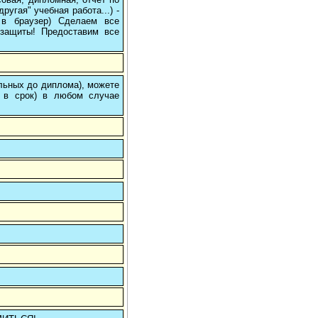
угая" учебная работа...) -
е в браузер) Сделаем все
/защиты! Предоставим все
ольных до диплома), можете
 в срок) в любом случае