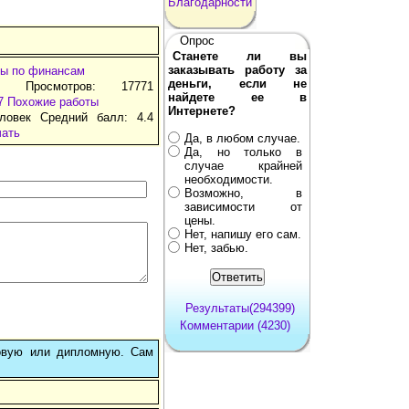
Благодарности
Опрос
Станете ли вы
заказывать работу за
ы по финансам
деньги, если не
т Просмотров: 17771
найдете ее в
7
Похожие работы
Интернете?
ловек Средний балл: 4.4
чать
Да, в любом случае.
Да, но только в
случае крайней
необходимости.
Возможно, в
зависимости от
цены.
Нет, напишу его сам.
Нет, забью.
Результаты(294399)
Комментарии (4230)
овую или дипломную. Сам