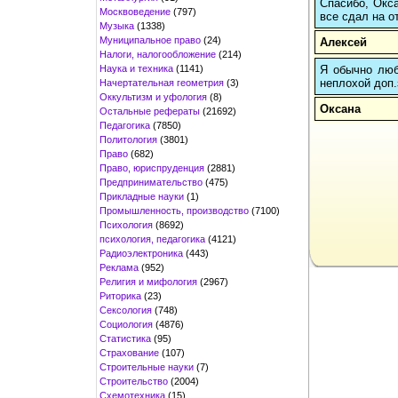
Спасибо, Окса
Москвоведение
(797)
все сдал на о
Музыка
(1338)
Муниципальное право
(24)
Алексей
Налоги, налогообложение
(214)
Наука и техника
(1141)
Я обычно любы
неплохой доп.
Начертательная геометрия
(3)
Оккультизм и уфология
(8)
Оксана
Остальные рефераты
(21692)
Педагогика
(7850)
Политология
(3801)
Право
(682)
Право, юриспруденция
(2881)
Предпринимательство
(475)
Прикладные науки
(1)
Промышленность, производство
(7100)
Психология
(8692)
психология, педагогика
(4121)
Радиоэлектроника
(443)
Реклама
(952)
Религия и мифология
(2967)
Риторика
(23)
Сексология
(748)
Социология
(4876)
Статистика
(95)
Страхование
(107)
Строительные науки
(7)
Строительство
(2004)
Схемотехника
(15)