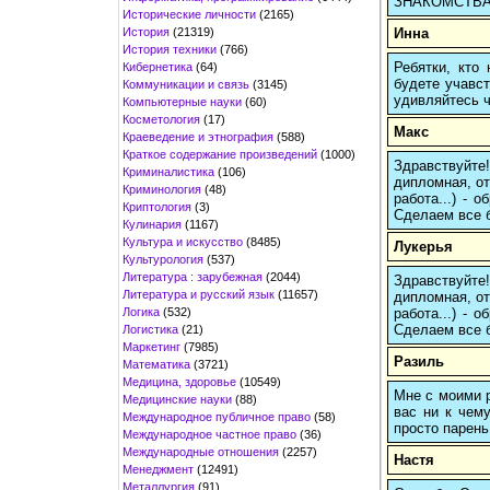
ЗНАКОМСТВА 
Исторические личности
(2165)
История
(21319)
Инна
История техники
(766)
Ребятки, кто
Кибернетика
(64)
будете учавст
Коммуникации и связь
(3145)
удивляйтесь ч
Компьютерные науки
(60)
Косметология
(17)
Макс
Краеведение и этнография
(588)
Краткое содержание произведений
(1000)
Здравствуйте
Криминалистика
(106)
дипломная, от
Криминология
(48)
работа...) -
Криптология
(3)
Сделаем все б
Кулинария
(1167)
Культура и искусство
(8485)
Лукерья
Культурология
(537)
Литература : зарубежная
(2044)
Здравствуйте
Литература и русский язык
(11657)
дипломная, от
Логика
(532)
работа...) -
Сделаем все б
Логистика
(21)
Маркетинг
(7985)
Разиль
Математика
(3721)
Медицина, здоровье
(10549)
Мне с моими р
Медицинские науки
(88)
вас ни к чему
Международное публичное право
(58)
просто парень
Международное частное право
(36)
Международные отношения
(2257)
Настя
Менеджмент
(12491)
Металлургия
(91)