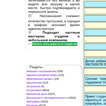
записываются без звонков, а вы
видите всю загрузку в одном
.
месте, быстро подтверждаете и
.
переносите визиты.
🕒 Напоминания снижают
.
количество пропусков, а порядок
в графике экономит время
.
администратора.
💡
Подходит частным
.
мастерам, студиям и
.
небольшим компаниям.
✅
Начать пользоваться сервисом
.
.
Делаю рефера
89675558705 В
Разделы
Авиация и космонавтика
(304)
Административное право
(123)
Срочная пом
Арбитражный процесс
(23)
поддержка! Уз
Архитектура
(113)
Астрология
(4)
Астрономия
(4814)
Банковское дело
(5227)
Привет студен
Безопасность жизнедеятельности
(2616)
обратиться н
Биографии
(3423)
попробуйте, з
Биология
(4214)