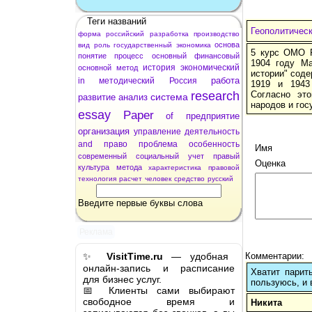
Теги названий
Геополитичес
форма
российский
разработка
производство
основа
вид
роль
государственный
экономика
5 курс ОМО Р
понятие
процесс
основный
финансовый
1904 году Ма
история
экономический
основной
метод
истории" соде
работа
in
методический
Россия
1919 и 1943
research
Согласно эт
система
развитие
анализ
народов и гос
essay
Paper
of
предприятие
организация
управление
деятельность
and
право
проблема
особенность
Имя
современный
социальный
учет
правый
Оценка
культура
метода
характеристика
правовой
технология
расчет
человек
средство
русский
Введите первые буквы слова
Реклама
✨
VisitTime.ru
— удобная
Комментарии:
онлайн-запись и расписание
Хватит парит
для бизнес услуг.
пользуюсь, и 
📅 Клиенты сами выбирают
свободное время и
Никита