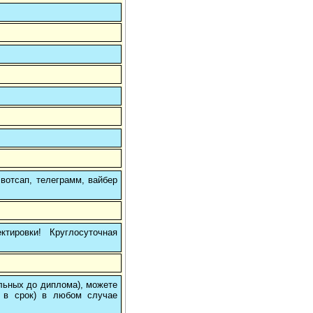
вотсап, телеграмм, вайбер
тировки! Круглосуточная
ольных до диплома), можете
 в срок) в любом случае