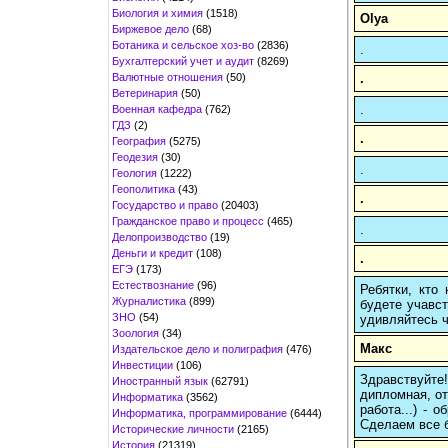
Биология и химия
(1518)
Olya
Биржевое дело
(68)
Ботаника и сельское хоз-во
(2836)
.
Бухгалтерский учет и аудит
(8269)
Валютные отношения
(50)
.
Ветеринария
(50)
.
Военная кафедра
(762)
ГДЗ
(2)
.
География
(5275)
Геодезия
(30)
.
Геология
(1222)
Геополитика
(43)
.
Государство и право
(20403)
Гражданское право и процесс
(465)
.
Делопроизводство
(19)
Деньги и кредит
(108)
.
ЕГЭ
(173)
Естествознание
(96)
Ребятки, кто
Журналистика
(899)
будете учавст
ЗНО
(54)
удивляйтесь ч
Зоология
(34)
Макс
Издательское дело и полиграфия
(476)
Инвестиции
(106)
Здравствуйте
Иностранный язык
(62791)
дипломная, от
Информатика
(3562)
работа...) -
Информатика, программирование
(6444)
Сделаем все б
Исторические личности
(2165)
История
(21319)