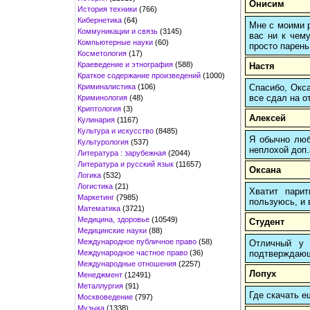
Онисим
История техники
(766)
Кибернетика
(64)
Мне с моими р
Коммуникации и связь
(3145)
вас ни к чему
Компьютерные науки
(60)
просто парень
Косметология
(17)
Краеведение и этнография
(588)
Настя
Краткое содержание произведений
(1000)
Криминалистика
(106)
Спасибо, Окса
все сдал на о
Криминология
(48)
Криптология
(3)
Алексей
Кулинария
(1167)
Культура и искусство
(8485)
Я обычно любы
Культурология
(537)
неплохой доп.
Литература : зарубежная
(2044)
Литература и русский язык
(11657)
Оксана
Логика
(532)
Логистика
(21)
Хватит пари
Маркетинг
(7985)
пользуюсь, и 
Математика
(3721)
Медицина, здоровье
(10549)
Студент
Медицинские науки
(88)
Международное публичное право
(58)
Отличный у 
Международное частное право
(36)
подтверждающи
Международные отношения
(2257)
Лопух
Менеджмент
(12491)
Металлургия
(91)
Где скачать е
Москвоведение
(797)
Музыка
(1338)