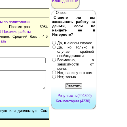
Благодарности
Опрос
Станете ли вы
заказывать работу за
ы по политологии
деньги, если не
т Просмотров: 3984
найдете ее в
1
Похожие работы
Интернете?
ловек Средний балл: 4.6
чать
Да, в любом случае.
Да, но только в
случае крайней
необходимости.
Возможно, в
зависимости от
цены.
Нет, напишу его сам.
Нет, забью.
Результаты(294399)
Комментарии (4230)
овую или дипломную. Сам