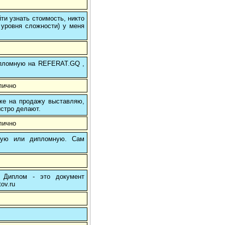
и узнать стоимость, никто
 уровня сложности) у меня
 дипломную на REFERAT.GQ ,
лично
 же на продажу выставляю,
ыстро делают.
лично
вую или дипломную. Сам
: Диплом - это документ
ov.ru