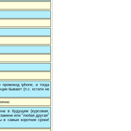
 промокод iphone, и тогда
кции бывают (п.с. кстати не
лично
на в будущем (курсовая,
кзамене или "любая другая"
ы в самые короткие сроки!