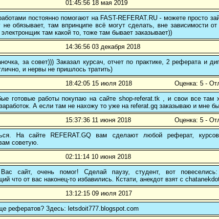
01:45:56 18 мая 2019
аботами постоянно помогают на FAST-REFERAT.RU - можете просто зайт
 не обязывает, там впринципе всё могут сделать, вне зависимости от
 электронщик там какой то, тоже там бывает заказывает))
14:36:56 03 декабря 2018
ночка, за совет))) Заказал курсач, отчет по практике, 2 реферата и
тлично, и нервы не пришлось тратить)
18:42:05 15 июля 2018
Оценка: 5 - От
е готовые работы покупаю на сайте shop-referat.tk , и свои все там
заработок. А если там не нахожу то уже на referat.gq заказываю и мне б
15:37:36 11 июня 2018
Оценка: 5 - От
ться. На сайте REFERAT.GQ вам сделают любой реферат, курсо
вам советую.
02:11:14 10 июня 2018
Вас сайт, очень помог! Сделай паузу, студент, вот повеселись
й что от вас наконец-то избавились. Кстати, анекдот взят с chatanekdot
13:12:15 09 июля 2017
ще рефератов? Здесь: letsdoit777.blogspot.com