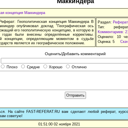
Маккиндера
кая концепция Маккиндера
еферат: Геополитическая концепция Маккиндера В
Раздел:
Реферат
ккиндер опубликовал доклад "Географическая ось
Тип: рефера
ржащий его геополитическую концепцию, в которую в
Комментариев: 2
 годах были внесены определённые коррективы.
Оценило: 10 че
ой концепции, определяющим моментом в судьбе
Оценка:
5
Ска
ударств является их географическое положение.
Оценить/Добавить комментарий
Плохо
Средне
Хорошо
Отлично
ься. На сайте FAST-REFERAT.RU вам сделают любой реферат, курс
вам советую!
01:51:00 02 ноября 2021