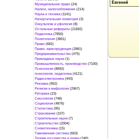
Евгений
Муниципальное право
(24)
Налоги, налогообложение
(214)
Наука и техника
(1141)
Начертательная геометрия
(3)
Оккультизм и уфология
(8)
Остальные рефераты
(21692)
Педагогика
(7850)
Политология
(3801)
Право
(682)
Право, юриспруденция
(2881)
Предпринимательство
(475)
Прикладные науки
(1)
Промышленность, производство
(7100)
Психология
(8692)
психология, педагогика
(4121)
Радиоэлектроника
(443)
Реклама
(952)
Религия и мифология
(2967)
Риторика
(23)
Сексология
(748)
Социология
(4876)
Статистика
(95)
Страхование
(107)
Строительные науки
(7)
Строительство
(2004)
Схемотехника
(15)
Таможенная система
(663)
Теория государства и права
(240)