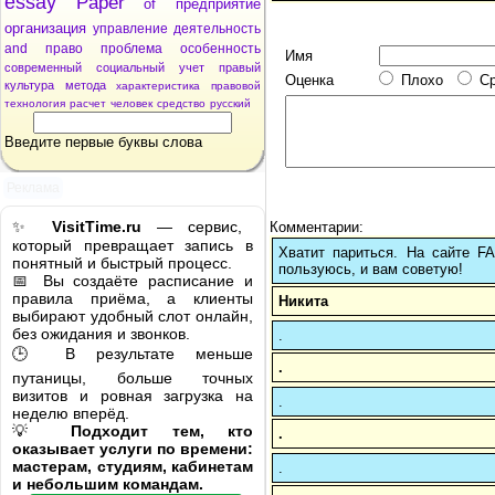
essay
Paper
of
предприятие
организация
управление
деятельность
and
право
проблема
особенность
Имя
современный
социальный
учет
правый
Оценка
Плохо
С
культура
метода
характеристика
правовой
технология
расчет
человек
средство
русский
Введите первые буквы слова
Реклама
✨
VisitTime.ru
— сервис,
Комментарии:
который превращает запись в
Хватит париться. На сайте 
понятный и быстрый процесс.
пользуюсь, и вам советую!
📅 Вы создаёте расписание и
правила приёма, а клиенты
Никита
выбирают удобный слот онлайн,
без ожидания и звонков.
.
🕒 В результате меньше
.
путаницы, больше точных
визитов и ровная загрузка на
.
неделю вперёд.
💡
Подходит тем, кто
.
оказывает услуги по времени:
мастерам, студиям, кабинетам
.
и небольшим командам.