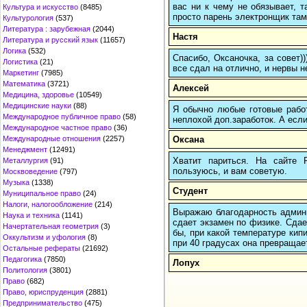
вас ни к чему не обязывает, 
Культура и искусство
(8485)
просто парень электронщик там 
Культурология
(537)
Литература : зарубежная
(2044)
Настя
Литература и русский язык
(11657)
Логика
(532)
Спасибо, Оксаночка, за совет)
Логистика
(21)
все сдал на отлично, и нервы н
Маркетинг
(7985)
Математика
(3721)
Алексей
Медицина, здоровье
(10549)
Медицинские науки
(88)
Я обычно любые готовые работ
Международное публичное право
(58)
неплохой доп.заработок. А если
Международное частное право
(36)
Оксана
Международные отношения
(2257)
Менеджмент
(12491)
Хватит париться. На сайте
Металлургия
(91)
пользуюсь, и вам советую.
Москвоведение
(797)
Музыка
(1338)
Студент
Муниципальное право
(24)
Налоги, налогообложение
(214)
Выражаю благодарность админи
Наука и техника
(1141)
сдает экзамен по физике. Сдае
Начертательная геометрия
(3)
бы, при какой температуре кипи
Оккультизм и уфология
(8)
при 40 градусах она превращает
Остальные рефераты
(21692)
Педагогика
(7850)
Лопух
Политология
(3801)
Право
(682)
Право, юриспруденция
(2881)
Предпринимательство
(475)