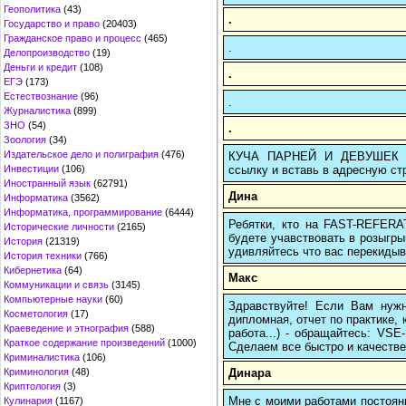
Геополитика
(43)
.
Государство и право
(20403)
Гражданское право и процесс
(465)
.
Делопроизводство
(19)
Деньги и кредит
(108)
.
ЕГЭ
(173)
Естествознание
(96)
.
Журналистика
(899)
ЗНО
(54)
.
Зоология
(34)
Издательское дело и полиграфия
(476)
КУЧА ПАРНЕЙ И ДЕВУШЕК МЕ
ссылку и вставь в адресную ст
Инвестиции
(106)
Иностранный язык
(62791)
Дина
Информатика
(3562)
Информатика, программирование
(6444)
Ребятки, кто на FAST-REFERAT
Исторические личности
(2165)
будете учавствовать в розыгрыш
История
(21319)
удивляйтесь что вас перекидыва
История техники
(766)
Кибернетика
(64)
Макс
Коммуникации и связь
(3145)
Компьютерные науки
(60)
Здравствуйте! Если Вам нуж
Косметология
(17)
дипломная, отчет по практике,
Краеведение и этнография
(588)
работа...) - обращайтесь: VS
Краткое содержание произведений
(1000)
Сделаем все быстро и качестве
Криминалистика
(106)
Динара
Криминология
(48)
Криптология
(3)
Мне с моими работами постоян
Кулинария
(1167)