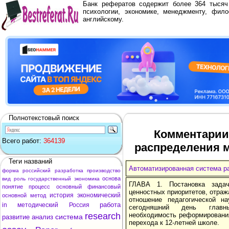
Банк рефератов содержит более 364 тыся
психологии, экономике, менеджменту, фило
английскому.
Полнотекстовый поиск
Комментарии
Всего работ:
364139
распределения м
Теги названий
Автоматизированная система р
форма
российский
разработка
производство
основа
вид
роль
государственный
экономика
ГЛАВА 1. Постановка зада
понятие
процесс
основный
финансовый
ценностных приоритетов, отра
история
экономический
основной
метод
отношение педагогической н
работа
in
методический
Россия
сегодняшний день главн
research
необходимость реформировани
система
развитие
анализ
перехода к 12-летней школе.