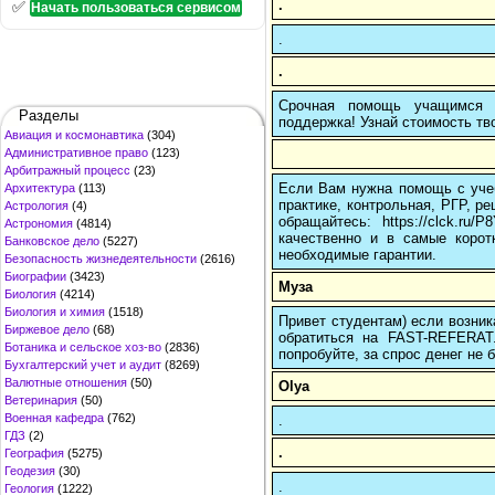
.
✅
Начать пользоваться сервисом
.
.
Срочная помощь учащимся в
Разделы
поддержка! Узнай стоимость тво
Авиация и космонавтика
(304)
Административное право
(123)
Арбитражный процесс
(23)
Если Вам нужна помощь с учеб
Архитектура
(113)
практике, контрольная, РГР, ре
Астрология
(4)
обращайтесь: https://clck.r
Астрономия
(4814)
качественно и в самые корот
Банковское дело
(5227)
необходимые гарантии.
Безопасность жизнедеятельности
(2616)
Биографии
(3423)
Муза
Биология
(4214)
Биология и химия
(1518)
Привет студентам) если возник
Биржевое дело
(68)
обратиться на FAST-REFERAT
Ботаника и сельское хоз-во
(2836)
попробуйте, за спрос денег не б
Бухгалтерский учет и аудит
(8269)
Валютные отношения
(50)
Olya
Ветеринария
(50)
Военная кафедра
(762)
.
ГДЗ
(2)
.
География
(5275)
Геодезия
(30)
.
Геология
(1222)