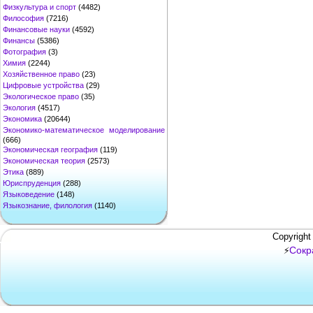
Физкультура и спорт
(4482)
Философия
(7216)
Финансовые науки
(4592)
Финансы
(5386)
Фотография
(3)
Химия
(2244)
Хозяйственное право
(23)
Цифровые устройства
(29)
Экологическое право
(35)
Экология
(4517)
Экономика
(20644)
Экономико-математическое моделирование
(666)
Экономическая география
(119)
Экономическая теория
(2573)
Этика
(889)
Юриспруденция
(288)
Языковедение
(148)
Языкознание, филология
(1140)
Copyright
Сокр
⚡