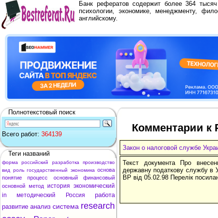
Банк рефератов содержит более 364 тыся
психологии, экономике, менеджменту, фило
английскому.
Полнотекстовый поиск
Комментарии к 
Всего работ:
364139
Закон о налоговой службе Укра
Теги названий
Текст документа Про внесен
форма
российский
разработка
производство
державну податкову службу в Ук
основа
вид
роль
государственный
экономика
ВР від 05.02.98 Перелік посила
понятие
процесс
основный
финансовый
история
экономический
основной
метод
работа
in
методический
Россия
research
система
развитие
анализ