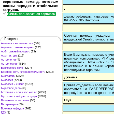
.
сервисных команд, которым
важны порядок и стабильная
.
загрузка.
✅
Начать пользоваться сервисом
Делаю рефераты, курсовые, ко
89675558705 Виктория.
Срочная помощь учащимся в
Разделы
поддержка! Узнай стоимость тво
Авиация и космонавтика
(304)
Административное право
(123)
Арбитражный процесс
(23)
Если Вам нужна помощь с учеб
Архитектура
(113)
практике, контрольная, РГР, ре
Астрология
(4)
обращайтесь: https://clck.r
Астрономия
(4814)
качественно и в самые корот
Банковское дело
(5227)
необходимые гарантии.
Безопасность жизнедеятельности
(2616)
Биографии
(3423)
Джемма
Биология
(4214)
Биология и химия
(1518)
Привет студентам) если возник
Биржевое дело
(68)
обратиться на FAST-REFERAT
Ботаника и сельское хоз-во
(2836)
попробуйте, за спрос денег не б
Бухгалтерский учет и аудит
(8269)
Olya
Валютные отношения
(50)
Ветеринария
(50)
.
Военная кафедра
(762)
ГДЗ
(2)