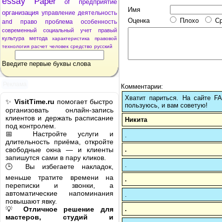
essay
Paper
of
предприятие
Имя
организация
управление
деятельность
Оценка
Плохо
С
and
право
проблема
особенность
современный
социальный
учет
правый
культура
метода
характеристика
правовой
технология
расчет
человек
средство
русский
Введите первые буквы слова
Реклама
Комментарии:
Хватит париться. На сайте 
✨
VisitTime.ru
помогает быстро
пользуюсь, и вам советую!
организовать онлайн-запись
клиентов и держать расписание
Никита
под контролем.
📅 Настройте услуги и
.
длительность приёма, откройте
.
свободные окна — и клиенты
запишутся сами в пару кликов.
.
🕒 Вы избегаете накладок,
меньше тратите времени на
.
переписки и звонки, а
автоматические напоминания
.
повышают явку.
.
💡
Отличное решение для
мастеров, студий и