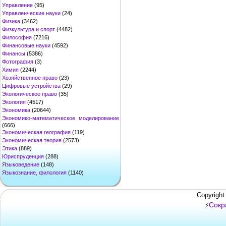
Управление
(95)
Управленческие науки
(24)
Физика
(3462)
Физкультура и спорт
(4482)
Философия
(7216)
Финансовые науки
(4592)
Финансы
(5386)
Фотография
(3)
Химия
(2244)
Хозяйственное право
(23)
Цифровые устройства
(29)
Экологическое право
(35)
Экология
(4517)
Экономика
(20644)
Экономико-математическое моделирование
(666)
Экономическая география
(119)
Экономическая теория
(2573)
Этика
(889)
Юриспруденция
(288)
Языковедение
(148)
Языкознание, филология
(1140)
Copyright
Сокр
⚡