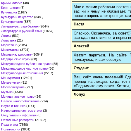
Криминология
(48)
Мне с моими работами постоян
Криптология
(3)
вас ни к чему не обязывает, 
Кулинария
(1167)
просто парень электронщик там 
Культура и искусство
(8485)
Культурология
(537)
Настя
Литература : зарубежная
(2044)
Литература и русский язык
(11657)
Спасибо, Оксаночка, за совет)
Логика
(532)
все сдал на отлично, и нервы н
Логистика
(21)
Маркетинг
(7985)
Алексей
Математика
(3721)
Медицина, здоровье
(10549)
Хватит париться. На сайте
пользуюсь, и вам советую.
Медицинские науки
(88)
Международное публичное право
(58)
Студент
Международное частное право
(36)
Международные отношения
(2257)
Ваш сайт очень полезный! Сде
Менеджмент
(12491)
препод на лекции, когда тот 
Металлургия
(91)
«Поднимите ему веки». Кстати, 
Москвоведение
(797)
Музыка
(1338)
Лопух
Муниципальное право
(24)
Налоги, налогообложение
(214)
Наука и техника
(1141)
Начертательная геометрия
(3)
Оккультизм и уфология
(8)
Остальные рефераты
(21692)
Педагогика
(7850)
Политология
(3801)