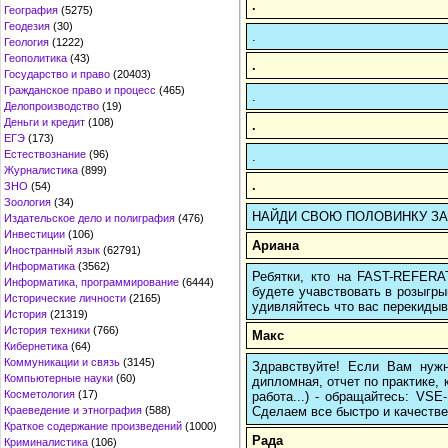
.
География
(5275)
Геодезия
(30)
.
Геология
(1222)
Геополитика
(43)
.
Государство и право
(20403)
Гражданское право и процесс
(465)
.
Делопроизводство
(19)
Деньги и кредит
(108)
.
ЕГЭ
(173)
Естествознание
(96)
.
Журналистика
(899)
.
ЗНО
(54)
Зоология
(34)
НАЙДИ СВОЮ ПОЛОВИНКУ ЗА 5 МИ
Издательское дело и полиграфия
(476)
Инвестиции
(106)
Ариана
Иностранный язык
(62791)
Информатика
(3562)
Ребятки, кто на FAST-REFERAT
Информатика, программирование
(6444)
будете учавствовать в розыгрыш
Исторические личности
(2165)
удивляйтесь что вас перекидыва
История
(21319)
История техники
(766)
Макс
Кибернетика
(64)
Коммуникации и связь
(3145)
Здравствуйте! Если Вам нуж
Компьютерные науки
(60)
дипломная, отчет по практике,
Косметология
(17)
работа...) - обращайтесь: VS
Сделаем все быстро и качестве
Краеведение и этнография
(588)
Краткое содержание произведений
(1000)
Рада
Криминалистика
(106)