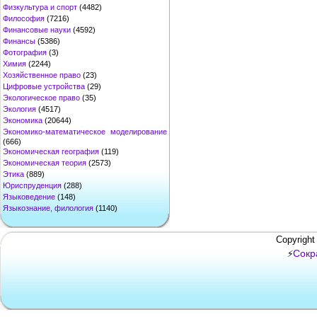
Физкультура и спорт
(4482)
Философия
(7216)
Финансовые науки
(4592)
Финансы
(5386)
Фотография
(3)
Химия
(2244)
Хозяйственное право
(23)
Цифровые устройства
(29)
Экологическое право
(35)
Экология
(4517)
Экономика
(20644)
Экономико-математическое моделирование
(666)
Экономическая география
(119)
Экономическая теория
(2573)
Этика
(889)
Юриспруденция
(288)
Языковедение
(148)
Языкознание, филология
(1140)
Copyright
Сокр
⚡