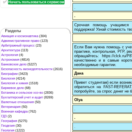
✅
Начать пользоваться сервисом
.
.
Срочная помощь учащимся в
поддержка! Узнай стоимость тво
Разделы
Авиация и космонавтика
(304)
Административное право
(123)
Арбитражный процесс
(23)
Если Вам нужна помощь с учеб
Архитектура
(113)
практике, контрольная, РГР, ре
Астрология
(4)
обращайтесь: https://clck.r
Астрономия
(4814)
качественно и в самые корот
необходимые гарантии.
Банковское дело
(5227)
Безопасность жизнедеятельности
(2616)
Дана
Биографии
(3423)
Биология
(4214)
Привет студентам) если возник
Биология и химия
(1518)
обратиться на FAST-REFERAT
Биржевое дело
(68)
попробуйте, за спрос денег не б
Ботаника и сельское хоз-во
(2836)
Бухгалтерский учет и аудит
(8269)
Olya
Валютные отношения
(50)
Ветеринария
(50)
.
Военная кафедра
(762)
ГДЗ
(2)
.
География
(5275)
Геодезия
(30)
.
Геология
(1222)