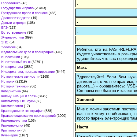
.
Геополитика
(43)
Государство и право
(20403)
.
Гражданское право и процесс
(465)
Делопроизводство
(19)
.
Деньги и кредит
(108)
ЕГЭ
(173)
.
Естествознание
(96)
Журналистика
(899)
.
ЗНО
(54)
Зоология
(34)
Ребятки, кто на FAST-REFERAT
Издательское дело и полиграфия
(476)
будете учавствовать в розыгрыш
Инвестиции
(106)
удивляйтесь что вас перекидыва
Иностранный язык
(62791)
Информатика
(3562)
Макс
Информатика, программирование
(6444)
Здравствуйте! Если Вам нуж
Исторические личности
(2165)
дипломная, отчет по практике,
История
(21319)
работа...) - обращайтесь: VS
История техники
(766)
Сделаем все быстро и качестве
Кибернетика
(64)
Коммуникации и связь
(3145)
Зиновий
Компьютерные науки
(60)
Косметология
(17)
Мне с моими работами постоян
Краеведение и этнография
(588)
вас ни к чему не обязывает, 
Краткое содержание произведений
(1000)
просто парень электронщик там 
Криминалистика
(106)
Криминология
(48)
Настя
Криптология
(3)
Кулинария
(1167)
Спасибо, Оксаночка, за совет)