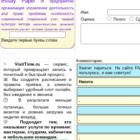
essay
Paper
of
предприятие
организация
управление
деятельность
Имя
and
право
проблема
особенность
Оценка
Плохо
С
современный
социальный
учет
правый
культура
метода
характеристика
правовой
технология
расчет
человек
средство
русский
Введите первые буквы слова
Реклама
Комментарии:
✨
VisitTime.ru
— сервис,
Хватит париться. На сайте 
который превращает запись в
пользуюсь, и вам советую!
понятный и быстрый процесс.
📅 Вы создаёте расписание и
Никита
правила приёма, а клиенты
выбирают удобный слот онлайн,
.
без ожидания и звонков.
🕒 В результате меньше
.
путаницы, больше точных
.
визитов и ровная загрузка на
неделю вперёд.
.
💡
Подходит тем, кто
оказывает услуги по времени:
.
мастерам, студиям, кабинетам
и небольшим командам.
.