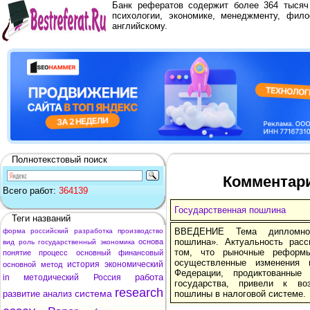
Банк рефератов содержит более 364 тыся
психологии, экономике, менеджменту, фило
английскому.
Полнотекстовый поиск
Комментари
Всего работ:
364139
Государственная пошлина
Теги названий
ВВЕДЕНИЕ Тема дипломной
форма
российский
разработка
производство
пошлина». Актуальность рас
основа
вид
роль
государственный
экономика
том, что рыночные реформ
понятие
процесс
основный
финансовый
осуществленные изменения 
история
экономический
основной
метод
Федерации, продиктованные
работа
in
методический
Россия
государства, привели к во
research
система
развитие
анализ
пошлины в налоговой системе.