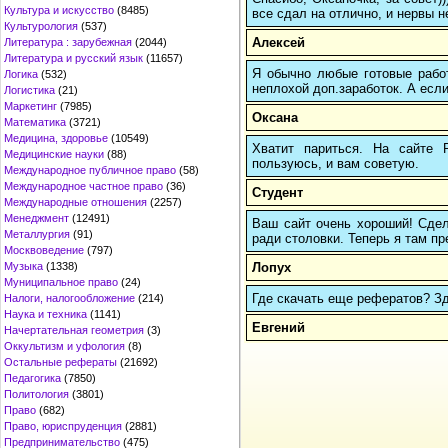
Культура и искусство
(8485)
все сдал на отлично, и нервы н
Культурология
(537)
Алексей
Литература : зарубежная
(2044)
Литература и русский язык
(11657)
Я обычно любые готовые работ
Логика
(532)
неплохой доп.заработок. А если
Логистика
(21)
Маркетинг
(7985)
Оксана
Математика
(3721)
Медицина, здоровье
(10549)
Хватит париться. На сайте
Медицинские науки
(88)
пользуюсь, и вам советую.
Международное публичное право
(58)
Международное частное право
(36)
Студент
Международные отношения
(2257)
Менеджмент
(12491)
Ваш сайт очень хороший! Сдел
Металлургия
(91)
ради столовки. Теперь я там пр
Москвоведение
(797)
Лопух
Музыка
(1338)
Муниципальное право
(24)
Где скачать еще рефератов? Зде
Налоги, налогообложение
(214)
Наука и техника
(1141)
Евгений
Начертательная геометрия
(3)
Оккультизм и уфология
(8)
Остальные рефераты
(21692)
Педагогика
(7850)
Политология
(3801)
Право
(682)
Право, юриспруденция
(2881)
Предпринимательство
(475)