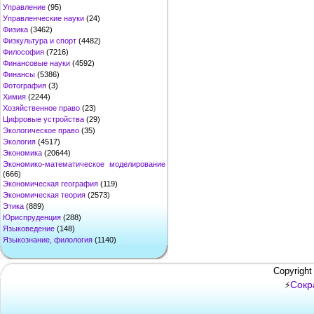
Управление
(95)
Управленческие науки
(24)
Физика
(3462)
Физкультура и спорт
(4482)
Философия
(7216)
Финансовые науки
(4592)
Финансы
(5386)
Фотография
(3)
Химия
(2244)
Хозяйственное право
(23)
Цифровые устройства
(29)
Экологическое право
(35)
Экология
(4517)
Экономика
(20644)
Экономико-математическое моделирование
(666)
Экономическая география
(119)
Экономическая теория
(2573)
Этика
(889)
Юриспруденция
(288)
Языковедение
(148)
Языкознание, филология
(1140)
Copyright
Сокр
⚡