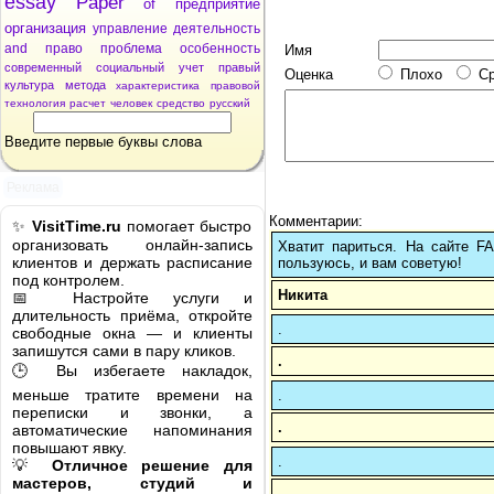
essay
Paper
of
предприятие
организация
управление
деятельность
and
право
проблема
особенность
Имя
современный
социальный
учет
правый
Оценка
Плохо
С
культура
метода
характеристика
правовой
технология
расчет
человек
средство
русский
Введите первые буквы слова
Реклама
Комментарии:
✨
VisitTime.ru
помогает быстро
организовать онлайн-запись
Хватит париться. На сайте 
клиентов и держать расписание
пользуюсь, и вам советую!
под контролем.
Никита
📅 Настройте услуги и
длительность приёма, откройте
.
свободные окна — и клиенты
запишутся сами в пару кликов.
.
🕒 Вы избегаете накладок,
меньше тратите времени на
.
переписки и звонки, а
.
автоматические напоминания
повышают явку.
.
💡
Отличное решение для
мастеров, студий и
.