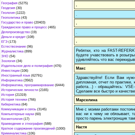
География
(5275)
.
Геодезия
(30)
Геология
(1222)
.
Геополитика
(43)
Государство и право
(20403)
.
Гражданское право и процесс
(465)
.
Делопроизводство
(19)
Деньги и кредит
(108)
.
ЕГЭ
(173)
Естествознание
(96)
Ребятки, кто на FAST-REFERAT
Журналистика
(899)
будете учавствовать в розыгрыш
ЗНО
(54)
удивляйтесь что вас перекидыва
Зоология
(34)
Издательское дело и полиграфия
(476)
Макс
Инвестиции
(106)
Иностранный язык
(62791)
Здравствуйте! Если Вам нуж
Информатика
(3562)
дипломная, отчет по практике,
Информатика, программирование
(6444)
работа...) - обращайтесь: VS
Исторические личности
(2165)
Сделаем все быстро и качестве
История
(21319)
Марселина
История техники
(766)
Кибернетика
(64)
Мне с моими работами постоян
Коммуникации и связь
(3145)
вас ни к чему не обязывает, 
Компьютерные науки
(60)
просто парень электронщик там 
Косметология
(17)
Краеведение и этнография
(588)
Настя
Краткое содержание произведений
(1000)
Криминалистика
(106)