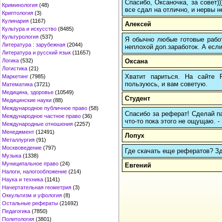
Спасибо, Оксаночка, за совет)
Криминология
(48)
все сдал на отлично, и нервы н
Криптология
(3)
Кулинария
(1167)
Алексей
Культура и искусство
(8485)
Культурология
(537)
Я обычно любые готовые работ
Литература : зарубежная
(2044)
неплохой доп.заработок. А если
Литература и русский язык
(11657)
Оксана
Логика
(532)
Логистика
(21)
Хватит париться. На сайте
Маркетинг
(7985)
пользуюсь, и вам советую.
Математика
(3721)
Медицина, здоровье
(10549)
Студент
Медицинские науки
(88)
Международное публичное право
(58)
Спасибо за реферат! Сделай па
Международное частное право
(36)
что-то пока этого не ощущаю. -
Международные отношения
(2257)
Менеджмент
(12491)
Лопух
Металлургия
(91)
Москвоведение
(797)
Где скачать еще рефератов? Зде
Музыка
(1338)
Муниципальное право
(24)
Евгений
Налоги, налогообложение
(214)
Наука и техника
(1141)
Начертательная геометрия
(3)
Оккультизм и уфология
(8)
Остальные рефераты
(21692)
Педагогика
(7850)
Политология
(3801)