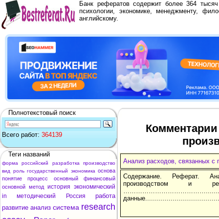
Банк рефератов содержит более 364 тыся
психологии, экономике, менеджменту, фило
английскому.
Полнотекстовый поиск
Комментарии 
Всего работ:
364139
произв
Теги названий
Анализ расходов, связанных с 
форма
российский
разработка
производство
основа
вид
роль
государственный
экономика
Содержание. Реферат. Ан
понятие
процесс
основный
финансовый
производством и реа
история
экономический
основной
метод
…………………………………............
работа
in
методический
Россия
данные.......................................
research
система
развитие
анализ