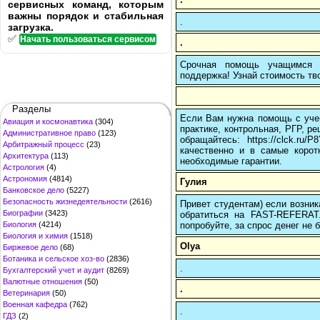
сервисных команд, которым
важны порядок и стабильная
.
загрузка.
✅
Начать пользоваться сервисом
.
Срочная помощь учащимся в
поддержка! Узнай стоимость тво
Разделы
Если Вам нужна помощь с учеб
Авиация и космонавтика
(304)
практике, контрольная, РГР, ре
Административное право
(123)
обращайтесь: https://clck.r
Арбитражный процесс
(23)
качественно и в самые корот
Архитектура
(113)
необходимые гарантии.
Астрология
(4)
Астрономия
(4814)
Гулия
Банковское дело
(5227)
Безопасность жизнедеятельности
(2616)
Привет студентам) если возник
Биографии
(3423)
обратиться на FAST-REFERAT
попробуйте, за спрос денег не б
Биология
(4214)
Биология и химия
(1518)
Olya
Биржевое дело
(68)
Ботаника и сельское хоз-во
(2836)
.
Бухгалтерский учет и аудит
(8269)
Валютные отношения
(50)
.
Ветеринария
(50)
Военная кафедра
(762)
.
ГДЗ
(2)