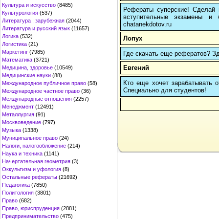
Культура и искусство
(8485)
Рефераты суперские! Сделай п
Культурология
(537)
вступительные экзамены и 
Литература : зарубежная
(2044)
chatanekdotov.ru
Литература и русский язык
(11657)
Логика
(532)
Лопух
Логистика
(21)
Маркетинг
(7985)
Где скачать еще рефератов? Зде
Математика
(3721)
Евгений
Медицина, здоровье
(10549)
Медицинские науки
(88)
Кто еще хочет зарабатывать от
Международное публичное право
(58)
Cпециально для студентов!
Международное частное право
(36)
Международные отношения
(2257)
Менеджмент
(12491)
Металлургия
(91)
Москвоведение
(797)
Музыка
(1338)
Муниципальное право
(24)
Налоги, налогообложение
(214)
Наука и техника
(1141)
Начертательная геометрия
(3)
Оккультизм и уфология
(8)
Остальные рефераты
(21692)
Педагогика
(7850)
Политология
(3801)
Право
(682)
Право, юриспруденция
(2881)
Предпринимательство
(475)