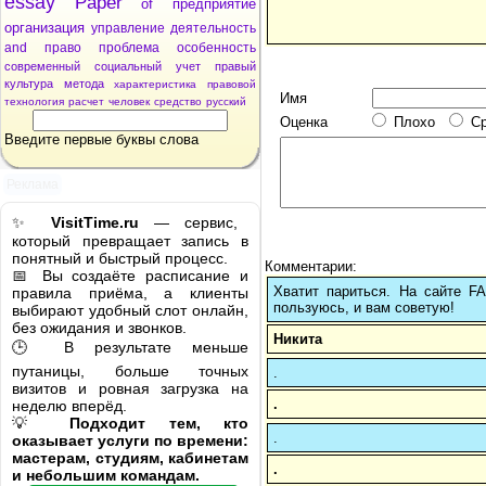
essay
Paper
of
предприятие
организация
управление
деятельность
and
право
проблема
особенность
современный
социальный
учет
правый
культура
метода
характеристика
правовой
Имя
технология
расчет
человек
средство
русский
Оценка
Плохо
С
Введите первые буквы слова
Реклама
✨
VisitTime.ru
— сервис,
который превращает запись в
понятный и быстрый процесс.
Комментарии:
📅 Вы создаёте расписание и
Хватит париться. На сайте 
правила приёма, а клиенты
пользуюсь, и вам советую!
выбирают удобный слот онлайн,
без ожидания и звонков.
Никита
🕒 В результате меньше
путаницы, больше точных
.
визитов и ровная загрузка на
.
неделю вперёд.
💡
Подходит тем, кто
.
оказывает услуги по времени:
мастерам, студиям, кабинетам
.
и небольшим командам.