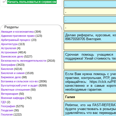
✅
Начать пользоваться сервисом
.
.
.
.
Разделы
Авиация и космонавтика
(304)
Делаю рефераты, курсовые, ко
Административное право
(123)
89675558705 Виктория.
Арбитражный процесс
(23)
Архитектура
(113)
Астрология
(4)
Астрономия
(4814)
Срочная помощь учащимся в
Банковское дело
(5227)
поддержка! Узнай стоимость тво
Безопасность жизнедеятельности
(2616)
Биографии
(3423)
Биология
(4214)
Биология и химия
(1518)
Если Вам нужна помощь с учеб
Биржевое дело
(68)
практике, контрольная, РГР, ре
обращайтесь: https://clck.r
Ботаника и сельское хоз-во
(2836)
качественно и в самые корот
Бухгалтерский учет и аудит
(8269)
необходимые гарантии.
Валютные отношения
(50)
Ветеринария
(50)
Галия
Военная кафедра
(762)
ГДЗ
(2)
Ребятки, кто на FAST-REFERAT
География
(5275)
будете учавствовать в розыгрыш
Геодезия
(30)
удивляйтесь что вас перекидыва
Геология
(1222)