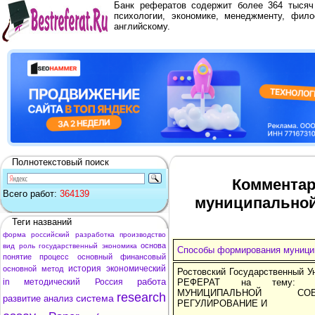
Банк рефератов содержит более 364 тыся
психологии, экономике, менеджменту, фило
английскому.
Полнотекстовый поиск
Комментар
Всего работ:
364139
муниципальной
Теги названий
форма
российский
разработка
производство
основа
вид
роль
государственный
экономика
Способы формирования муницип
понятие
процесс
основный
финансовый
история
экономический
основной
метод
Ростовский Государственный У
работа
in
методический
Россия
РЕФЕРАТ на тему: 
МУНИЦИПАЛЬНОЙ СОБ
research
система
развитие
анализ
РЕГУЛИРОВАНИЕ И