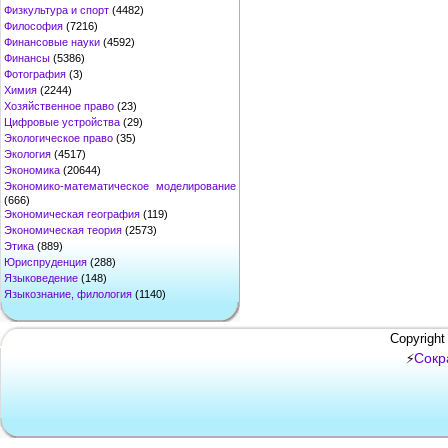
Физкультура и спорт
(4482)
Философия
(7216)
Финансовые науки
(4592)
Финансы
(5386)
Фотография
(3)
Химия
(2244)
Хозяйственное право
(23)
Цифровые устройства
(29)
Экологическое право
(35)
Экология
(4517)
Экономика
(20644)
Экономико-математическое моделирование
(666)
Экономическая география
(119)
Экономическая теория
(2573)
Этика
(889)
Юриспруденция
(288)
Языковедение
(148)
Языкознание, филология
(1140)
Copyright
Сокр
⚡