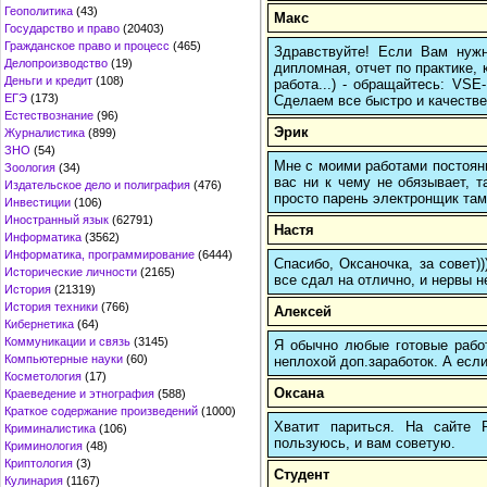
Геополитика
(43)
Макс
Государство и право
(20403)
Гражданское право и процесс
(465)
Здравствуйте! Если Вам нуж
Делопроизводство
(19)
дипломная, отчет по практике,
Деньги и кредит
(108)
работа...) - обращайтесь: VS
ЕГЭ
(173)
Сделаем все быстро и качестве
Естествознание
(96)
Эрик
Журналистика
(899)
ЗНО
(54)
Мне с моими работами постоян
Зоология
(34)
вас ни к чему не обязывает, 
Издательское дело и полиграфия
(476)
просто парень электронщик там 
Инвестиции
(106)
Иностранный язык
(62791)
Настя
Информатика
(3562)
Информатика, программирование
(6444)
Спасибо, Оксаночка, за совет)
Исторические личности
(2165)
все сдал на отлично, и нервы н
История
(21319)
История техники
(766)
Алексей
Кибернетика
(64)
Коммуникации и связь
(3145)
Я обычно любые готовые работ
Компьютерные науки
(60)
неплохой доп.заработок. А если
Косметология
(17)
Оксана
Краеведение и этнография
(588)
Краткое содержание произведений
(1000)
Хватит париться. На сайте
Криминалистика
(106)
пользуюсь, и вам советую.
Криминология
(48)
Криптология
(3)
Студент
Кулинария
(1167)