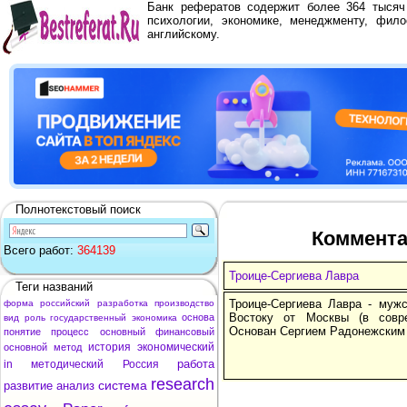
Банк рефератов содержит более 364 тыся
психологии, экономике, менеджменту, фило
английскому.
Полнотекстовый поиск
Коммента
Всего работ:
364139
Троице-Сергиева Лавра
Теги названий
Троице-Сергиева Лавра - муж
форма
российский
разработка
производство
Востоку от Москвы (в совр
основа
вид
роль
государственный
экономика
Основан Сергием Радонежским в
понятие
процесс
основный
финансовый
история
экономический
основной
метод
работа
in
методический
Россия
research
система
развитие
анализ