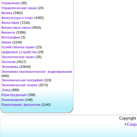
Управление
(95)
Управленческие науки
(24)
Физика
(3462)
Физкультура и спорт
(4482)
Философия
(7216)
Финансовые науки
(4592)
Финансы
(5386)
Фотография
(3)
Химия
(2244)
Хозяйственное право
(23)
Цифровые устройства
(29)
Экологическое право
(35)
Экология
(4517)
Экономика
(20644)
Экономико-математическое моделирование
(666)
Экономическая география
(119)
Экономическая теория
(2573)
Этика
(889)
Юриспруденция
(288)
Языковедение
(148)
Языкознание, филология
(1140)
Copyright
Сокр
⚡