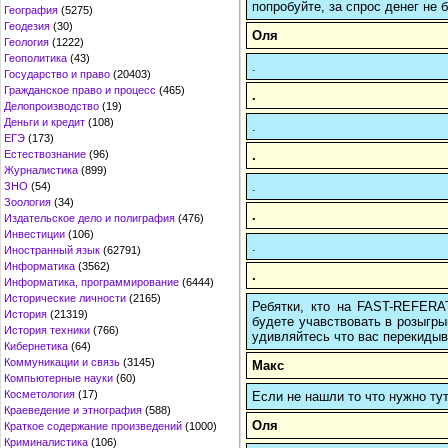
попробуйте, за спрос денег не б
География
(5275)
Геодезия
(30)
Оля
Геология
(1222)
Геополитика
(43)
.
Государство и право
(20403)
Гражданское право и процесс
(465)
.
Делопроизводство
(19)
Деньги и кредит
(108)
.
ЕГЭ
(173)
.
Естествознание
(96)
Журналистика
(899)
.
ЗНО
(54)
Зоология
(34)
.
Издательское дело и полиграфия
(476)
Инвестиции
(106)
.
Иностранный язык
(62791)
Информатика
(3562)
.
Информатика, программирование
(6444)
Исторические личности
(2165)
Ребятки, кто на FAST-REFERAT
История
(21319)
будете учавствовать в розыгрыш
История техники
(766)
удивляйтесь что вас перекидыва
Кибернетика
(64)
Коммуникации и связь
(3145)
Макс
Компьютерные науки
(60)
Косметология
(17)
Если не нашли то что нужно т
Краеведение и этнография
(588)
Оля
Краткое содержание произведений
(1000)
Криминалистика
(106)