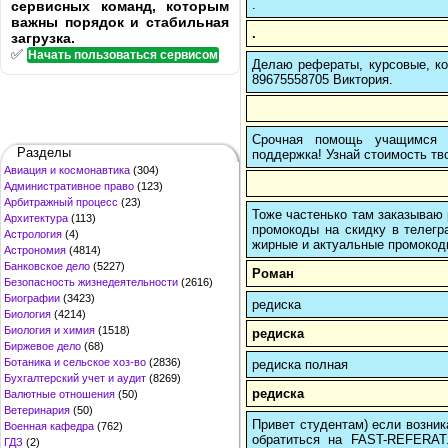
.
сервисных команд, которым
важны порядок и стабильная
.
загрузка.
✅
Начать пользоваться сервисом
Делаю рефераты, курсовые, ко
89675558705 Виктория.
Срочная помощь учащимся в
Разделы
поддержка! Узнай стоимость тво
Авиация и космонавтика
(304)
Административное право
(123)
Арбитражный процесс
(23)
Тоже частенько там заказываю 
Архитектура
(113)
промокоды на скидку в телегр
Астрология
(4)
жирные и актуальные промокоды
Астрономия
(4814)
Банковское дело
(5227)
Роман
Безопасность жизнедеятельности
(2616)
Биографии
(3423)
редиска
Биология
(4214)
Биология и химия
(1518)
редиска
Биржевое дело
(68)
Ботаника и сельское хоз-во
(2836)
редиска полная
Бухгалтерский учет и аудит
(8269)
редиска
Валютные отношения
(50)
Ветеринария
(50)
Привет студентам) если возник
Военная кафедра
(762)
обратиться на FAST-REFERAT
ГДЗ
(2)