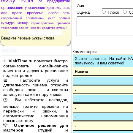
essay
Paper
of
предприятие
Имя
организация
управление
деятельность
Оценка
Плохо
С
and
право
проблема
особенность
современный
социальный
учет
правый
культура
метода
характеристика
правовой
технология
расчет
человек
средство
русский
Введите первые буквы слова
Реклама
Комментарии:
Хватит париться. На сайте 
✨
VisitTime.ru
помогает быстро
пользуюсь, и вам советую!
организовать онлайн-запись
клиентов и держать расписание
Никита
под контролем.
📅 Настройте услуги и
.
длительность приёма, откройте
.
свободные окна — и клиенты
запишутся сами в пару кликов.
.
🕒 Вы избегаете накладок,
меньше тратите времени на
.
переписки и звонки, а
автоматические напоминания
.
повышают явку.
.
💡
Отличное решение для
мастеров, студий и