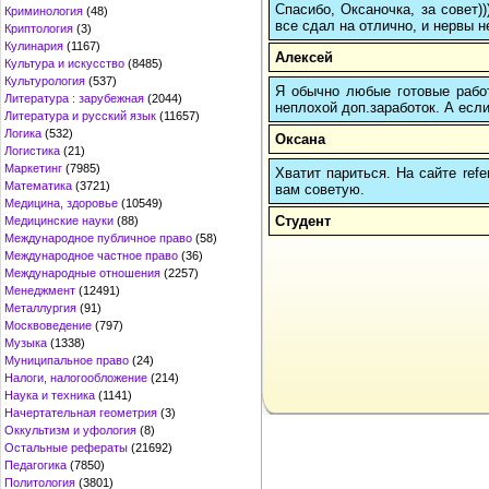
Спасибо, Оксаночка, за совет)
Криминология
(48)
все сдал на отлично, и нервы н
Криптология
(3)
Кулинария
(1167)
Алексей
Культура и искусство
(8485)
Культурология
(537)
Я обычно любые готовые работ
Литература : зарубежная
(2044)
неплохой доп.заработок. А если
Литература и русский язык
(11657)
Логика
(532)
Оксана
Логистика
(21)
Маркетинг
(7985)
Хватит париться. На сайте re
Математика
(3721)
вам советую.
Медицина, здоровье
(10549)
Студент
Медицинские науки
(88)
Международное публичное право
(58)
Международное частное право
(36)
Международные отношения
(2257)
Менеджмент
(12491)
Металлургия
(91)
Москвоведение
(797)
Музыка
(1338)
Муниципальное право
(24)
Налоги, налогообложение
(214)
Наука и техника
(1141)
Начертательная геометрия
(3)
Оккультизм и уфология
(8)
Остальные рефераты
(21692)
Педагогика
(7850)
Политология
(3801)