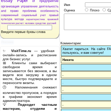
essay
Paper
of
предприятие
Имя
организация
управление
деятельность
Оценка
Плохо
С
and
право
проблема
особенность
современный
социальный
учет
правый
культура
метода
характеристика
правовой
технология
расчет
человек
средство
русский
Введите первые буквы слова
Реклама
Комментарии:
Хватит париться. На сайте 
✨
VisitTime.ru
— удобная
пользуюсь, и вам советую!
онлайн-запись и расписание
для бизнес услуг.
Никита
📅 Клиенты сами выбирают
свободное время и
.
записываются без звонков, а вы
.
видите всю загрузку в одном
месте, быстро подтверждаете и
.
переносите визиты.
🕒 Напоминания снижают
.
количество пропусков, а порядок
в графике экономит время
.
администратора.
.
💡
Подходит частным
мастерам, студиям и