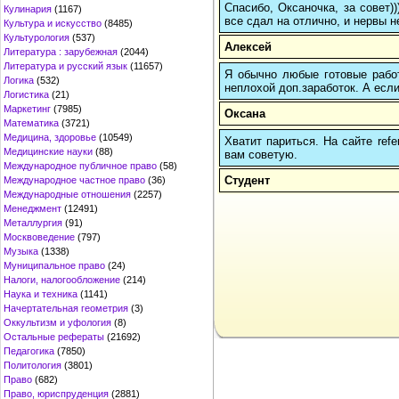
Спасибо, Оксаночка, за совет)
Кулинария
(1167)
все сдал на отлично, и нервы н
Культура и искусство
(8485)
Культурология
(537)
Алексей
Литература : зарубежная
(2044)
Литература и русский язык
(11657)
Я обычно любые готовые работ
Логика
(532)
неплохой доп.заработок. А если
Логистика
(21)
Маркетинг
(7985)
Оксана
Математика
(3721)
Медицина, здоровье
(10549)
Хватит париться. На сайте re
Медицинские науки
(88)
вам советую.
Международное публичное право
(58)
Студент
Международное частное право
(36)
Международные отношения
(2257)
Менеджмент
(12491)
Металлургия
(91)
Москвоведение
(797)
Музыка
(1338)
Муниципальное право
(24)
Налоги, налогообложение
(214)
Наука и техника
(1141)
Начертательная геометрия
(3)
Оккультизм и уфология
(8)
Остальные рефераты
(21692)
Педагогика
(7850)
Политология
(3801)
Право
(682)
Право, юриспруденция
(2881)