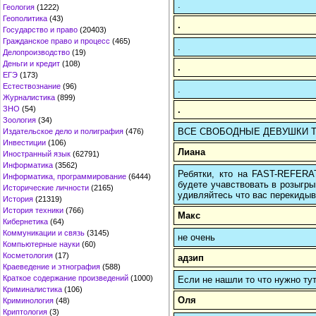
.
Геология
(1222)
Геополитика
(43)
.
Государство и право
(20403)
Гражданское право и процесс
(465)
.
Делопроизводство
(19)
Деньги и кредит
(108)
.
ЕГЭ
(173)
Естествознание
(96)
.
Журналистика
(899)
.
ЗНО
(54)
Зоология
(34)
ВСЕ СВОБОДНЫЕ ДЕВУШКИ ТВОЕ
Издательское дело и полиграфия
(476)
Инвестиции
(106)
Лиана
Иностранный язык
(62791)
Информатика
(3562)
Ребятки, кто на FAST-REFERAT
Информатика, программирование
(6444)
будете учавствовать в розыгрыш
Исторические личности
(2165)
удивляйтесь что вас перекидыва
История
(21319)
История техники
(766)
Макс
Кибернетика
(64)
Коммуникации и связь
(3145)
не очень
Компьютерные науки
(60)
Косметология
(17)
адзип
Краеведение и этнография
(588)
Краткое содержание произведений
(1000)
Если не нашли то что нужно т
Криминалистика
(106)
Оля
Криминология
(48)
Криптология
(3)