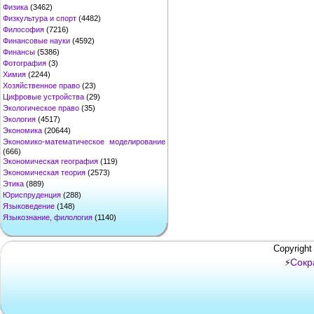
Физика
(3462)
Физкультура и спорт
(4482)
Философия
(7216)
Финансовые науки
(4592)
Финансы
(5386)
Фотография
(3)
Химия
(2244)
Хозяйственное право
(23)
Цифровые устройства
(29)
Экологическое право
(35)
Экология
(4517)
Экономика
(20644)
Экономико-математическое моделирование
(666)
Экономическая география
(119)
Экономическая теория
(2573)
Этика
(889)
Юриспруденция
(288)
Языковедение
(148)
Языкознание, филология
(1140)
Copyright
Сокр
⚡