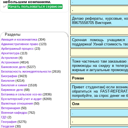
.
небольшим компаниям.
✅
Начать пользоваться сервисом
.
Делаю рефераты, курсовые, ко
89675558705 Виктория.
Разделы
Срочная помощь учащимся в
Авиация и космонавтика
(304)
поддержка! Узнай стоимость тво
Административное право
(123)
Арбитражный процесс
(23)
Архитектура
(113)
Астрология
(4)
Тоже частенько там заказываю 
Астрономия
(4814)
промокоды на скидку в телегр
Банковское дело
(5227)
жирные и актуальные промокоды
Безопасность жизнедеятельности
(2616)
Биографии
(3423)
Роман
Биология
(4214)
Биология и химия
(1518)
Привет студентам) если возник
Биржевое дело
(68)
обратиться на FAST-REFERAT
Ботаника и сельское хоз-во
(2836)
попробуйте, за спрос денег не б
Бухгалтерский учет и аудит
(8269)
Оля
Валютные отношения
(50)
Ветеринария
(50)
.
Военная кафедра
(762)
ГДЗ
(2)
.
География
(5275)
Геодезия
(30)