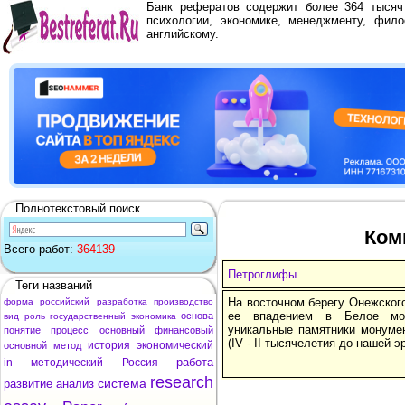
Банк рефератов содержит более 364 тыся
психологии, экономике, менеджменту, фило
английскому.
Полнотекстовый поиск
Ком
Всего работ:
364139
Петроглифы
Теги названий
На восточном берегу Онежского
форма
российский
разработка
производство
ее впадением в Белое мор
основа
вид
роль
государственный
экономика
уникальные памятники монумен
понятие
процесс
основный
финансовый
(IV - II тысячелетия до нашей э
история
экономический
основной
метод
работа
in
методический
Россия
research
система
развитие
анализ