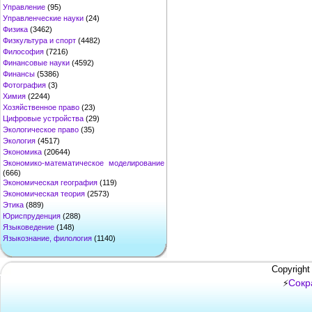
Управление
(95)
Управленческие науки
(24)
Физика
(3462)
Физкультура и спорт
(4482)
Философия
(7216)
Финансовые науки
(4592)
Финансы
(5386)
Фотография
(3)
Химия
(2244)
Хозяйственное право
(23)
Цифровые устройства
(29)
Экологическое право
(35)
Экология
(4517)
Экономика
(20644)
Экономико-математическое моделирование
(666)
Экономическая география
(119)
Экономическая теория
(2573)
Этика
(889)
Юриспруденция
(288)
Языковедение
(148)
Языкознание, филология
(1140)
Copyright
Сокр
⚡