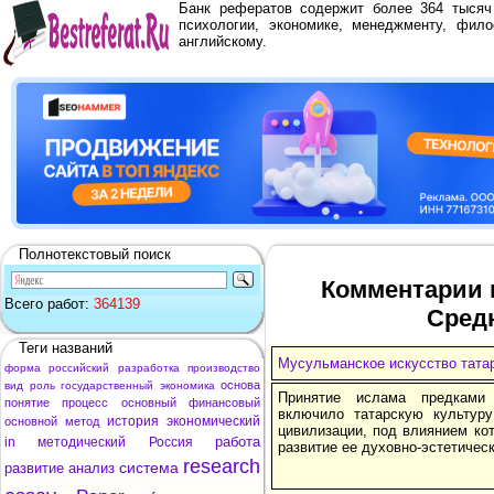
Банк рефератов содержит более 364 тыся
психологии, экономике, менеджменту, фило
английскому.
Полнотекстовый поиск
Комментарии к
Всего работ:
364139
Средн
Теги названий
Мусульманское искусство татар
форма
российский
разработка
производство
основа
вид
роль
государственный
экономика
Принятие ислама предками
понятие
процесс
основный
финансовый
включило татарскую культур
история
экономический
основной
метод
цивилизации, под влиянием ко
работа
in
методический
Россия
развитие ее духовно-эстетичес
research
система
развитие
анализ