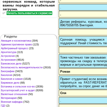
сервисных команд, которым
важны порядок и стабильная
.
загрузка.
✅
Начать пользоваться сервисом
.
Делаю рефераты, курсовые, ко
89675558705 Виктория.
Разделы
Срочная помощь учащимся в
Авиация и космонавтика
(304)
поддержка! Узнай стоимость тво
Административное право
(123)
Арбитражный процесс
(23)
Архитектура
(113)
Астрология
(4)
Тоже частенько там заказываю 
Астрономия
(4814)
промокоды на скидку в телегр
Банковское дело
(5227)
жирные и актуальные промокоды
Безопасность жизнедеятельности
(2616)
Роман
Биографии
(3423)
Биология
(4214)
Привет студентам) если возник
Биология и химия
(1518)
обратиться на FAST-REFERAT
Биржевое дело
(68)
попробуйте, за спрос денег не б
Ботаника и сельское хоз-во
(2836)
Бухгалтерский учет и аудит
(8269)
Оля
Валютные отношения
(50)
Ветеринария
(50)
.
Военная кафедра
(762)
ГДЗ
(2)