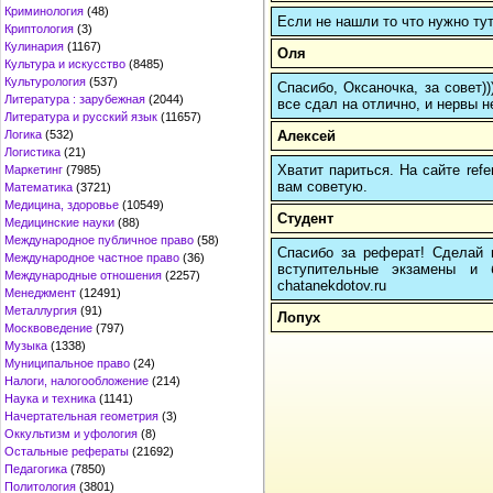
Криминология
(48)
Если не нашли то что нужно т
Криптология
(3)
Кулинария
(1167)
Оля
Культура и искусство
(8485)
Культурология
(537)
Спасибо, Оксаночка, за совет)
Литература : зарубежная
(2044)
все сдал на отлично, и нервы н
Литература и русский язык
(11657)
Алексей
Логика
(532)
Логистика
(21)
Хватит париться. На сайте re
Маркетинг
(7985)
вам советую.
Математика
(3721)
Медицина, здоровье
(10549)
Студент
Медицинские науки
(88)
Международное публичное право
(58)
Спасибо за реферат! Сделай п
Международное частное право
(36)
вступительные экзамены и 
Международные отношения
(2257)
chatanekdotov.ru
Менеджмент
(12491)
Металлургия
(91)
Лопух
Москвоведение
(797)
Музыка
(1338)
Муниципальное право
(24)
Налоги, налогообложение
(214)
Наука и техника
(1141)
Начертательная геометрия
(3)
Оккультизм и уфология
(8)
Остальные рефераты
(21692)
Педагогика
(7850)
Политология
(3801)