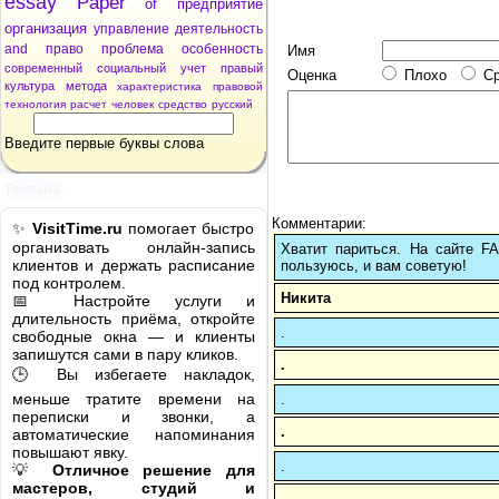
essay
Paper
of
предприятие
организация
управление
деятельность
and
право
проблема
особенность
Имя
современный
социальный
учет
правый
Оценка
Плохо
С
культура
метода
характеристика
правовой
технология
расчет
человек
средство
русский
Введите первые буквы слова
Реклама
Комментарии:
✨
VisitTime.ru
помогает быстро
организовать онлайн-запись
Хватит париться. На сайте 
клиентов и держать расписание
пользуюсь, и вам советую!
под контролем.
Никита
📅 Настройте услуги и
длительность приёма, откройте
.
свободные окна — и клиенты
запишутся сами в пару кликов.
.
🕒 Вы избегаете накладок,
меньше тратите времени на
.
переписки и звонки, а
.
автоматические напоминания
повышают явку.
.
💡
Отличное решение для
мастеров, студий и
.