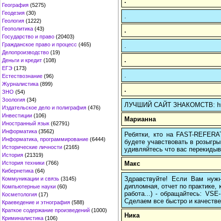
.
География
(5275)
Геодезия
(30)
.
Геология
(1222)
Геополитика
(43)
.
Государство и право
(20403)
Гражданское право и процесс
(465)
.
Делопроизводство
(19)
.
Деньги и кредит
(108)
ЕГЭ
(173)
.
Естествознание
(96)
Журналистика
(899)
.
ЗНО
(54)
Зоология
(34)
ЛУЧШИЙ САЙТ ЗНАКОМСТВ: https
Издательское дело и полиграфия
(476)
Инвестиции
(106)
Марианна
Иностранный язык
(62791)
Информатика
(3562)
Ребятки, кто на FAST-REFERAT
Информатика, программирование
(6444)
будете учавствовать в розыгрыш
Исторические личности
(2165)
удивляйтесь что вас перекидыва
История
(21319)
Макс
История техники
(766)
Кибернетика
(64)
Здравствуйте! Если Вам нуж
Коммуникации и связь
(3145)
дипломная, отчет по практике,
Компьютерные науки
(60)
работа...) - обращайтесь: VS
Косметология
(17)
Сделаем все быстро и качестве
Краеведение и этнография
(588)
Краткое содержание произведений
(1000)
Ника
Криминалистика
(106)