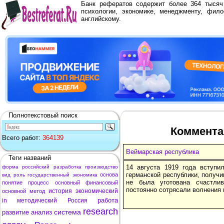
Банк рефератов содержит более 364 тыся
психологии, экономике, менеджменту, фило
английскому.
Полнотекстовый поиск
Коммента
Всего работ:
364139
Веймарская республика
Теги названий
14 августа 1919 года вступи
форма
российский
разработка
производство
германской республики, получи
основа
вид
роль
государственный
экономика
не была уготована счастли
понятие
процесс
основный
финансовый
постоянно сотрясали волнения 
история
экономический
основной
метод
работа
in
методический
Россия
research
система
развитие
анализ