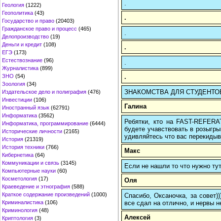
.
Геология
(1222)
Геополитика
(43)
.
Государство и право
(20403)
Гражданское право и процесс
(465)
.
Делопроизводство
(19)
Деньги и кредит
(108)
.
ЕГЭ
(173)
Естествознание
(96)
.
Журналистика
(899)
.
ЗНО
(54)
Зоология
(34)
ЗНАКОМСТВА ДЛЯ СТУДЕНТОВ:
Издательское дело и полиграфия
(476)
Инвестиции
(106)
Галина
Иностранный язык
(62791)
Информатика
(3562)
Ребятки, кто на FAST-REFERAT
Информатика, программирование
(6444)
будете учавствовать в розыгрыш
Исторические личности
(2165)
удивляйтесь что вас перекидыва
История
(21319)
История техники
(766)
Макс
Кибернетика
(64)
Коммуникации и связь
(3145)
Если не нашли то что нужно т
Компьютерные науки
(60)
Косметология
(17)
Оля
Краеведение и этнография
(588)
Краткое содержание произведений
(1000)
Спасибо, Оксаночка, за совет)
все сдал на отлично, и нервы н
Криминалистика
(106)
Криминология
(48)
Алексей
Криптология
(3)