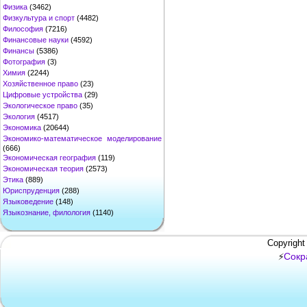
Физика
(3462)
Физкультура и спорт
(4482)
Философия
(7216)
Финансовые науки
(4592)
Финансы
(5386)
Фотография
(3)
Химия
(2244)
Хозяйственное право
(23)
Цифровые устройства
(29)
Экологическое право
(35)
Экология
(4517)
Экономика
(20644)
Экономико-математическое моделирование
(666)
Экономическая география
(119)
Экономическая теория
(2573)
Этика
(889)
Юриспруденция
(288)
Языковедение
(148)
Языкознание, филология
(1140)
Copyright
Сокр
⚡