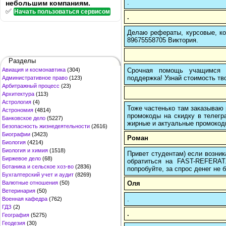
.
небольшим компаниям.
✅
Начать пользоваться сервисом
.
Делаю рефераты, курсовые, ко
89675558705 Виктория.
Разделы
Срочная помощь учащимся в
Авиация и космонавтика
(304)
поддержка! Узнай стоимость тво
Административное право
(123)
Арбитражный процесс
(23)
Архитектура
(113)
Астрология
(4)
Тоже частенько там заказываю 
Астрономия
(4814)
промокоды на скидку в телегр
Банковское дело
(5227)
жирные и актуальные промокоды
Безопасность жизнедеятельности
(2616)
Биографии
(3423)
Роман
Биология
(4214)
Биология и химия
(1518)
Привет студентам) если возник
Биржевое дело
(68)
обратиться на FAST-REFERAT
Ботаника и сельское хоз-во
(2836)
попробуйте, за спрос денег не б
Бухгалтерский учет и аудит
(8269)
Оля
Валютные отношения
(50)
Ветеринария
(50)
.
Военная кафедра
(762)
ГДЗ
(2)
.
География
(5275)
Геодезия
(30)