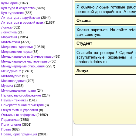
Кулинария
(1167)
Я обычно любые готовые работ
Культура и искусство
(8485)
неплохой доп.заработок. А если
Культурология
(537)
Литература : зарубежная
(2044)
Оксана
Литература и русский язык
(11657)
Логика
(532)
Хватит париться. На сайте re
Логистика
(21)
вам советую.
Маркетинг
(7985)
Математика
(3721)
Студент
Медицина, здоровье
(10549)
Медицинские науки
(88)
Спасибо за реферат! Сделай п
Международное публичное право
(58)
вступительные экзамены и 
chatanekdotov.ru
Международное частное право
(36)
Международные отношения
(2257)
Лопух
Менеджмент
(12491)
Металлургия
(91)
Москвоведение
(797)
Музыка
(1338)
Муниципальное право
(24)
Налоги, налогообложение
(214)
Наука и техника
(1141)
Начертательная геометрия
(3)
Оккультизм и уфология
(8)
Остальные рефераты
(21692)
Педагогика
(7850)
Политология
(3801)
Право
(682)
Право, юриспруденция
(2881)