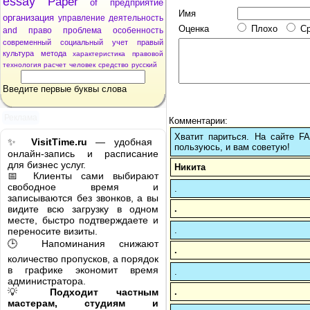
essay
Paper
of
предприятие
Имя
организация
управление
деятельность
Оценка
Плохо
С
and
право
проблема
особенность
современный
социальный
учет
правый
культура
метода
характеристика
правовой
технология
расчет
человек
средство
русский
Введите первые буквы слова
Реклама
Комментарии:
Хватит париться. На сайте 
✨
VisitTime.ru
— удобная
пользуюсь, и вам советую!
онлайн-запись и расписание
для бизнес услуг.
Никита
📅 Клиенты сами выбирают
свободное время и
.
записываются без звонков, а вы
.
видите всю загрузку в одном
месте, быстро подтверждаете и
.
переносите визиты.
🕒 Напоминания снижают
.
количество пропусков, а порядок
в графике экономит время
.
администратора.
.
💡
Подходит частным
мастерам, студиям и