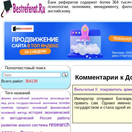
Банк рефератов содержит более 364 тыся
психологии, экономике, менеджменту, фило
английскому.
Полнотекстовый поиск
Комментарии к До
Всего работ:
364139
Вильгельм II: покровитель арми
Теги названий
Император отправил Бисмарк
форма
российский
разработка
производство
править сам. Однако именно
основа
вид
роль
государственный
экономика
государством и стала одной из
понятие
процесс
основный
финансовый
история
экономический
основной
метод
работа
in
методический
Россия
research
система
развитие
анализ