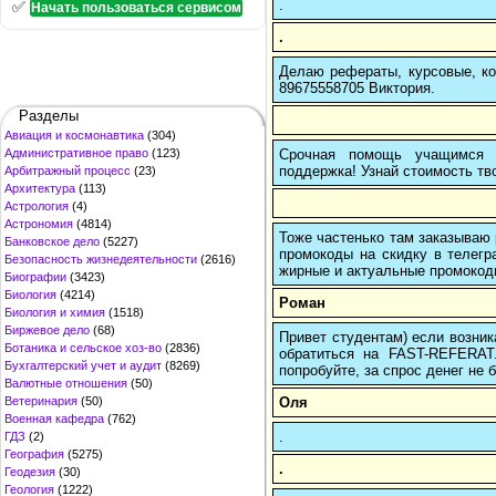
.
✅
Начать пользоваться сервисом
.
Делаю рефераты, курсовые, ко
89675558705 Виктория.
Разделы
Авиация и космонавтика
(304)
Срочная помощь учащимся в
Административное право
(123)
поддержка! Узнай стоимость тво
Арбитражный процесс
(23)
Архитектура
(113)
Астрология
(4)
Астрономия
(4814)
Тоже частенько там заказываю 
Банковское дело
(5227)
промокоды на скидку в телегр
Безопасность жизнедеятельности
(2616)
жирные и актуальные промокоды
Биографии
(3423)
Биология
(4214)
Роман
Биология и химия
(1518)
Биржевое дело
(68)
Привет студентам) если возник
Ботаника и сельское хоз-во
(2836)
обратиться на FAST-REFERAT
Бухгалтерский учет и аудит
(8269)
попробуйте, за спрос денег не б
Валютные отношения
(50)
Оля
Ветеринария
(50)
Военная кафедра
(762)
.
ГДЗ
(2)
География
(5275)
.
Геодезия
(30)
Геология
(1222)