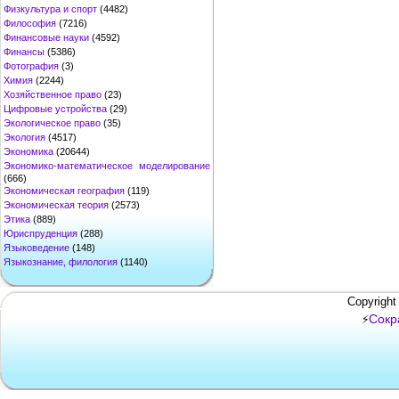
Физкультура и спорт
(4482)
Философия
(7216)
Финансовые науки
(4592)
Финансы
(5386)
Фотография
(3)
Химия
(2244)
Хозяйственное право
(23)
Цифровые устройства
(29)
Экологическое право
(35)
Экология
(4517)
Экономика
(20644)
Экономико-математическое моделирование
(666)
Экономическая география
(119)
Экономическая теория
(2573)
Этика
(889)
Юриспруденция
(288)
Языковедение
(148)
Языкознание, филология
(1140)
Copyright
Сокр
⚡