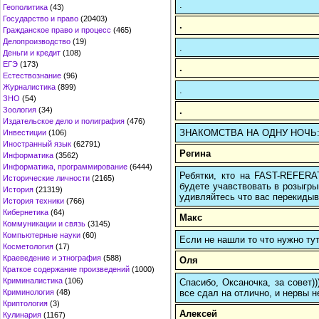
.
Геополитика
(43)
Государство и право
(20403)
.
Гражданское право и процесс
(465)
Делопроизводство
(19)
.
Деньги и кредит
(108)
ЕГЭ
(173)
.
Естествознание
(96)
Журналистика
(899)
.
ЗНО
(54)
.
Зоология
(34)
Издательское дело и полиграфия
(476)
ЗНАКОМСТВА НА ОДНУ НОЧЬ: htt
Инвестиции
(106)
Иностранный язык
(62791)
Регина
Информатика
(3562)
Информатика, программирование
(6444)
Ребятки, кто на FAST-REFERAT
Исторические личности
(2165)
будете учавствовать в розыгрыш
История
(21319)
удивляйтесь что вас перекидыва
История техники
(766)
Кибернетика
(64)
Макс
Коммуникации и связь
(3145)
Компьютерные науки
(60)
Если не нашли то что нужно т
Косметология
(17)
Краеведение и этнография
(588)
Оля
Краткое содержание произведений
(1000)
Криминалистика
(106)
Спасибо, Оксаночка, за совет)
все сдал на отлично, и нервы н
Криминология
(48)
Криптология
(3)
Алексей
Кулинария
(1167)