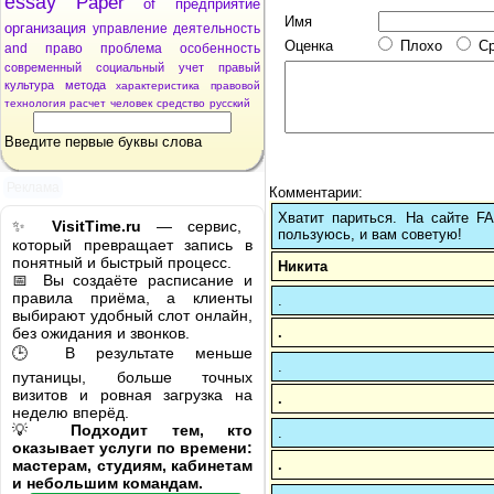
essay
Paper
of
предприятие
Имя
организация
управление
деятельность
Оценка
Плохо
С
and
право
проблема
особенность
современный
социальный
учет
правый
культура
метода
характеристика
правовой
технология
расчет
человек
средство
русский
Введите первые буквы слова
Реклама
Комментарии:
Хватит париться. На сайте 
✨
VisitTime.ru
— сервис,
пользуюсь, и вам советую!
который превращает запись в
понятный и быстрый процесс.
Никита
📅 Вы создаёте расписание и
правила приёма, а клиенты
.
выбирают удобный слот онлайн,
.
без ожидания и звонков.
🕒 В результате меньше
.
путаницы, больше точных
визитов и ровная загрузка на
.
неделю вперёд.
💡
Подходит тем, кто
.
оказывает услуги по времени:
.
мастерам, студиям, кабинетам
и небольшим командам.