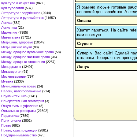
Культура и искусство
(8485)
Я обычно любые готовые работ
Культурология
(537)
неплохой доп.заработок. А если
Литература : зарубежная
(2044)
Литература и русский язык
(11657)
Оксана
Логика
(532)
Логистика
(21)
Хватит париться. На сайте re
Маркетинг
(7985)
вам советую.
Математика
(3721)
Медицина, здоровье
(10549)
Студент
Медицинские науки
(88)
Международное публичное право
(58)
Супер у Вас сайт! Сделай пау
Международное частное право
(36)
столовки. Теперь я там препода
Международные отношения
(2257)
Лопух
Менеджмент
(12491)
Металлургия
(91)
Москвоведение
(797)
Музыка
(1338)
Муниципальное право
(24)
Налоги, налогообложение
(214)
Наука и техника
(1141)
Начертательная геометрия
(3)
Оккультизм и уфология
(8)
Остальные рефераты
(21692)
Педагогика
(7850)
Политология
(3801)
Право
(682)
Право, юриспруденция
(2881)
Предпринимательство
(475)