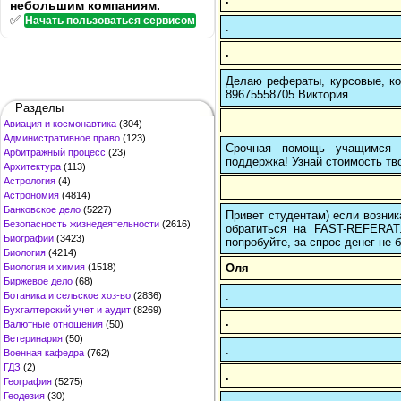
небольшим компаниям.
✅
Начать пользоваться сервисом
.
.
Делаю рефераты, курсовые, ко
89675558705 Виктория.
Разделы
Авиация и космонавтика
(304)
Административное право
(123)
Срочная помощь учащимся в
Арбитражный процесс
(23)
поддержка! Узнай стоимость тво
Архитектура
(113)
Астрология
(4)
Астрономия
(4814)
Банковское дело
(5227)
Привет студентам) если возник
Безопасность жизнедеятельности
(2616)
обратиться на FAST-REFERAT
Биографии
(3423)
попробуйте, за спрос денег не б
Биология
(4214)
Оля
Биология и химия
(1518)
Биржевое дело
(68)
.
Ботаника и сельское хоз-во
(2836)
Бухгалтерский учет и аудит
(8269)
.
Валютные отношения
(50)
Ветеринария
(50)
.
Военная кафедра
(762)
ГДЗ
(2)
.
География
(5275)
Геодезия
(30)