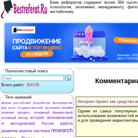
Банк рефератов содержит более 364 тыся
психологии, экономике, менеджменту, фило
английскому.
Полнотекстовый поиск
Комментарии
Всего работ:
364139
Теги названий
Интернет-проект как средство 
форма
российский
разработка
производство
основа
вид
роль
государственный
экономика
Одним из самых популярных
понятие
процесс
основный
финансовый
использования возможностей и
история
экономический
основной
метод
и для проведения маркетинговы
работа
in
методический
Россия
research
система
развитие
анализ