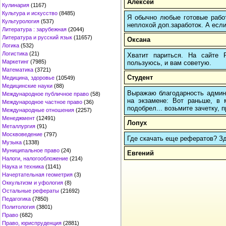
Алексей
Кулинария
(1167)
Культура и искусство
(8485)
Я обычно любые готовые работ
Культурология
(537)
неплохой доп.заработок. А если
Литература : зарубежная
(2044)
Литература и русский язык
(11657)
Оксана
Логика
(532)
Логистика
(21)
Хватит париться. На сайте
Маркетинг
(7985)
пользуюсь, и вам советую.
Математика
(3721)
Студент
Медицина, здоровье
(10549)
Медицинские науки
(88)
Выражаю благодарность админи
Международное публичное право
(58)
на экзамене: Вот раньше, в 
Международное частное право
(36)
подобрел... возьмите зачетку, п
Международные отношения
(2257)
Менеджмент
(12491)
Лопух
Металлургия
(91)
Москвоведение
(797)
Где скачать еще рефератов? Зде
Музыка
(1338)
Муниципальное право
(24)
Евгений
Налоги, налогообложение
(214)
Наука и техника
(1141)
Начертательная геометрия
(3)
Оккультизм и уфология
(8)
Остальные рефераты
(21692)
Педагогика
(7850)
Политология
(3801)
Право
(682)
Право, юриспруденция
(2881)