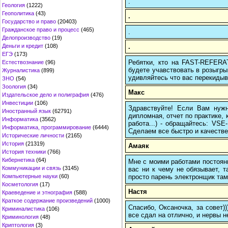
.
Геология
(1222)
Геополитика
(43)
.
Государство и право
(20403)
Гражданское право и процесс
(465)
.
Делопроизводство
(19)
.
Деньги и кредит
(108)
ЕГЭ
(173)
Ребятки, кто на FAST-REFERAT
Естествознание
(96)
будете учавствовать в розыгрыш
Журналистика
(899)
удивляйтесь что вас перекидыва
ЗНО
(54)
Зоология
(34)
Макс
Издательское дело и полиграфия
(476)
Инвестиции
(106)
Здравствуйте! Если Вам нуж
Иностранный язык
(62791)
дипломная, отчет по практике,
Информатика
(3562)
работа...) - обращайтесь: VS
Информатика, программирование
(6444)
Сделаем все быстро и качестве
Исторические личности
(2165)
История
(21319)
Амаяк
История техники
(766)
Кибернетика
(64)
Мне с моими работами постоян
Коммуникации и связь
(3145)
вас ни к чему не обязывает, 
просто парень электронщик там 
Компьютерные науки
(60)
Косметология
(17)
Настя
Краеведение и этнография
(588)
Краткое содержание произведений
(1000)
Спасибо, Оксаночка, за совет)
Криминалистика
(106)
все сдал на отлично, и нервы н
Криминология
(48)
Криптология
(3)