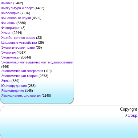
Физика
(3462)
Физкультура и спорт
(4482)
Философия
(7216)
Финансовые науки
(4592)
Финансы
(5386)
Фотография
(3)
Химия
(2244)
Хозяйственное право
(23)
Цифровые устройства
(29)
Экологическое право
(35)
Экология
(4517)
Экономика
(20644)
Экономико-математическое моделирование
(666)
Экономическая география
(119)
Экономическая теория
(2573)
Этика
(889)
Юриспруденция
(288)
Языковедение
(148)
Языкознание, филология
(1140)
Copyright
Сокр
⚡