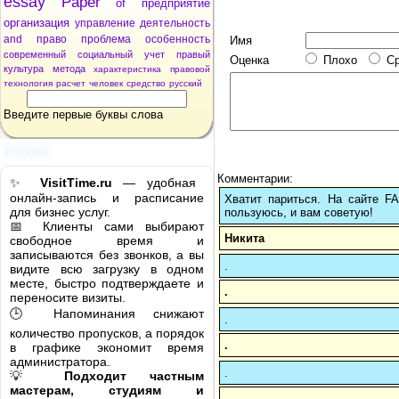
essay
Paper
of
предприятие
организация
управление
деятельность
and
право
проблема
особенность
Имя
современный
социальный
учет
правый
Оценка
Плохо
С
культура
метода
характеристика
правовой
технология
расчет
человек
средство
русский
Введите первые буквы слова
Реклама
Комментарии:
✨
VisitTime.ru
— удобная
онлайн-запись и расписание
Хватит париться. На сайте 
для бизнес услуг.
пользуюсь, и вам советую!
📅 Клиенты сами выбирают
Никита
свободное время и
записываются без звонков, а вы
.
видите всю загрузку в одном
месте, быстро подтверждаете и
.
переносите визиты.
🕒 Напоминания снижают
.
количество пропусков, а порядок
.
в графике экономит время
администратора.
.
💡
Подходит частным
мастерам, студиям и
.