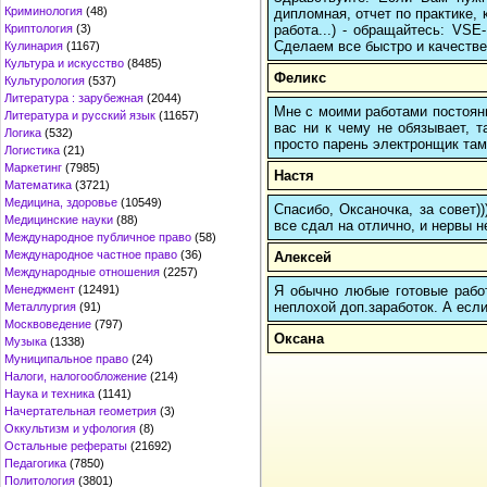
Криминология
(48)
дипломная, отчет по практике,
работа...) - обращайтесь: VS
Криптология
(3)
Сделаем все быстро и качестве
Кулинария
(1167)
Культура и искусство
(8485)
Феликс
Культурология
(537)
Литература : зарубежная
(2044)
Мне с моими работами постоян
Литература и русский язык
(11657)
вас ни к чему не обязывает, 
Логика
(532)
просто парень электронщик там 
Логистика
(21)
Маркетинг
(7985)
Настя
Математика
(3721)
Медицина, здоровье
(10549)
Спасибо, Оксаночка, за совет)
Медицинские науки
(88)
все сдал на отлично, и нервы н
Международное публичное право
(58)
Международное частное право
(36)
Алексей
Международные отношения
(2257)
Я обычно любые готовые работ
Менеджмент
(12491)
неплохой доп.заработок. А если
Металлургия
(91)
Москвоведение
(797)
Оксана
Музыка
(1338)
Муниципальное право
(24)
Налоги, налогообложение
(214)
Наука и техника
(1141)
Начертательная геометрия
(3)
Оккультизм и уфология
(8)
Остальные рефераты
(21692)
Педагогика
(7850)
Политология
(3801)