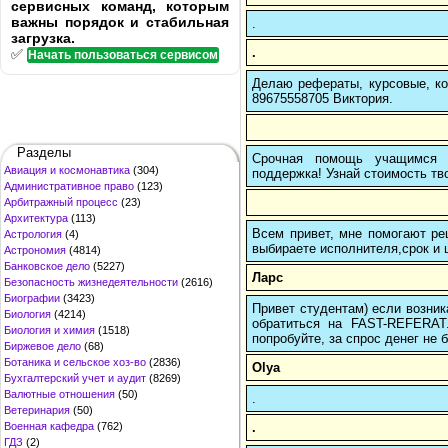
сервисных команд, которым
важны порядок и стабильная
.
загрузка.
.
✅
Начать пользоваться сервисом
Делаю рефераты, курсовые, ко
89675558705 Виктория.
Разделы
Срочная помощь учащимся в
Авиация и космонавтика
(304)
поддержка! Узнай стоимость тво
Административное право
(123)
Арбитражный процесс
(23)
Архитектура
(113)
Всем привет, мне помогают реш
Астрология
(4)
выбираете исполнителя,срок и ц
Астрономия
(4814)
Банковское дело
(5227)
Ларс
Безопасность жизнедеятельности
(2616)
Биографии
(3423)
Привет студентам) если возник
Биология
(4214)
обратиться на FAST-REFERAT
Биология и химия
(1518)
попробуйте, за спрос денег не б
Биржевое дело
(68)
Ботаника и сельское хоз-во
(2836)
Olya
Бухгалтерский учет и аудит
(8269)
Валютные отношения
(50)
.
Ветеринария
(50)
.
Военная кафедра
(762)
ГДЗ
(2)