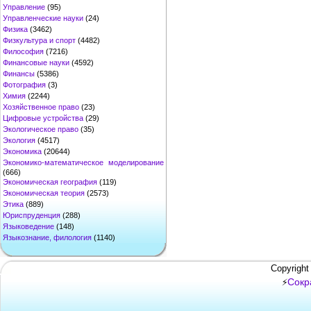
Управление
(95)
Управленческие науки
(24)
Физика
(3462)
Физкультура и спорт
(4482)
Философия
(7216)
Финансовые науки
(4592)
Финансы
(5386)
Фотография
(3)
Химия
(2244)
Хозяйственное право
(23)
Цифровые устройства
(29)
Экологическое право
(35)
Экология
(4517)
Экономика
(20644)
Экономико-математическое моделирование
(666)
Экономическая география
(119)
Экономическая теория
(2573)
Этика
(889)
Юриспруденция
(288)
Языковедение
(148)
Языкознание, филология
(1140)
Copyright
Сокр
⚡