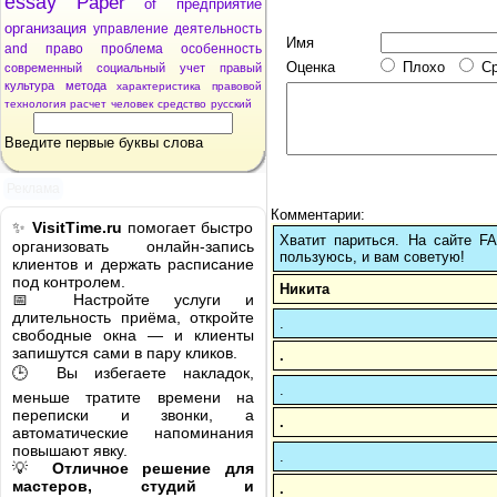
essay
Paper
of
предприятие
организация
управление
деятельность
Имя
and
право
проблема
особенность
Оценка
Плохо
С
современный
социальный
учет
правый
культура
метода
характеристика
правовой
технология
расчет
человек
средство
русский
Введите первые буквы слова
Реклама
Комментарии:
✨
VisitTime.ru
помогает быстро
Хватит париться. На сайте 
организовать онлайн-запись
пользуюсь, и вам советую!
клиентов и держать расписание
под контролем.
Никита
📅 Настройте услуги и
длительность приёма, откройте
.
свободные окна — и клиенты
запишутся сами в пару кликов.
.
🕒 Вы избегаете накладок,
.
меньше тратите времени на
переписки и звонки, а
.
автоматические напоминания
повышают явку.
.
💡
Отличное решение для
мастеров, студий и
.