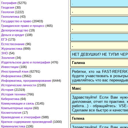
.
География
(5275)
Геодезия
(30)
.
Геология
(1222)
Геополитика
(43)
.
Государство и право
(20403)
Гражданское право и процесс
(465)
.
Делопроизводство
(19)
Деньги и кредит
(108)
.
ЕГЭ
(173)
Естествознание
(96)
.
Журналистика
(899)
ЗНО
(54)
НЕТ ДЕВУШКИ? НЕ ТУПИ! ЧЕРЕЗ 
Зоология
(34)
Галина
Издательское дело и полиграфия
(476)
Инвестиции
(106)
Ребятки, кто на FAST-REFERAT
Иностранный язык
(62791)
будете учавствовать в розыгрыш
Информатика
(3562)
удивляйтесь что вас перекидыва
Информатика, программирование
(6444)
Исторические личности
(2165)
Макс
История
(21319)
История техники
(766)
Здравствуйте! Если Вам нуж
Кибернетика
(64)
дипломная, отчет по практике,
Коммуникации и связь
(3145)
работа...) - обращайтесь: VS
Компьютерные науки
(60)
Сделаем все быстро и качестве
Косметология
(17)
Краеведение и этнография
(588)
Гелена
Краткое содержание произведений
(1000)
Криминалистика
(106)
Здравствуйте! Если Вам нуж