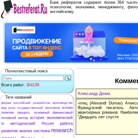
Банк рефератов содержит более 364 тыся
психологии, экономике, менеджменту, фило
английскому.
Полнотекстовый поиск
Коммен
Всего работ:
364139
Александр Дюма
Теги названий
-отец (Alexandr Dumas) Алекс
форма
российский
разработка
производство
Французский писатель. Авт
основа
вид
роль
государственный
экономика
авантюрных романов. Наиболее 
понятие
процесс
основный
финансовый
"Двадцать лет спустя
история
экономический
основной
метод
работа
in
методический
Россия
research
система
развитие
анализ