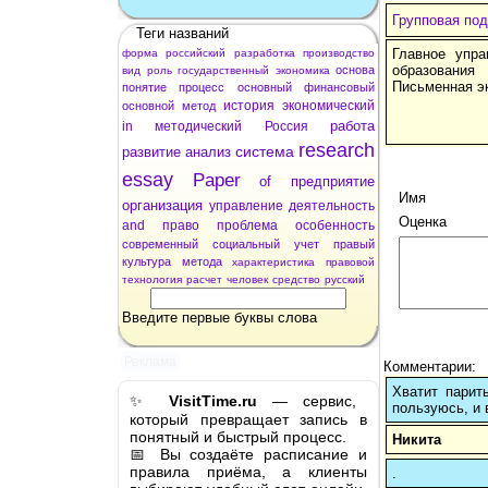
Групповая под
Теги названий
Главное упра
форма
российский
разработка
производство
образования
основа
вид
роль
государственный
экономика
Письменная э
понятие
процесс
основный
финансовый
история
экономический
основной
метод
работа
in
методический
Россия
research
система
развитие
анализ
essay
Paper
of
предприятие
Имя
организация
управление
деятельность
Оценка
and
право
проблема
особенность
современный
социальный
учет
правый
культура
метода
характеристика
правовой
технология
расчет
человек
средство
русский
Введите первые буквы слова
Реклама
Комментарии:
Хватит парит
✨
VisitTime.ru
— сервис,
пользуюсь, и 
который превращает запись в
понятный и быстрый процесс.
Никита
📅 Вы создаёте расписание и
правила приёма, а клиенты
.