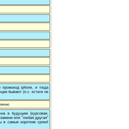
 промокод iphone, и тогда
кции бывают (п.с. кстати не
лично
на в будущем (курсовая,
кзамене или "любая другая"
ы в самые короткие сроки!