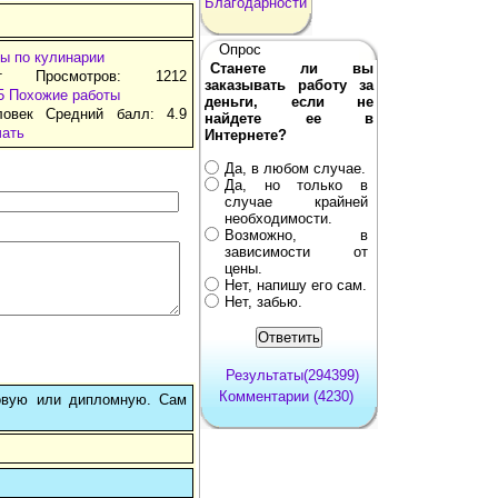
Благодарности
Опрос
ы по кулинарии
Станете ли вы
т Просмотров: 1212
заказывать работу за
5
Похожие работы
деньги, если не
ловек Средний балл: 4.9
найдете ее в
чать
Интернете?
Да, в любом случае.
Да, но только в
случае крайней
необходимости.
Возможно, в
зависимости от
цены.
Нет, напишу его сам.
Нет, забью.
Результаты(294399)
Комментарии (4230)
овую или дипломную. Сам