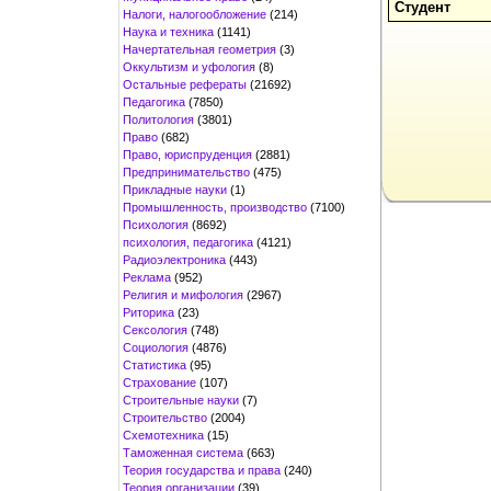
Студент
Налоги, налогообложение
(214)
Наука и техника
(1141)
Начертательная геометрия
(3)
Оккультизм и уфология
(8)
Остальные рефераты
(21692)
Педагогика
(7850)
Политология
(3801)
Право
(682)
Право, юриспруденция
(2881)
Предпринимательство
(475)
Прикладные науки
(1)
Промышленность, производство
(7100)
Психология
(8692)
психология, педагогика
(4121)
Радиоэлектроника
(443)
Реклама
(952)
Религия и мифология
(2967)
Риторика
(23)
Сексология
(748)
Социология
(4876)
Статистика
(95)
Страхование
(107)
Строительные науки
(7)
Строительство
(2004)
Схемотехника
(15)
Таможенная система
(663)
Теория государства и права
(240)
Теория организации
(39)