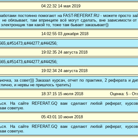
04:22:32 14 мая 2019
аботами постоянно помогают на FAST-REFERAT.RU - можете просто зайт
 не обязывает, там впринципе всё могут сделать, вне зависимости от
 электронщик там какой то, тоже там бывает заказывает))
14:02:55 03 декабря 2018
665;&#51473;&#44277;&#44256;
19:02:35 24 августа 2018
665;&#51473;&#44277;&#44256;
19:02:34 24 августа 2018
ночка, за совет))) Заказал курсач, отчет по практике, 2 реферата и
тлично, и нервы не пришлось тратить)
18:37:15 15 июля 2018
Оценка: 5 - От
ться. На сайте REFERAT.GQ вам сделают любой реферат, курсо
вам советую.
05:43:01 10 июня 2018
ться. На сайте REFERAT.GQ вам сделают любой реферат, курсо
вам советую.