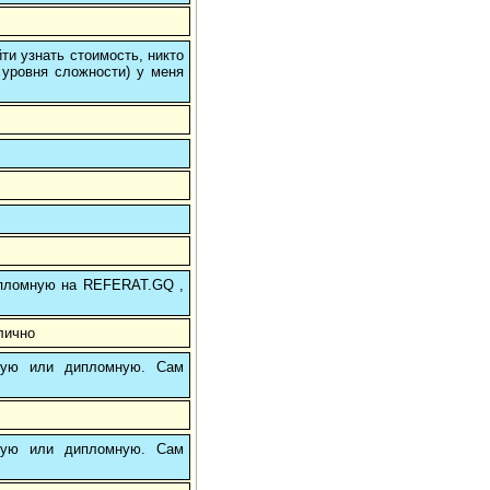
и узнать стоимость, никто
 уровня сложности) у меня
 дипломную на REFERAT.GQ ,
лично
вую или дипломную. Сам
вую или дипломную. Сам