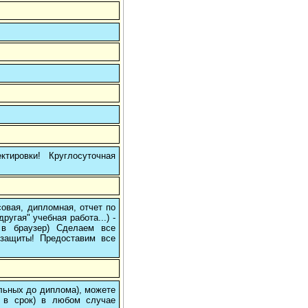
тировки! Круглосуточная
овая, дипломная, отчет по
угая" учебная работа...) -
е в браузер) Сделаем все
/защиты! Предоставим все
ольных до диплома), можете
 в срок) в любом случае