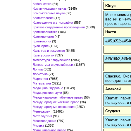
Кибернетика
(64)
Юнус
Коммуникации и связь
(3145)
Компьютерные науки
(60)
Мне с моими р
Косметология
(17)
вас ни к чему
Краеведение и этнография
(588)
просто парень
Краткое содержание произведений
(1000)
Настя
Криминалистика
(106)
Криминология
(48)
&#51652;&#54
Криптология
(3)
Кулинария
(1167)
Культура и искусство
(8485)
Культурология
(537)
&#51652;&#54
Литература : зарубежная
(2044)
Литература и русский язык
(11657)
Логика
(532)
Логистика
(21)
Спасибо, Окса
Маркетинг
(7985)
все сдал на о
Математика
(3721)
Медицина, здоровье
(10549)
Алексей
Медицинские науки
(88)
Международное публичное право
(58)
Хватит пари
Международное частное право
(36)
пользуюсь, и 
Международные отношения
(2257)
Студент
Менеджмент
(12491)
Металлургия
(91)
Хватит пари
Москвоведение
(797)
пользуюсь, и 
Музыка
(1338)
Муниципальное право
(24)