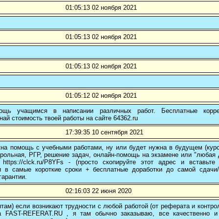
01:05:13 02 ноября 2021
01:05:13 02 ноября 2021
01:05:13 02 ноября 2021
01:05:12 02 ноября 2021
ощь учащимся в написании различных работ. Бесплатные коррек
най стоимость твоей работы на сайте 64362.ru
17:39:35 10 сентября 2021
на помощь с учебными работами, ну или будет нужна в будущем (курс
трольная, РГР, решение задач, онлайн-помощь на экзамене или "любая др
 https://clck.ru/P8YFs - (просто скопируйте этот адрес и вставьт
и в самые короткие сроки + бесплатные доработки до самой сдачи
гарантии.
02:16:03 22 июня 2020
там) если возникают трудности с любой работой (от реферата и контр
а FAST-REFERAT.RU , я там обычно заказываю, все качественно и