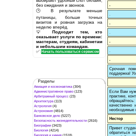
выбирают удобный слот онлайн,
.
без ожидания и звонков.
🕒 В результате меньше
.
путаницы, больше точных
визитов и ровная загрузка на
.
неделю вперёд.
💡
Подходит тем, кто
.
оказывает услуги по времени:
.
мастерам, студиям, кабинетам
и небольшим командам.
.
✅
Начать пользоваться сервисом
.
Срочная пом
поддержка! Уз
Разделы
Авиация и космонавтика
(304)
Если Вам нуж
Административное право
(123)
практике, кон
Арбитражный процесс
(23)
обращайтесь:
Архитектура
(113)
качественно 
Астрология
(4)
необходимые 
Астрономия
(4814)
Банковское дело
(5227)
Нестор
Безопасность жизнедеятельности
(2616)
Биографии
(3423)
Привет студен
Биология
(4214)
обратиться н
Биология и химия
(1518)