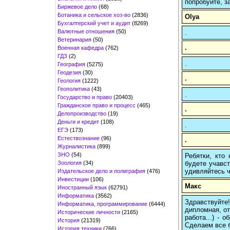
попробуйте, з
Биржевое дело
(68)
Ботаника и сельское хоз-во
(2836)
Olya
Бухгалтерский учет и аудит
(8269)
Валютные отношения
(50)
.
Ветеринария
(50)
.
Военная кафедра
(762)
ГДЗ
(2)
.
География
(5275)
Геодезия
(30)
.
Геология
(1222)
Геополитика
(43)
.
Государство и право
(20403)
Гражданское право и процесс
(465)
.
Делопроизводство
(19)
Деньги и кредит
(108)
.
ЕГЭ
(173)
Естествознание
(96)
.
Журналистика
(899)
ЗНО
(54)
Ребятки, кто
Зоология
(34)
будете учавст
удивляйтесь ч
Издательское дело и полиграфия
(476)
Инвестиции
(106)
Макс
Иностранный язык
(62791)
Информатика
(3562)
Здравствуйте
Информатика, программирование
(6444)
дипломная, от
Исторические личности
(2165)
работа...) -
История
(21319)
Сделаем все б
История техники
(766)