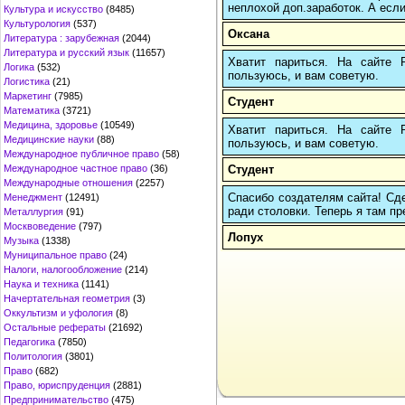
неплохой доп.заработок. А если
Культура и искусство
(8485)
Культурология
(537)
Оксана
Литература : зарубежная
(2044)
Литература и русский язык
(11657)
Хватит париться. На сайте
Логика
(532)
пользуюсь, и вам советую.
Логистика
(21)
Маркетинг
(7985)
Студент
Математика
(3721)
Медицина, здоровье
(10549)
Хватит париться. На сайте
Медицинские науки
(88)
пользуюсь, и вам советую.
Международное публичное право
(58)
Студент
Международное частное право
(36)
Международные отношения
(2257)
Спасибо создателям сайта! Сде
Менеджмент
(12491)
ради столовки. Теперь я там пр
Металлургия
(91)
Москвоведение
(797)
Лопух
Музыка
(1338)
Муниципальное право
(24)
Налоги, налогообложение
(214)
Наука и техника
(1141)
Начертательная геометрия
(3)
Оккультизм и уфология
(8)
Остальные рефераты
(21692)
Педагогика
(7850)
Политология
(3801)
Право
(682)
Право, юриспруденция
(2881)
Предпринимательство
(475)