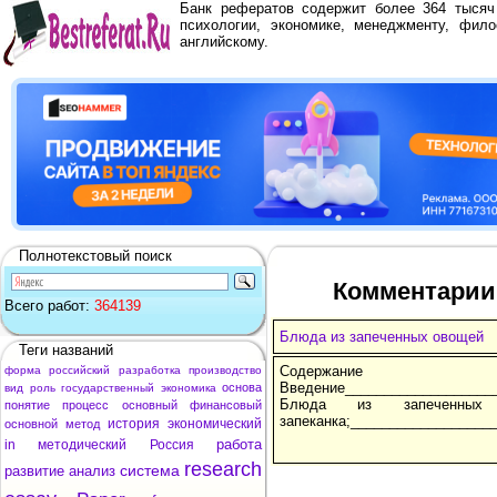
Банк рефератов содержит более 364 тыся
психологии, экономике, менеджменту, фило
английскому.
Полнотекстовый поиск
Комментарии
Всего работ:
364139
Блюда из запеченных овощей
Теги названий
Содержание
форма
российский
разработка
производство
Введение___________________
основа
вид
роль
государственный
экономика
Блюда из запеченных 
понятие
процесс
основный
финансовый
запеканка;__________________
история
экономический
основной
метод
работа
in
методический
Россия
research
система
развитие
анализ