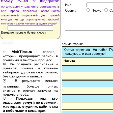
essay
Paper
of
предприятие
Имя
организация
управление
деятельность
Оценка
Плохо
С
and
право
проблема
особенность
современный
социальный
учет
правый
культура
метода
характеристика
правовой
технология
расчет
человек
средство
русский
Введите первые буквы слова
Реклама
Комментарии:
Хватит париться. На сайте 
✨
VisitTime.ru
— сервис,
пользуюсь, и вам советую!
который превращает запись в
понятный и быстрый процесс.
Никита
📅 Вы создаёте расписание и
правила приёма, а клиенты
.
выбирают удобный слот онлайн,
.
без ожидания и звонков.
🕒 В результате меньше
.
путаницы, больше точных
визитов и ровная загрузка на
.
неделю вперёд.
💡
Подходит тем, кто
.
оказывает услуги по времени:
.
мастерам, студиям, кабинетам
и небольшим командам.