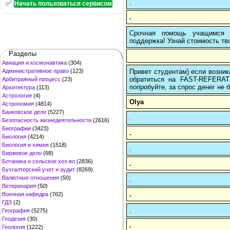
.
✅
Начать пользоваться сервисом
.
Срочная помощь учащимся в
поддержка! Узнай стоимость тво
Разделы
Авиация и космонавтика
(304)
Привет студентам) если возник
Административное право
(123)
обратиться на FAST-REFERAT
Арбитражный процесс
(23)
попробуйте, за спрос денег не б
Архитектура
(113)
Астрология
(4)
Olya
Астрономия
(4814)
Банковское дело
(5227)
.
Безопасность жизнедеятельности
(2616)
Биографии
(3423)
.
Биология
(4214)
Биология и химия
(1518)
.
Биржевое дело
(68)
Ботаника и сельское хоз-во
(2836)
.
Бухгалтерский учет и аудит
(8269)
Валютные отношения
(50)
.
Ветеринария
(50)
.
Военная кафедра
(762)
ГДЗ
(2)
.
География
(5275)
Геодезия
(30)
.
Геология
(1222)