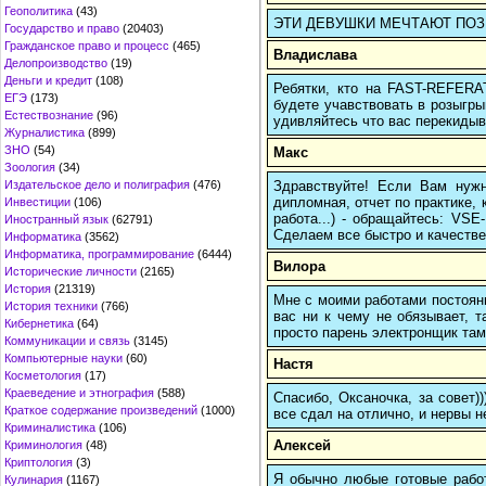
Геополитика
(43)
ЭТИ ДЕВУШКИ МЕЧТАЮТ ПОЗНАКО
Государство и право
(20403)
Гражданское право и процесс
(465)
Владислава
Делопроизводство
(19)
Деньги и кредит
(108)
Ребятки, кто на FAST-REFERAT
ЕГЭ
(173)
будете учавствовать в розыгрыш
Естествознание
(96)
удивляйтесь что вас перекидыва
Журналистика
(899)
ЗНО
(54)
Макс
Зоология
(34)
Здравствуйте! Если Вам нуж
Издательское дело и полиграфия
(476)
дипломная, отчет по практике,
Инвестиции
(106)
работа...) - обращайтесь: VS
Иностранный язык
(62791)
Сделаем все быстро и качестве
Информатика
(3562)
Информатика, программирование
(6444)
Вилора
Исторические личности
(2165)
История
(21319)
Мне с моими работами постоян
История техники
(766)
вас ни к чему не обязывает, 
Кибернетика
(64)
просто парень электронщик там 
Коммуникации и связь
(3145)
Компьютерные науки
(60)
Настя
Косметология
(17)
Краеведение и этнография
(588)
Спасибо, Оксаночка, за совет)
Краткое содержание произведений
(1000)
все сдал на отлично, и нервы н
Криминалистика
(106)
Алексей
Криминология
(48)
Криптология
(3)
Я обычно любые готовые работ
Кулинария
(1167)