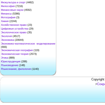
Физкультура и спорт
(4482)
Философия
(7216)
Финансовые науки
(4592)
Финансы
(5386)
Фотография
(3)
Химия
(2244)
Хозяйственное право
(23)
Цифровые устройства
(29)
Экологическое право
(35)
Экология
(4517)
Экономика
(20644)
Экономико-математическое моделирование
(666)
Экономическая география
(119)
Экономическая теория
(2573)
Этика
(889)
Юриспруденция
(288)
Языковедение
(148)
Языкознание, филология
(1140)
Copyright
Сокр
⚡