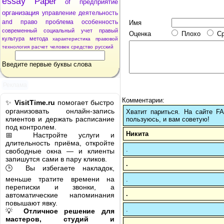
essay
Paper
of
предприятие
организация
управление
деятельность
and
право
проблема
особенность
Имя
современный
социальный
учет
правый
Оценка
Плохо
С
культура
метода
характеристика
правовой
технология
расчет
человек
средство
русский
Введите первые буквы слова
Реклама
Комментарии:
✨
VisitTime.ru
помогает быстро
организовать онлайн-запись
Хватит париться. На сайте 
клиентов и держать расписание
пользуюсь, и вам советую!
под контролем.
Никита
📅 Настройте услуги и
длительность приёма, откройте
.
свободные окна — и клиенты
запишутся сами в пару кликов.
.
🕒 Вы избегаете накладок,
меньше тратите времени на
.
переписки и звонки, а
.
автоматические напоминания
повышают явку.
.
💡
Отличное решение для
мастеров, студий и
.