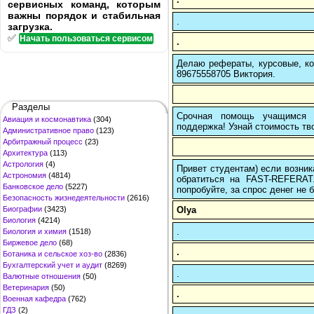
сервисных команд, которым
важны порядок и стабильная
.
загрузка.
✅
Начать пользоваться сервисом
.
Делаю рефераты, курсовые, ко
89675558705 Виктория.
Разделы
Срочная помощь учащимся в
Авиация и космонавтика
(304)
поддержка! Узнай стоимость тво
Административное право
(123)
Арбитражный процесс
(23)
Архитектура
(113)
Астрология
(4)
Привет студентам) если возник
Астрономия
(4814)
обратиться на FAST-REFERAT
Банковское дело
(5227)
попробуйте, за спрос денег не б
Безопасность жизнедеятельности
(2616)
Olya
Биографии
(3423)
Биология
(4214)
.
Биология и химия
(1518)
Биржевое дело
(68)
.
Ботаника и сельское хоз-во
(2836)
Бухгалтерский учет и аудит
(8269)
.
Валютные отношения
(50)
Ветеринария
(50)
.
Военная кафедра
(762)
ГДЗ
(2)