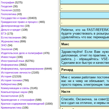
.
География
(5275)
Геодезия
(30)
.
Геология
(1222)
Геополитика
(43)
.
Государство и право
(20403)
.
Гражданское право и процесс
(465)
Делопроизводство
(19)
Ребятки, кто на FAST-REFERAT
Деньги и кредит
(108)
будете учавствовать в розыгрыш
ЕГЭ
(173)
удивляйтесь что вас перекидыва
Естествознание
(96)
Журналистика
(899)
Макс
ЗНО
(54)
Зоология
(34)
Здравствуйте! Если Вам нуж
Издательское дело и полиграфия
(476)
дипломная, отчет по практике,
Инвестиции
(106)
работа...) - обращайтесь: VS
Иностранный язык
(62791)
Сделаем все быстро и качестве
Информатика
(3562)
Информатика, программирование
(6444)
Ричард
Исторические личности
(2165)
История
(21319)
Мне с моими работами постоян
История техники
(766)
вас ни к чему не обязывает, 
просто парень электронщик там 
Кибернетика
(64)
Коммуникации и связь
(3145)
Настя
Компьютерные науки
(60)
Косметология
(17)
Спасибо, Оксаночка, за совет)
Краеведение и этнография
(588)
все сдал на отлично, и нервы н
Краткое содержание произведений
(1000)
Криминалистика
(106)