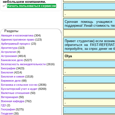
небольшим компаниям.
✅
Начать пользоваться сервисом
.
.
Срочная помощь учащимся в
поддержка! Узнай стоимость тво
Разделы
Авиация и космонавтика
(304)
Административное право
(123)
Привет студентам) если возник
Арбитражный процесс
(23)
обратиться на FAST-REFERAT
Архитектура
(113)
попробуйте, за спрос денег не б
Астрология
(4)
Olya
Астрономия
(4814)
Банковское дело
(5227)
.
Безопасность жизнедеятельности
(2616)
Биографии
(3423)
.
Биология
(4214)
Биология и химия
(1518)
.
Биржевое дело
(68)
Ботаника и сельское хоз-во
(2836)
.
Бухгалтерский учет и аудит
(8269)
Валютные отношения
(50)
.
Ветеринария
(50)
Военная кафедра
(762)
.
ГДЗ
(2)
География
(5275)
.
Геодезия
(30)