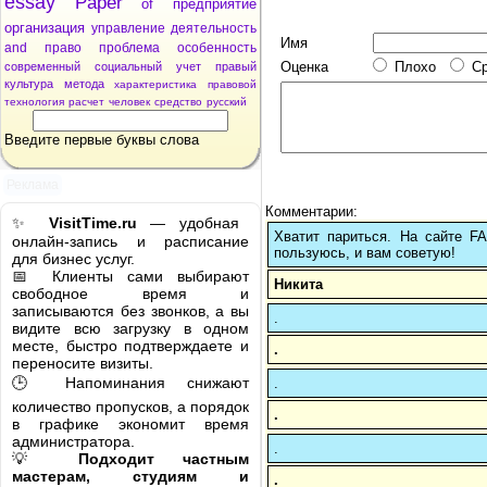
essay
Paper
of
предприятие
организация
управление
деятельность
Имя
and
право
проблема
особенность
Оценка
Плохо
С
современный
социальный
учет
правый
культура
метода
характеристика
правовой
технология
расчет
человек
средство
русский
Введите первые буквы слова
Реклама
Комментарии:
✨
VisitTime.ru
— удобная
Хватит париться. На сайте 
онлайн-запись и расписание
пользуюсь, и вам советую!
для бизнес услуг.
📅 Клиенты сами выбирают
Никита
свободное время и
записываются без звонков, а вы
.
видите всю загрузку в одном
месте, быстро подтверждаете и
.
переносите визиты.
🕒 Напоминания снижают
.
количество пропусков, а порядок
.
в графике экономит время
администратора.
.
💡
Подходит частным
мастерам, студиям и
.