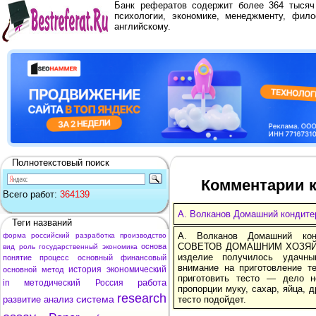
Банк рефератов содержит более 364 тыся
психологии, экономике, менеджменту, фило
английскому.
Полнотекстовый поиск
Комментарии к
Всего работ:
364139
А. Волканов Домашний кондите
Теги названий
А. Волканов Домашний к
форма
российский
разработка
производство
СОВЕТОВ ДОМАШНИМ ХОЗЯЙКАМ
основа
вид
роль
государственный
экономика
изделие получилось удачны
понятие
процесс
основный
финансовый
внимание на приготовление те
история
экономический
основной
метод
приготовить тесто — дело н
работа
in
методический
Россия
пропорции муку, сахар, яйца, д
research
система
развитие
анализ
тесто подойдет.