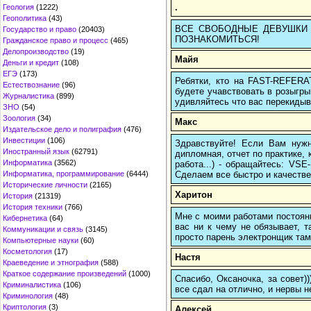
.
Геология
(1222)
Геополитика
(43)
ВСЕ СВОБОДНЫЕ ДЕВУШКИ ТВ
Государство и право
(20403)
ПОЗНАКОМИТЬСЯ!
Гражданское право и процесс
(465)
Делопроизводство
(19)
Майя
Деньги и кредит
(108)
ЕГЭ
(173)
Ребятки, кто на FAST-REFERAT
Естествознание
(96)
будете учавствовать в розыгрыш
Журналистика
(899)
удивляйтесь что вас перекидыва
ЗНО
(54)
Зоология
(34)
Макс
Издательское дело и полиграфия
(476)
Инвестиции
(106)
Здравствуйте! Если Вам нуж
Иностранный язык
(62791)
дипломная, отчет по практике,
Информатика
(3562)
работа...) - обращайтесь: VS
Сделаем все быстро и качестве
Информатика, программирование
(6444)
Исторические личности
(2165)
Харитон
История
(21319)
История техники
(766)
Мне с моими работами постоян
Кибернетика
(64)
вас ни к чему не обязывает, 
Коммуникации и связь
(3145)
просто парень электронщик там 
Компьютерные науки
(60)
Косметология
(17)
Настя
Краеведение и этнография
(588)
Краткое содержание произведений
(1000)
Спасибо, Оксаночка, за совет)
Криминалистика
(106)
все сдал на отлично, и нервы н
Криминология
(48)
Криптология
(3)
Алексей