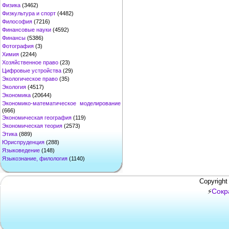
Физика
(3462)
Физкультура и спорт
(4482)
Философия
(7216)
Финансовые науки
(4592)
Финансы
(5386)
Фотография
(3)
Химия
(2244)
Хозяйственное право
(23)
Цифровые устройства
(29)
Экологическое право
(35)
Экология
(4517)
Экономика
(20644)
Экономико-математическое моделирование
(666)
Экономическая география
(119)
Экономическая теория
(2573)
Этика
(889)
Юриспруденция
(288)
Языковедение
(148)
Языкознание, филология
(1140)
Copyright
Сокр
⚡