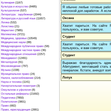
Кулинария
(1167)
Культура и искусство
(8485)
Я обычно любые готовые работ
неплохой доп.заработок. А если
Культурология
(537)
Литература : зарубежная
(2044)
Оксана
Литература и русский язык
(11657)
Логика
(532)
Хватит париться. На сайте
Логистика
(21)
пользуюсь, и вам советую.
Маркетинг
(7985)
Математика
(3721)
Студент
Медицина, здоровье
(10549)
Медицинские науки
(88)
Хватит париться. На сайте
Международное публичное право
(58)
пользуюсь, и вам советую.
Международное частное право
(36)
Международные отношения
(2257)
Студент
Менеджмент
(12491)
Металлургия
(91)
Выражаю благодарность адми
Москвоведение
(797)
Абитуриент, мечтавший стать 
генералом. Кстати, анекдот взят
Музыка
(1338)
Муниципальное право
(24)
Лопух
Налоги, налогообложение
(214)
Наука и техника
(1141)
Начертательная геометрия
(3)
Оккультизм и уфология
(8)
Остальные рефераты
(21692)
Педагогика
(7850)
Политология
(3801)
Право
(682)
Право, юриспруденция
(2881)