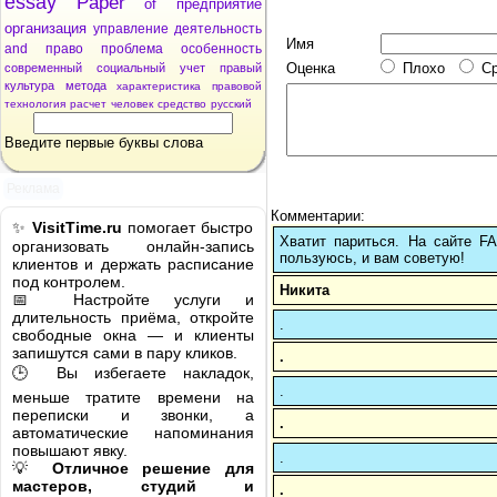
essay
Paper
of
предприятие
организация
управление
деятельность
Имя
and
право
проблема
особенность
Оценка
Плохо
С
современный
социальный
учет
правый
культура
метода
характеристика
правовой
технология
расчет
человек
средство
русский
Введите первые буквы слова
Реклама
Комментарии:
✨
VisitTime.ru
помогает быстро
Хватит париться. На сайте 
организовать онлайн-запись
пользуюсь, и вам советую!
клиентов и держать расписание
под контролем.
Никита
📅 Настройте услуги и
длительность приёма, откройте
.
свободные окна — и клиенты
запишутся сами в пару кликов.
.
🕒 Вы избегаете накладок,
.
меньше тратите времени на
переписки и звонки, а
.
автоматические напоминания
повышают явку.
.
💡
Отличное решение для
мастеров, студий и
.