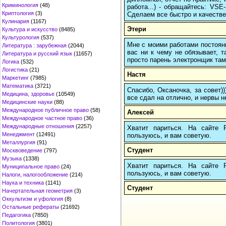
Криминология
(48)
работа...) - обращайтесь: VS
Криптология
(3)
Сделаем все быстро и качестве
Кулинария
(1167)
Этери
Культура и искусство
(8485)
Культурология
(537)
Мне с моими работами постоян
Литература : зарубежная
(2044)
вас ни к чему не обязывает, 
Литература и русский язык
(11657)
просто парень электронщик там 
Логика
(532)
Логистика
(21)
Настя
Маркетинг
(7985)
Математика
(3721)
Спасибо, Оксаночка, за совет)
Медицина, здоровье
(10549)
все сдал на отлично, и нервы н
Медицинские науки
(88)
Международное публичное право
(58)
Алексей
Международное частное право
(36)
Международные отношения
(2257)
Хватит париться. На сайте
Менеджмент
(12491)
пользуюсь, и вам советую.
Металлургия
(91)
Студент
Москвоведение
(797)
Музыка
(1338)
Хватит париться. На сайте
Муниципальное право
(24)
пользуюсь, и вам советую.
Налоги, налогообложение
(214)
Наука и техника
(1141)
Студент
Начертательная геометрия
(3)
Оккультизм и уфология
(8)
Остальные рефераты
(21692)
Педагогика
(7850)
Политология
(3801)