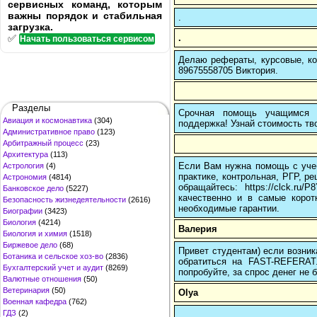
сервисных команд, которым
важны порядок и стабильная
.
загрузка.
.
✅
Начать пользоваться сервисом
Делаю рефераты, курсовые, ко
89675558705 Виктория.
Разделы
Срочная помощь учащимся в
Авиация и космонавтика
(304)
поддержка! Узнай стоимость тво
Административное право
(123)
Арбитражный процесс
(23)
Архитектура
(113)
Если Вам нужна помощь с учеб
Астрология
(4)
практике, контрольная, РГР, ре
Астрономия
(4814)
обращайтесь: https://clck.r
Банковское дело
(5227)
качественно и в самые корот
Безопасность жизнедеятельности
(2616)
необходимые гарантии.
Биографии
(3423)
Биология
(4214)
Валерия
Биология и химия
(1518)
Биржевое дело
(68)
Привет студентам) если возник
Ботаника и сельское хоз-во
(2836)
обратиться на FAST-REFERAT
Бухгалтерский учет и аудит
(8269)
попробуйте, за спрос денег не б
Валютные отношения
(50)
Ветеринария
(50)
Olya
Военная кафедра
(762)
ГДЗ
(2)
.