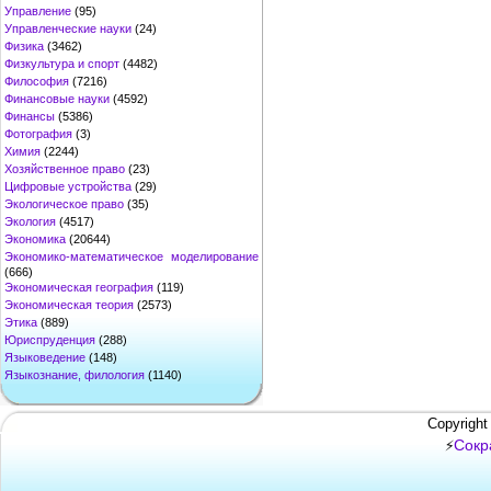
Управление
(95)
Управленческие науки
(24)
Физика
(3462)
Физкультура и спорт
(4482)
Философия
(7216)
Финансовые науки
(4592)
Финансы
(5386)
Фотография
(3)
Химия
(2244)
Хозяйственное право
(23)
Цифровые устройства
(29)
Экологическое право
(35)
Экология
(4517)
Экономика
(20644)
Экономико-математическое моделирование
(666)
Экономическая география
(119)
Экономическая теория
(2573)
Этика
(889)
Юриспруденция
(288)
Языковедение
(148)
Языкознание, филология
(1140)
Copyright
Сокр
⚡