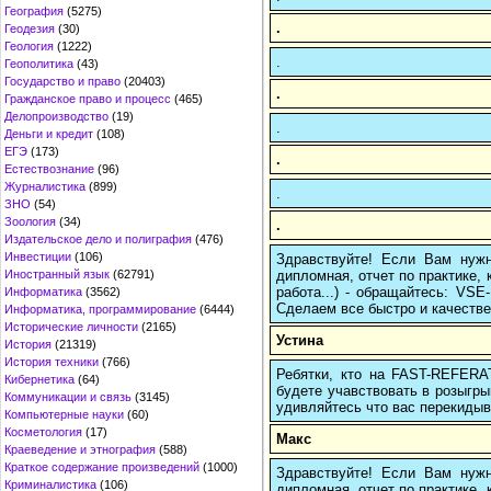
География
(5275)
.
Геодезия
(30)
Геология
(1222)
.
Геополитика
(43)
Государство и право
(20403)
.
Гражданское право и процесс
(465)
Делопроизводство
(19)
.
Деньги и кредит
(108)
ЕГЭ
(173)
.
Естествознание
(96)
Журналистика
(899)
.
ЗНО
(54)
Зоология
(34)
.
Издательское дело и полиграфия
(476)
Инвестиции
(106)
Здравствуйте! Если Вам нуж
дипломная, отчет по практике,
Иностранный язык
(62791)
работа...) - обращайтесь: VS
Информатика
(3562)
Сделаем все быстро и качестве
Информатика, программирование
(6444)
Исторические личности
(2165)
Устина
История
(21319)
История техники
(766)
Ребятки, кто на FAST-REFERAT
Кибернетика
(64)
будете учавствовать в розыгрыш
Коммуникации и связь
(3145)
удивляйтесь что вас перекидыва
Компьютерные науки
(60)
Косметология
(17)
Макс
Краеведение и этнография
(588)
Краткое содержание произведений
(1000)
Здравствуйте! Если Вам нуж
Криминалистика
(106)
дипломная, отчет по практике,