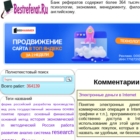
Банк рефератов содержит более 364 тыся
психологии, экономике, менеджменту, фило
английскому.
Полнотекстовый поиск
Комментарии 
Всего работ:
364139
Электронные деньги в Internet
Теги названий
Понятие электронных дене
форма
российский
разработка
производство
коммерческая операция в Inter
основа
вид
роль
государственный
экономика
графики и т.п.), программного 
понятие
процесс
основный
финансовый
собственно доступа в Int
история
экономический
основной
метод
использование для этой цели
работа
in
методический
Россия
небольших покупок, которых в 
research
система
развитие
анализ
назвать ни удобным, ни безопа