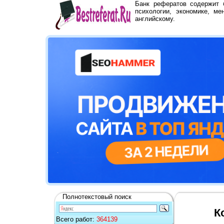
Банк рефератов содержит
психологии, экономике, ме
английскому.
Полнотекстовый поиск
К
Всего работ:
364139