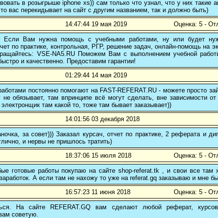
вовать в розыгрыше iphone xs)) сам только что узнал, что у них такие а
то вас перекидывает на сайт с другим названием, так и должно быть)
14:47:44 19 мая 2019
Оценка: 5 - От
! Если Вам нужна помощь с учебными работами, ну или будет нуж
чет по практике, контрольная, РГР, решение задач, онлайн-помощь на э
 обращайтесь: VSE-NA5.RU Поможем Вам с выполнением учебной работ
ыстро и качественно. Предоставим гарантии!
01:29:44 14 мая 2019
аботами постоянно помогают на FAST-REFERAT.RU - можете просто зайт
 не обязывает, там впринципе всё могут сделать, вне зависимости от
 электронщик там какой то, тоже там бывает заказывает))
14:01:56 03 декабря 2018
ночка, за совет))) Заказал курсач, отчет по практике, 2 реферата и
тлично, и нервы не пришлось тратить)
18:37:06 15 июля 2018
Оценка: 5 - От
е готовые работы покупаю на сайте shop-referat.tk , и свои все там
заработок. А если там не нахожу то уже на referat.gq заказываю и мне б
16:57:23 11 июня 2018
Оценка: 5 - От
ться. На сайте REFERAT.GQ вам сделают любой реферат, курсо
вам советую.