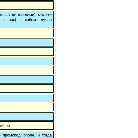
ольных до диплома), можете
 в срок) в любом случае
лично
 промокод iphone, и тогда