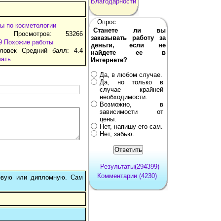
Благодарности
Опрос
ы по косметологии
Станете ли вы
т Просмотров: 53266
заказывать работу за
9
Похожие работы
деньги, если не
ловек Средний балл: 4.4
найдете ее в
чать
Интернете?
Да, в любом случае.
Да, но только в
случае крайней
необходимости.
Возможно, в
зависимости от
цены.
Нет, напишу его сам.
Нет, забью.
Результаты(294399)
Комментарии (4230)
овую или дипломную. Сам