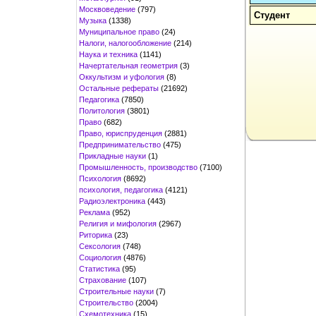
Москвоведение
(797)
Студент
Музыка
(1338)
Муниципальное право
(24)
Налоги, налогообложение
(214)
Наука и техника
(1141)
Начертательная геометрия
(3)
Оккультизм и уфология
(8)
Остальные рефераты
(21692)
Педагогика
(7850)
Политология
(3801)
Право
(682)
Право, юриспруденция
(2881)
Предпринимательство
(475)
Прикладные науки
(1)
Промышленность, производство
(7100)
Психология
(8692)
психология, педагогика
(4121)
Радиоэлектроника
(443)
Реклама
(952)
Религия и мифология
(2967)
Риторика
(23)
Сексология
(748)
Социология
(4876)
Статистика
(95)
Страхование
(107)
Строительные науки
(7)
Строительство
(2004)
Схемотехника
(15)