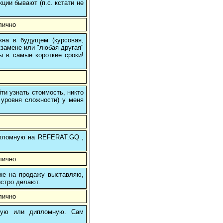
кции бывают (п.с. кстати не
лично
на в будущем (курсовая,
кзамене или "любая другая"
ы в самые короткие сроки!
и узнать стоимость, никто
 уровня сложности) у меня
 дипломную на REFERAT.GQ ,
лично
 же на продажу выставляю,
ыстро делают.
лично
вую или дипломную. Сам