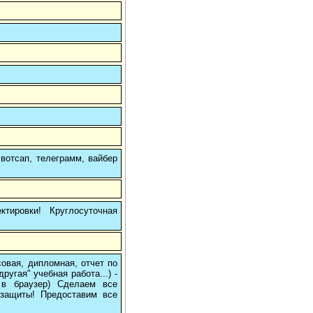
вотсап, телеграмм, вайбер
тировки! Круглосуточная
овая, дипломная, отчет по
угая" учебная работа...) -
е в браузер) Сделаем все
/защиты! Предоставим все