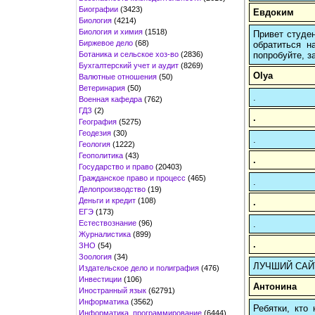
Биографии
(3423)
Евдоким
Биология
(4214)
Биология и химия
(1518)
Привет студен
Биржевое дело
(68)
обратиться н
Ботаника и сельское хоз-во
(2836)
попробуйте, з
Бухгалтерский учет и аудит
(8269)
Olya
Валютные отношения
(50)
Ветеринария
(50)
.
Военная кафедра
(762)
ГДЗ
(2)
.
География
(5275)
Геодезия
(30)
.
Геология
(1222)
Геополитика
(43)
.
Государство и право
(20403)
Гражданское право и процесс
(465)
.
Делопроизводство
(19)
Деньги и кредит
(108)
.
ЕГЭ
(173)
Естествознание
(96)
.
Журналистика
(899)
.
ЗНО
(54)
Зоология
(34)
ЛУЧШИЙ САЙТ 
Издательское дело и полиграфия
(476)
Инвестиции
(106)
Антонина
Иностранный язык
(62791)
Информатика
(3562)
Ребятки, кто
Информатика, программирование
(6444)