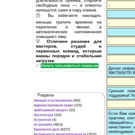
длительность приёма, откройте
.
свободные окна — и клиенты
запишутся сами в пару кликов.
.
🕒 Вы избегаете накладок,
меньше тратите времени на
.
переписки и звонки, а
автоматические напоминания
.
повышают явку.
.
💡
Отличное решение для
мастеров, студий и
.
сервисных команд, которым
важны порядок и стабильная
.
загрузка.
✅
Начать пользоваться сервисом
Делаю рефера
89675558705 В
Срочная пом
Разделы
поддержка! Уз
Авиация и космонавтика
(304)
Административное право
(123)
Арбитражный процесс
(23)
Если Вам нуж
Архитектура
(113)
практике, кон
Астрология
(4)
обращайтесь:
Астрономия
(4814)
качественно 
Банковское дело
(5227)
необходимые 
Безопасность жизнедеятельности
(2616)