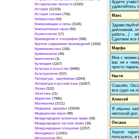
будете учавст
Исторические личности
(2165)
удивляйтесь ч
История
(21319)
История техники
(766)
Макс
Кибернетика
(64)
Коммуникации и связь
(3145)
Здравствуйте
Компьютерные науки
(60)
дипломная, от
Косметология
(17)
работа...) -
Сделаем все б
Краеведение и этнография
(588)
Краткое содержание произведений
(1000)
Марфа
Криминалистика
(106)
Криминология
(48)
Мне с моими р
Криптология
(3)
вас ни к чему
Кулинария
(1167)
просто парень
Культура и искусство
(8485)
Культурология
(537)
Настя
Литература : зарубежная
(2044)
Литература и русский язык
(11657)
Спасибо, Окса
Логика
(532)
все сдал на о
Логистика
(21)
Маркетинг
(7985)
Алексей
Математика
(3721)
Медицина, здоровье
(10549)
Я обычно любы
неплохой доп.
Медицинские науки
(88)
Международное публичное право
(58)
Оксана
Международное частное право
(36)
Международные отношения
(2257)
Хватит пари
Менеджмент
(12491)
пользуюсь, и 
Металлургия
(91)