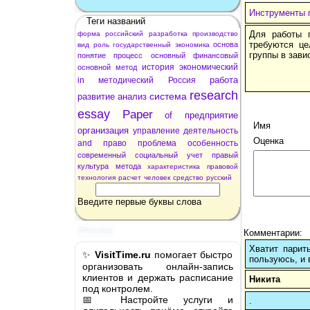
Инструменты 
Теги названий
Для работы п
форма
российский
разработка
производство
требуются це
основа
вид
роль
государственный
экономика
группы в зави
понятие
процесс
основный
финансовый
история
экономический
основной
метод
работа
in
методический
Россия
research
система
развитие
анализ
essay
Paper
of
предприятие
Имя
организация
управление
деятельность
Оценка
and
право
проблема
особенность
современный
социальный
учет
правый
культура
метода
характеристика
правовой
технология
расчет
человек
средство
русский
Введите первые буквы слова
Реклама
Комментарии:
Хватит парит
✨
VisitTime.ru
помогает быстро
пользуюсь, и 
организовать онлайн-запись
клиентов и держать расписание
Никита
под контролем.
📅 Настройте услуги и
.