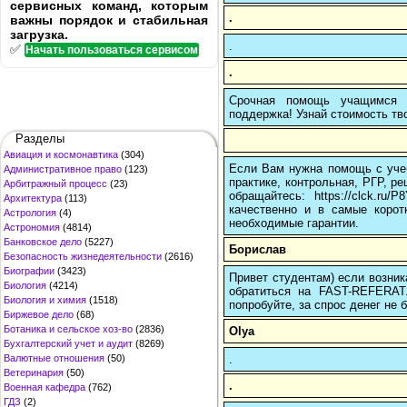
сервисных команд, которым
.
важны порядок и стабильная
загрузка.
.
✅
Начать пользоваться сервисом
.
Срочная помощь учащимся в
поддержка! Узнай стоимость тво
Разделы
Авиация и космонавтика
(304)
Если Вам нужна помощь с учеб
Административное право
(123)
практике, контрольная, РГР, ре
Арбитражный процесс
(23)
обращайтесь: https://clck.r
Архитектура
(113)
качественно и в самые корот
Астрология
(4)
необходимые гарантии.
Астрономия
(4814)
Банковское дело
(5227)
Борислав
Безопасность жизнедеятельности
(2616)
Биографии
(3423)
Привет студентам) если возник
Биология
(4214)
обратиться на FAST-REFERAT
Биология и химия
(1518)
попробуйте, за спрос денег не б
Биржевое дело
(68)
Ботаника и сельское хоз-во
(2836)
Olya
Бухгалтерский учет и аудит
(8269)
.
Валютные отношения
(50)
Ветеринария
(50)
.
Военная кафедра
(762)
ГДЗ
(2)