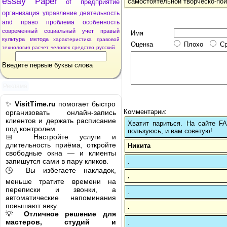
essay
Paper
самостоятельной творческо-пои
of
предприятие
организация
управление
деятельность
and
право
проблема
особенность
современный
социальный
учет
правый
Имя
культура
метода
характеристика
правовой
Оценка
Плохо
С
технология
расчет
человек
средство
русский
Введите первые буквы слова
Реклама
✨
VisitTime.ru
помогает быстро
Комментарии:
организовать онлайн-запись
клиентов и держать расписание
Хватит париться. На сайте 
под контролем.
пользуюсь, и вам советую!
📅 Настройте услуги и
длительность приёма, откройте
Никита
свободные окна — и клиенты
запишутся сами в пару кликов.
.
🕒 Вы избегаете накладок,
.
меньше тратите времени на
переписки и звонки, а
.
автоматические напоминания
повышают явку.
.
💡
Отличное решение для
мастеров, студий и
.