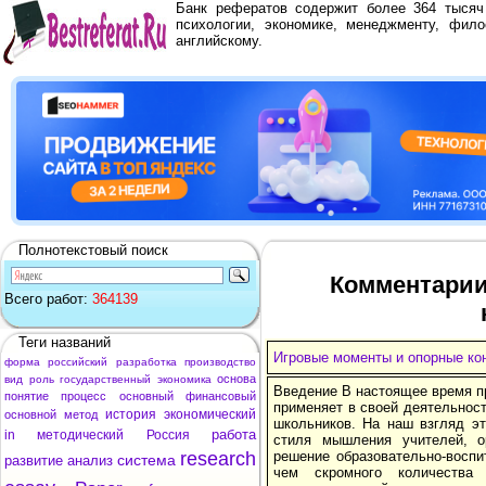
Банк рефератов содержит более 364 тыся
психологии, экономике, менеджменту, фило
английскому.
Полнотекстовый поиск
Комментарии
Всего работ:
364139
Теги названий
Игровые моменты и опорные кон
форма
российский
разработка
производство
основа
вид
роль
государственный
экономика
Введение В настоящее время п
понятие
процесс
основный
финансовый
применяет в своей деятельнос
история
экономический
основной
метод
школьников. На наш взгляд эт
работа
in
методический
Россия
стиля мышления учителей, 
research
решение образовательно-воспи
система
развитие
анализ
чем скромного количества