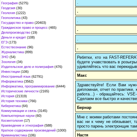
.
География
(5275)
Геодезия
(30)
.
Геология
(1222)
Геополитика
(43)
.
Государство и право
(20403)
Гражданское право и процесс
(465)
.
Делопроизводство
(19)
Деньги и кредит
(108)
.
ЕГЭ
(173)
Естествознание
(96)
.
Журналистика
(899)
Ребятки, кто на FAST-REFERAT
ЗНО
(54)
будете учавствовать в розыгрыш
Зоология
(34)
удивляйтесь что вас перекидыва
Издательское дело и полиграфия
(476)
Инвестиции
(106)
Макс
Иностранный язык
(62791)
Информатика
(3562)
Здравствуйте! Если Вам нуж
Информатика, программирование
(6444)
дипломная, отчет по практике,
Исторические личности
(2165)
работа...) - обращайтесь: VS
История
(21319)
Сделаем все быстро и качестве
История техники
(766)
Кибернетика
(64)
Бернар
Коммуникации и связь
(3145)
Компьютерные науки
(60)
Мне с моими работами постоян
Косметология
(17)
вас ни к чему не обязывает, 
Краеведение и этнография
(588)
просто парень электронщик там 
Краткое содержание произведений
(1000)
Настя
Криминалистика
(106)