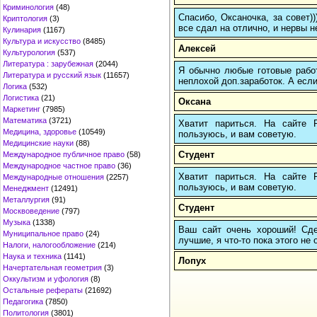
Криминология
(48)
Спасибо, Оксаночка, за совет)
Криптология
(3)
все сдал на отлично, и нервы н
Кулинария
(1167)
Культура и искусство
(8485)
Алексей
Культурология
(537)
Литература : зарубежная
(2044)
Я обычно любые готовые работ
Литература и русский язык
(11657)
неплохой доп.заработок. А если
Логика
(532)
Логистика
(21)
Оксана
Маркетинг
(7985)
Математика
(3721)
Хватит париться. На сайте
Медицина, здоровье
(10549)
пользуюсь, и вам советую.
Медицинские науки
(88)
Студент
Международное публичное право
(58)
Международное частное право
(36)
Хватит париться. На сайте
Международные отношения
(2257)
пользуюсь, и вам советую.
Менеджмент
(12491)
Металлургия
(91)
Студент
Москвоведение
(797)
Музыка
(1338)
Ваш сайт очень хороший! Сдел
Муниципальное право
(24)
лучшие, я что-то пока этого не
Налоги, налогообложение
(214)
Наука и техника
(1141)
Лопух
Начертательная геометрия
(3)
Оккультизм и уфология
(8)
Остальные рефераты
(21692)
Педагогика
(7850)
Политология
(3801)