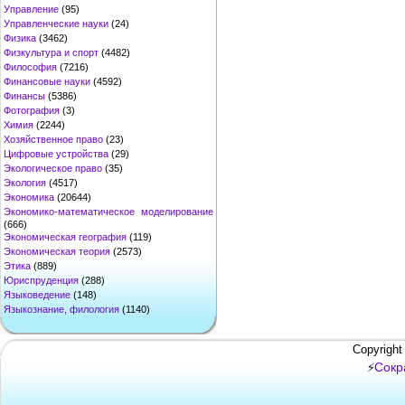
Управление
(95)
Управленческие науки
(24)
Физика
(3462)
Физкультура и спорт
(4482)
Философия
(7216)
Финансовые науки
(4592)
Финансы
(5386)
Фотография
(3)
Химия
(2244)
Хозяйственное право
(23)
Цифровые устройства
(29)
Экологическое право
(35)
Экология
(4517)
Экономика
(20644)
Экономико-математическое моделирование
(666)
Экономическая география
(119)
Экономическая теория
(2573)
Этика
(889)
Юриспруденция
(288)
Языковедение
(148)
Языкознание, филология
(1140)
Copyright
Сокр
⚡