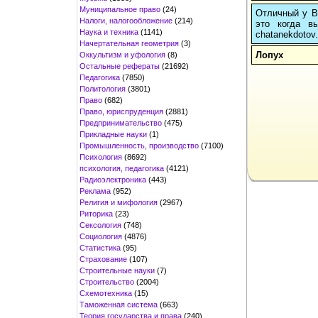
Муниципальное право
(24)
Отличный у Ва
Налоги, налогообложение
(214)
это когда в
Наука и техника
(1141)
chatanekdotov.
Начертательная геометрия
(3)
Лопух
Оккультизм и уфология
(8)
Остальные рефераты
(21692)
Педагогика
(7850)
Политология
(3801)
Право
(682)
Право, юриспруденция
(2881)
Предпринимательство
(475)
Прикладные науки
(1)
Промышленность, производство
(7100)
Психология
(8692)
психология, педагогика
(4121)
Радиоэлектроника
(443)
Реклама
(952)
Религия и мифология
(2967)
Риторика
(23)
Сексология
(748)
Социология
(4876)
Статистика
(95)
Страхование
(107)
Строительные науки
(7)
Строительство
(2004)
Схемотехника
(15)
Таможенная система
(663)
Теория государства и права
(240)