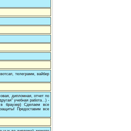
вотсап, телеграмм, вайбер
овая, дипломная, отчет по
угая" учебная работа...) -
е в браузер) Сделаем все
/защиты! Предоставим все
ольных до диплома), можете