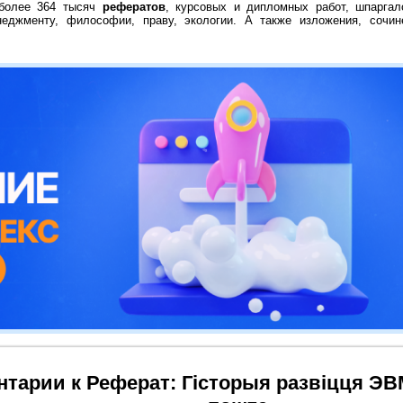
 более 364 тысяч
рефератов
, курсовых и дипломных работ, шпаргал
неджменту, философии, праву, экологии. А также изложения, сочин
тарии к Реферат: Гісторыя развіцця ЭВ