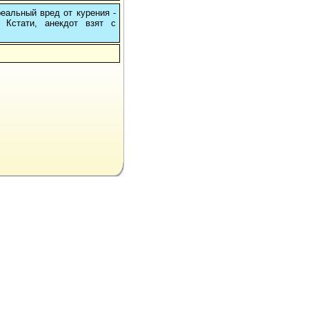
реальный вред от курения -
 Кстати, анекдот взят с