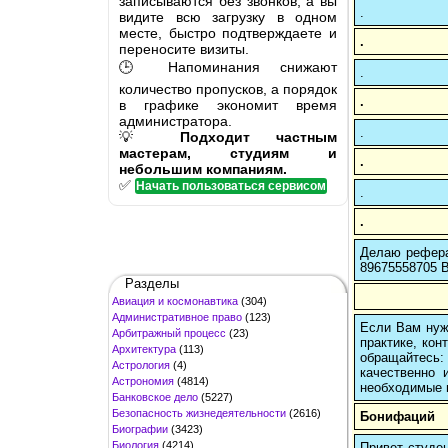
записываются без звонков, а вы
.
видите всю загрузку в одном
месте, быстро подтверждаете и
.
переносите визиты.
🕒 Напоминания снижают
.
количество пропусков, а порядок
.
в графике экономит время
администратора.
.
💡
Подходит частным
мастерам, студиям и
.
небольшим компаниям.
✅
Начать пользоваться сервисом
.
.
Делаю рефера
89675558705 В
Разделы
Авиация и космонавтика
(304)
Административное право
(123)
Если Вам нуж
Арбитражный процесс
(23)
практике, кон
Архитектура
(113)
обращайтесь:
Астрология
(4)
качественно 
Астрономия
(4814)
необходимые 
Банковское дело
(5227)
Безопасность жизнедеятельности
(2616)
Бонифаций
Биографии
(3423)
Биология
(4214)
Привет студен