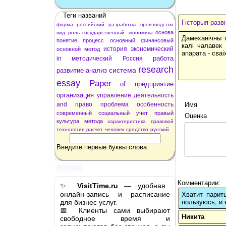
Теги названий
Гісторыя разв
форма
российский
разработка
производство
основа
вид
роль
государственный
экономика
Дамеханічны п
понятие
процесс
основный
финансовый
калі чалавек
история
экономический
основной
метод
апарата - сваі
работа
in
методический
Россия
research
система
развитие
анализ
essay
Paper
of
предприятие
организация
управление
деятельность
and
право
проблема
особенность
Имя
современный
социальный
учет
правый
Оценка
культура
метода
характеристика
правовой
технология
расчет
человек
средство
русский
Введите первые буквы слова
Реклама
Комментарии:
✨
VisitTime.ru
— удобная
онлайн-запись и расписание
Хватит парит
для бизнес услуг.
пользуюсь, и 
📅 Клиенты сами выбирают
Никита
свободное время и