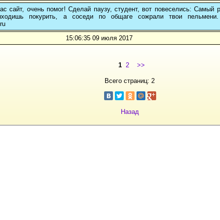
с сайт, очень помог! Сделай паузу, студент, вот повеселись: Самый 
ыходишь покурить, а соседи по общаге сожрали твои пельмени.
ru
15:06:35 09 июля 2017
1
2
>>
Всего страниц: 2
Назад