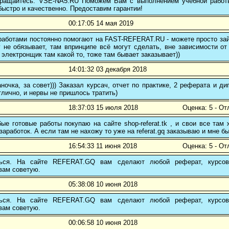
 обращайтесь: VSE-NA5.RU Поможем Вам с выполнением учебной работ
ыстро и качественно. Предоставим гарантии!
00:17:05 14 мая 2019
аботами постоянно помогают на FAST-REFERAT.RU - можете просто зайт
 не обязывает, там впринципе всё могут сделать, вне зависимости от
 электронщик там какой то, тоже там бывает заказывает))
14:01:32 03 декабря 2018
ночка, за совет))) Заказал курсач, отчет по практике, 2 реферата и
тлично, и нервы не пришлось тратить)
18:37:03 15 июля 2018
Оценка: 5 - От
е готовые работы покупаю на сайте shop-referat.tk , и свои все там
заработок. А если там не нахожу то уже на referat.gq заказываю и мне б
16:54:33 11 июня 2018
Оценка: 5 - От
ться. На сайте REFERAT.GQ вам сделают любой реферат, курсо
вам советую.
05:38:08 10 июня 2018
ться. На сайте REFERAT.GQ вам сделают любой реферат, курсо
вам советую.
00:06:58 10 июня 2018