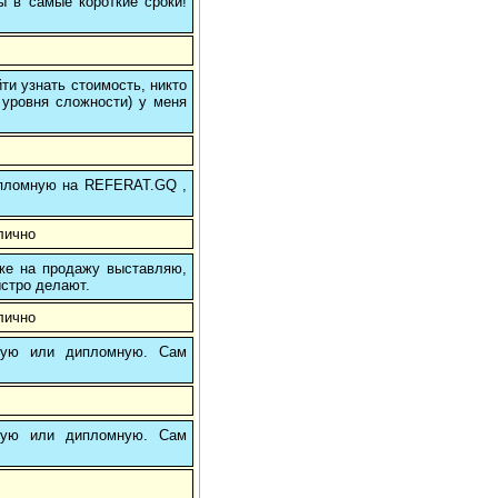
ы в самые короткие сроки!
и узнать стоимость, никто
 уровня сложности) у меня
 дипломную на REFERAT.GQ ,
лично
 же на продажу выставляю,
ыстро делают.
лично
вую или дипломную. Сам
вую или дипломную. Сам