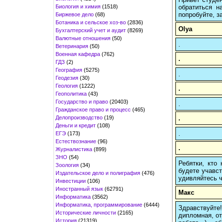
Биология и химия
(1518)
обратиться н
попробуйте, з
Биржевое дело
(68)
Ботаника и сельское хоз-во
(2836)
Olya
Бухгалтерский учет и аудит
(8269)
Валютные отношения
(50)
.
Ветеринария
(50)
Военная кафедра
(762)
.
ГДЗ
(2)
География
(5275)
.
Геодезия
(30)
Геология
(1222)
.
Геополитика
(43)
Государство и право
(20403)
.
Гражданское право и процесс
(465)
Делопроизводство
(19)
.
Деньги и кредит
(108)
.
ЕГЭ
(173)
Естествознание
(96)
.
Журналистика
(899)
ЗНО
(54)
Ребятки, кто
Зоология
(34)
будете учавст
Издательское дело и полиграфия
(476)
удивляйтесь ч
Инвестиции
(106)
Иностранный язык
(62791)
Макс
Информатика
(3562)
Информатика, программирование
(6444)
Здравствуйте
Исторические личности
(2165)
дипломная, от
История
(21319)