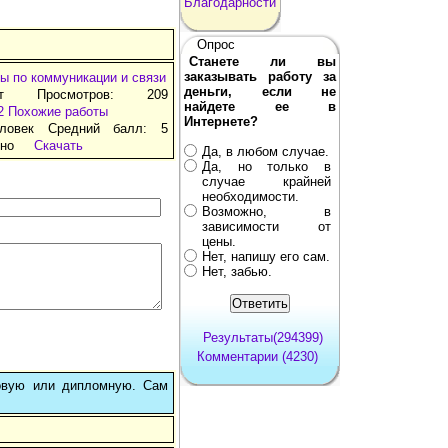
Благодарности
Опрос
Станете ли вы
заказывать работу за
ы по коммуникации и связи
деньги, если не
ат Просмотров: 209
найдете ее в
2
Похожие работы
Интернете?
ловек Средний балл: 5
тно
Скачать
Да, в любом случае.
Да, но только в
случае крайней
необходимости.
Возможно, в
зависимости от
цены.
Нет, напишу его сам.
Нет, забью.
Результаты(294399)
Комментарии (4230)
овую или дипломную. Сам