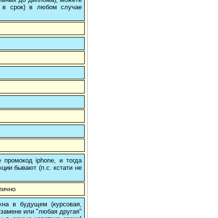
 в срок) в любом случае
 промокод iphone, и тогда
кции бывают (п.с. кстати не
лично
на в будущем (курсовая,
кзамене или "любая другая"