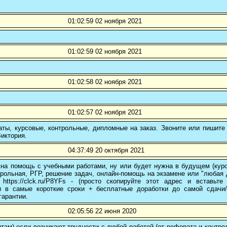
01:02:59 02 ноября 2021
01:02:59 02 ноября 2021
01:02:58 02 ноября 2021
01:02:57 02 ноября 2021
ты, курсовые, контрольные, дипломные на заказ. Звоните или пишите 
иктория.
04:37:49 20 октября 2021
на помощь с учебными работами, ну или будет нужна в будущем (курс
трольная, РГР, решение задач, онлайн-помощь на экзамене или "любая др
 https://clck.ru/P8YFs - (просто скопируйте этот адрес и вставьт
и в самые короткие сроки + бесплатные доработки до самой сдачи
гарантии.
02:05:56 22 июня 2020
там) если возникают трудности с любой работой (от реферата и контр