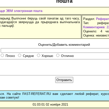
пошта
іцця ЭВМ электронная пошта
ерыяд Вылічэнні бяруць свой пачатак ад таго часу,
Раздел:
Реферат
 здагадаўся звярнуцца да прыроднага вылічальнага
Тип: рефер
х пальцаў.
Комментариев: 2
Оценило: 4 че
Оценка:
неизвес
Оценить/Добавить комментарий
Плохо
Средне
Хорошо
Отлично
ься. На сайте FAST-REFERAT.RU вам сделают любой реферат, курс
вам советую!
01:03:01 02 ноября 2021