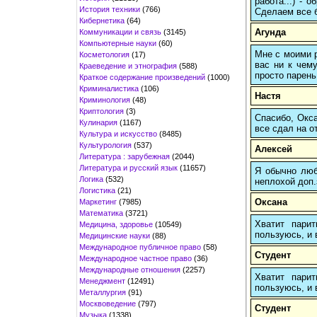
работа...) -
История техники
(766)
Сделаем все б
Кибернетика
(64)
Агунда
Коммуникации и связь
(3145)
Компьютерные науки
(60)
Мне с моими р
Косметология
(17)
вас ни к чему
Краеведение и этнография
(588)
просто парень
Краткое содержание произведений
(1000)
Криминалистика
(106)
Настя
Криминология
(48)
Криптология
(3)
Спасибо, Окса
Кулинария
(1167)
все сдал на о
Культура и искусство
(8485)
Культурология
(537)
Алексей
Литература : зарубежная
(2044)
Литература и русский язык
(11657)
Я обычно любы
Логика
(532)
неплохой доп.
Логистика
(21)
Оксана
Маркетинг
(7985)
Математика
(3721)
Хватит пари
Медицина, здоровье
(10549)
пользуюсь, и 
Медицинские науки
(88)
Международное публичное право
(58)
Студент
Международное частное право
(36)
Международные отношения
(2257)
Хватит пари
Менеджмент
(12491)
пользуюсь, и 
Металлургия
(91)
Москвоведение
(797)
Студент
Музыка
(1338)