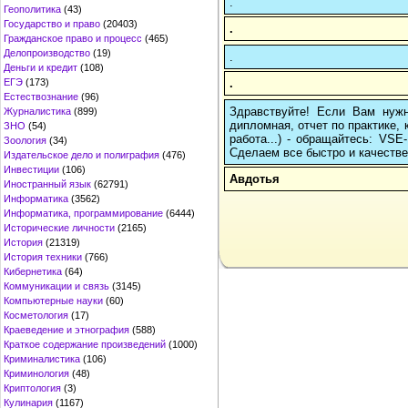
.
Геополитика
(43)
Государство и право
(20403)
.
Гражданское право и процесс
(465)
Делопроизводство
(19)
.
Деньги и кредит
(108)
.
ЕГЭ
(173)
Естествознание
(96)
Здравствуйте! Если Вам нуж
Журналистика
(899)
дипломная, отчет по практике,
ЗНО
(54)
работа...) - обращайтесь: VS
Зоология
(34)
Сделаем все быстро и качестве
Издательское дело и полиграфия
(476)
Инвестиции
(106)
Авдотья
Иностранный язык
(62791)
Информатика
(3562)
Информатика, программирование
(6444)
Исторические личности
(2165)
История
(21319)
История техники
(766)
Кибернетика
(64)
Коммуникации и связь
(3145)
Компьютерные науки
(60)
Косметология
(17)
Краеведение и этнография
(588)
Краткое содержание произведений
(1000)
Криминалистика
(106)
Криминология
(48)
Криптология
(3)
Кулинария
(1167)