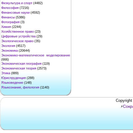
Физкультура и спорт
(4482)
Философия
(7216)
Финансовые науки
(4592)
Финансы
(5386)
Фотография
(3)
Химия
(2244)
Хозяйственное право
(23)
Цифровые устройства
(29)
Экологическое право
(35)
Экология
(4517)
Экономика
(20644)
Экономико-математическое моделирование
(666)
Экономическая география
(119)
Экономическая теория
(2573)
Этика
(889)
Юриспруденция
(288)
Языковедение
(148)
Языкознание, филология
(1140)
Copyright
Сокр
⚡