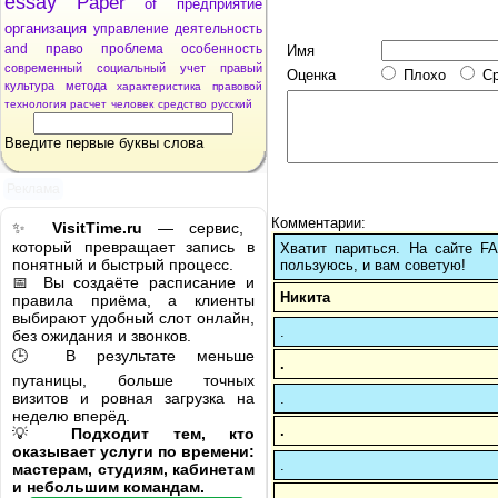
essay
Paper
of
предприятие
организация
управление
деятельность
and
право
проблема
особенность
Имя
современный
социальный
учет
правый
Оценка
Плохо
С
культура
метода
характеристика
правовой
технология
расчет
человек
средство
русский
Введите первые буквы слова
Реклама
Комментарии:
✨
VisitTime.ru
— сервис,
который превращает запись в
Хватит париться. На сайте 
понятный и быстрый процесс.
пользуюсь, и вам советую!
📅 Вы создаёте расписание и
Никита
правила приёма, а клиенты
выбирают удобный слот онлайн,
.
без ожидания и звонков.
🕒 В результате меньше
.
путаницы, больше точных
визитов и ровная загрузка на
.
неделю вперёд.
.
💡
Подходит тем, кто
оказывает услуги по времени:
.
мастерам, студиям, кабинетам
и небольшим командам.
.