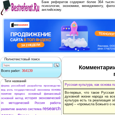
Банк рефератов содержит более 364 тыся
психологии, экономике, менеджменту, фило
английскому.
Полнотекстовый поиск
Комментарии 
Всего работ:
364139
Теги названий
Русская культура, как основа п
форма
российский
разработка
производство
основа
вид
роль
государственный
экономика
Во-первых, что такое Русская
понятие
процесс
основный
финансовый
духовной жизни народа на все
история
экономический
основной
метод
культура есть та реализация э
работа
in
методический
Россия
идеи) – «промысла Божьего о н
research
система
развитие
анализ