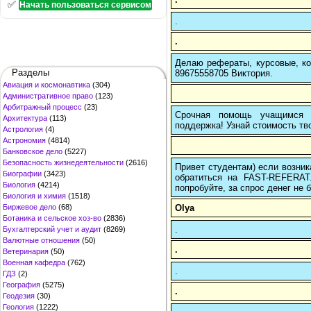
✅
Начать пользоваться сервисом
.
.
Делаю рефераты, курсовые, ко
Разделы
89675558705 Виктория.
Авиация и космонавтика
(304)
Административное право
(123)
Арбитражный процесс
(23)
Срочная помощь учащимся в
Архитектура
(113)
поддержка! Узнай стоимость тво
Астрология
(4)
Астрономия
(4814)
Банковское дело
(5227)
Безопасность жизнедеятельности
(2616)
Привет студентам) если возник
Биографии
(3423)
обратиться на FAST-REFERAT
Биология
(4214)
попробуйте, за спрос денег не б
Биология и химия
(1518)
Olya
Биржевое дело
(68)
Ботаника и сельское хоз-во
(2836)
.
Бухгалтерский учет и аудит
(8269)
Валютные отношения
(50)
.
Ветеринария
(50)
Военная кафедра
(762)
.
ГДЗ
(2)
География
(5275)
.
Геодезия
(30)
Геология
(1222)