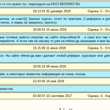
и то что нужно тут, переходите на FAST-REFERAT.RU
19:13:01 02 декабря 2018
Оценка: 5 - От
ночка, за совет))) Заказал курсач, отчет по практике, 2 реферата и
тлично, и нервы не пришлось тратить)
18:09:51 15 июля 2018
Оценка: 5 - От
е готовые работы покупаю на сайте shop-referat.tk , и свои все там
заработок. А если там не нахожу то уже на referat.gq заказываю и мне б
15:15:09 11 июня 2018
Оценка: 5 - От
ся. На сайте referat.gq вам сделают любой реферат, курсовую или ди
19:55:16 09 июня 2018
бо, в некоторых моментах информация не очень точная.
22:43:45 16 мая 2018
жикистан
03:40:07 10 сентября 2017
Оценка: 4 - Х
1
2
>>