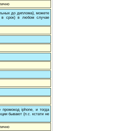
лично
ольных до диплома), можете
 в срок) в любом случае
 промокод iphone, и тогда
кции бывают (п.с. кстати не
лично