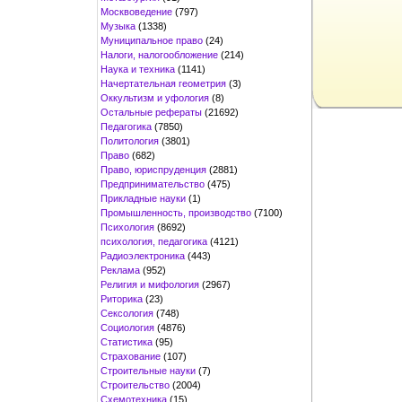
Москвоведение
(797)
Музыка
(1338)
Муниципальное право
(24)
Налоги, налогообложение
(214)
Наука и техника
(1141)
Начертательная геометрия
(3)
Оккультизм и уфология
(8)
Остальные рефераты
(21692)
Педагогика
(7850)
Политология
(3801)
Право
(682)
Право, юриспруденция
(2881)
Предпринимательство
(475)
Прикладные науки
(1)
Промышленность, производство
(7100)
Психология
(8692)
психология, педагогика
(4121)
Радиоэлектроника
(443)
Реклама
(952)
Религия и мифология
(2967)
Риторика
(23)
Сексология
(748)
Социология
(4876)
Статистика
(95)
Страхование
(107)
Строительные науки
(7)
Строительство
(2004)
Схемотехника
(15)