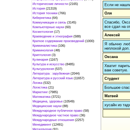
Исторические личности
(2165)
Если не нашл
История
(21319)
Оля
История техники
(766)
Кибернетика
(64)
Спасибо, Окса
Коммуникации и связь
(3145)
все сдал на о
Компьютерные науки
(60)
Косметология
(17)
Алексей
Краеведение и этнография
(588)
Краткое содержание произведений
(1000)
Я обычно любы
Криминалистика
(106)
неплохой доп.
Криминология
(48)
Криптология
(3)
Оксана
Кулинария
(1167)
Культура и искусство
(8485)
Хватит парить
Культурология
(537)
вам советую.
Литература : зарубежная
(2044)
Литература и русский язык
(11657)
Студент
Логика
(532)
Большое спаси
Логистика
(21)
Маркетинг
(7985)
Матвей
Математика
(3721)
Медицина, здоровье
(10549)
хусайн из тад
Медицинские науки
(88)
Международное публичное право
(58)
Международное частное право
(36)
Международные отношения
(2257)
Менеджмент
(12491)
Металлургия
(91)