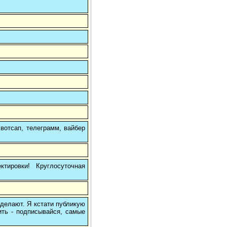
вотсап, телеграмм, вайбер
тировки! Круглосуточная
 делают. Я кстати публикую
ить - подписывайся, самые