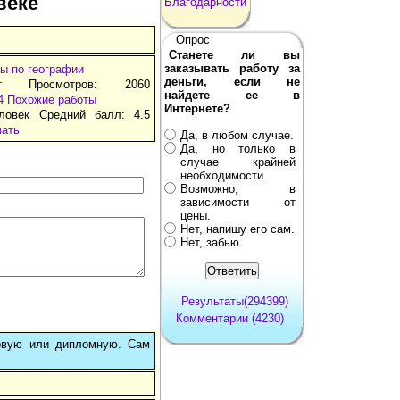
веке
Благодарности
Опрос
Станете ли вы
заказывать работу за
ы по географии
деньги, если не
т Просмотров: 2060
найдете ее в
4
Похожие работы
Интернете?
ловек Средний балл: 4.5
чать
Да, в любом случае.
Да, но только в
случае крайней
необходимости.
Возможно, в
зависимости от
цены.
Нет, напишу его сам.
Нет, забью.
Результаты(294399)
Комментарии (4230)
овую или дипломную. Сам