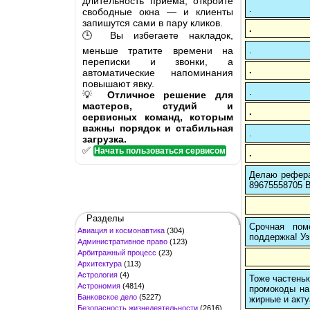
длительность приёма, откройте
.
свободные окна — и клиенты
запишутся сами в пару кликов.
.
🕒 Вы избегаете накладок,
меньше тратите времени на
.
переписки и звонки, а
.
автоматические напоминания
повышают явку.
.
💡
Отличное решение для
мастеров, студий и
.
сервисных команд, которым
важны порядок и стабильная
.
загрузка.
✅
Начать пользоваться сервисом
.
Делаю рефера
89675558705 В
Разделы
Срочная пом
Авиация и космонавтика
(304)
поддержка! Уз
Административное право
(123)
Арбитражный процесс
(23)
Архитектура
(113)
Астрология
(4)
Тоже частеньк
Астрономия
(4814)
промокоды на
Банковское дело
(5227)
жирные и акту
Безопасность жизнедеятельности
(2616)