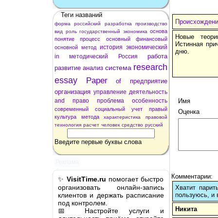
Теги названий
Происхождение
форма
российский
разработка
производство
основа
вид
роль
государственный
экономика
Новые теори
понятие
процесс
основный
финансовый
Истинная при
история
экономический
основной
метод
дню.
работа
in
методический
Россия
research
система
развитие
анализ
essay
Paper
of
предприятие
организация
управление
деятельность
and
право
проблема
особенность
Имя
современный
социальный
учет
правый
Оценка
культура
метода
характеристика
правовой
технология
расчет
человек
средство
русский
Введите первые буквы слова
Реклама
Комментарии:
✨
VisitTime.ru
помогает быстро
организовать онлайн-запись
Хватит парит
клиентов и держать расписание
пользуюсь, и 
под контролем.
Никита
📅 Настройте услуги и