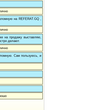
лично
 дипломную на REFERAT.GQ ,
лично
 же на продажу выставляю,
ыстро делают.
лично
пломную. Сам пользуюсь, и
орошо