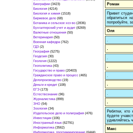
Роман
Биографии
(3423)
Биология
(4214)
Привет студен
Биология и химия
(1518)
обратиться н
Биржевое дело
(68)
попробуйте, з
Ботаника и сельское хоз-во
(2836)
Бухгалтерский учет и аудит
(8269)
Оля
Валютные отношения
(50)
Ветеринария
(50)
.
Военная кафедра
(762)
ГДЗ
(2)
.
География
(5275)
Геодезия
(30)
.
Геология
(1222)
Геополитика
(43)
.
Государство и право
(20403)
Гражданское право и процесс
(465)
.
Делопроизводство
(19)
.
Деньги и кредит
(108)
ЕГЭ
(173)
.
Естествознание
(96)
Журналистика
(899)
.
ЗНО
(54)
Зоология
(34)
Ребятки, кто
Издательское дело и полиграфия
(476)
будете учавст
Инвестиции
(106)
удивляйтесь ч
Иностранный язык
(62791)
Информатика
(3562)
Макс
Информатика, программирование
(6444)