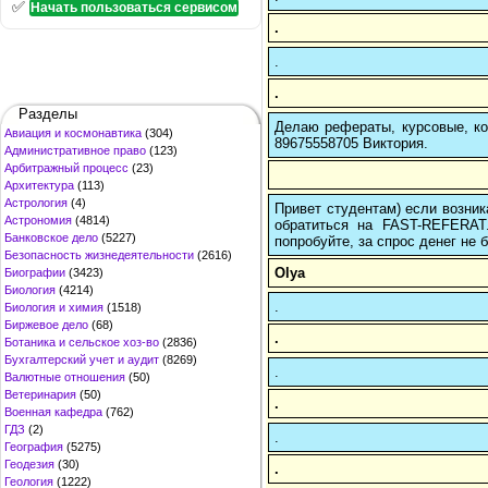
✅
Начать пользоваться сервисом
.
.
.
Разделы
Делаю рефераты, курсовые, ко
Авиация и космонавтика
(304)
89675558705 Виктория.
Административное право
(123)
Арбитражный процесс
(23)
Архитектура
(113)
Астрология
(4)
Привет студентам) если возник
Астрономия
(4814)
обратиться на FAST-REFERAT
Банковское дело
(5227)
попробуйте, за спрос денег не б
Безопасность жизнедеятельности
(2616)
Olya
Биографии
(3423)
Биология
(4214)
.
Биология и химия
(1518)
Биржевое дело
(68)
.
Ботаника и сельское хоз-во
(2836)
Бухгалтерский учет и аудит
(8269)
.
Валютные отношения
(50)
Ветеринария
(50)
.
Военная кафедра
(762)
ГДЗ
(2)
.
География
(5275)
Геодезия
(30)
.
Геология
(1222)