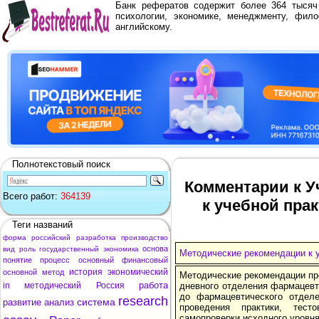
Банк рефератов содержит более 364 тыся
психологии, экономике, менеджменту, фило
английскому.
Полнотекстовый поиск
Комментарии к У
Всего работ:
364139
к учебной пра
Теги названий
форма
российский
разработка
производство
основа
вид
роль
государственный
экономика
Методические рекомендации к 
понятие
процесс
основный
финансовый
история
экономический
основной
метод
Методические рекомендации пр
работа
in
методический
Россия
дневного отделения фармацевти
до фармацевтического отдел
research
система
развитие
анализ
проведения практики, тес
самопроверки исходного уровня