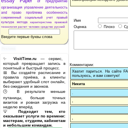
essay
Paper
of
предприятие
организация
управление
деятельность
and
право
проблема
особенность
современный
социальный
учет
правый
Имя
культура
метода
характеристика
правовой
Оценка
Плохо
С
технология
расчет
человек
средство
русский
Введите первые буквы слова
Реклама
✨
VisitTime.ru
— сервис,
который превращает запись в
Комментарии:
понятный и быстрый процесс.
Хватит париться. На сайте 
📅 Вы создаёте расписание и
пользуюсь, и вам советую!
правила приёма, а клиенты
выбирают удобный слот онлайн,
Никита
без ожидания и звонков.
🕒 В результате меньше
.
путаницы, больше точных
.
визитов и ровная загрузка на
неделю вперёд.
.
💡
Подходит тем, кто
оказывает услуги по времени:
.
мастерам, студиям, кабинетам
и небольшим командам.
.