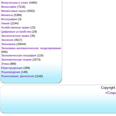
Физкультура и спорт
(4482)
Философия
(7216)
Финансовые науки
(4592)
Финансы
(5386)
Фотография
(3)
Химия
(2244)
Хозяйственное право
(23)
Цифровые устройства
(29)
Экологическое право
(35)
Экология
(4517)
Экономика
(20644)
Экономико-математическое моделирование
(666)
Экономическая география
(119)
Экономическая теория
(2573)
Этика
(889)
Юриспруденция
(288)
Языковедение
(148)
Языкознание, филология
(1140)
Copyright
Сокр
⚡