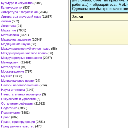
дипломная, отчет по практике,
Культура и искусство
(8485)
работа...) - обращайтесь: VS
Культурология
(537)
Сделаем все быстро и качестве
Литература : зарубежная
(2044)
Зенон
Литература и русский язык
(11657)
Логика
(532)
Логистика
(21)
Маркетинг
(7985)
Математика
(3721)
Медицина, здоровье
(10549)
Медицинские науки
(88)
Международное публичное право
(58)
Международное частное право
(36)
Международные отношения
(2257)
Менеджмент
(12491)
Металлургия
(91)
Москвоведение
(797)
Музыка
(1338)
Муниципальное право
(24)
Налоги, налогообложение
(214)
Наука и техника
(1141)
Начертательная геометрия
(3)
Оккультизм и уфология
(8)
Остальные рефераты
(21692)
Педагогика
(7850)
Политология
(3801)
Право
(682)
Право, юриспруденция
(2881)
Предпринимательство
(475)