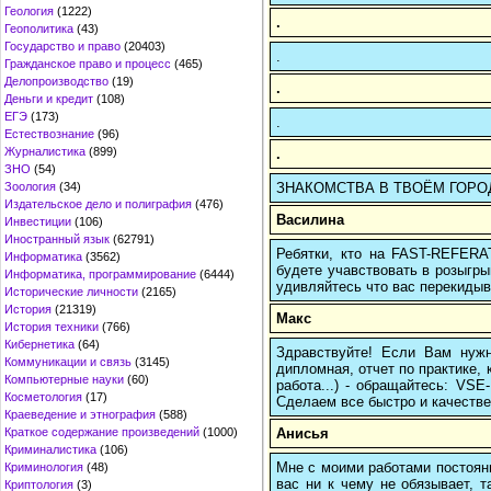
Геология
(1222)
.
Геополитика
(43)
Государство и право
(20403)
.
Гражданское право и процесс
(465)
Делопроизводство
(19)
.
Деньги и кредит
(108)
ЕГЭ
(173)
.
Естествознание
(96)
Журналистика
(899)
.
ЗНО
(54)
ЗНАКОМСТВА В ТВОЁМ ГОРОДЕ: h
Зоология
(34)
Издательское дело и полиграфия
(476)
Василина
Инвестиции
(106)
Иностранный язык
(62791)
Ребятки, кто на FAST-REFERAT
Информатика
(3562)
будете учавствовать в розыгрыш
Информатика, программирование
(6444)
удивляйтесь что вас перекидыва
Исторические личности
(2165)
История
(21319)
Макс
История техники
(766)
Кибернетика
(64)
Здравствуйте! Если Вам нуж
Коммуникации и связь
(3145)
дипломная, отчет по практике,
Компьютерные науки
(60)
работа...) - обращайтесь: VS
Косметология
(17)
Сделаем все быстро и качестве
Краеведение и этнография
(588)
Анисья
Краткое содержание произведений
(1000)
Криминалистика
(106)
Мне с моими работами постоян
Криминология
(48)
вас ни к чему не обязывает, 
Криптология
(3)