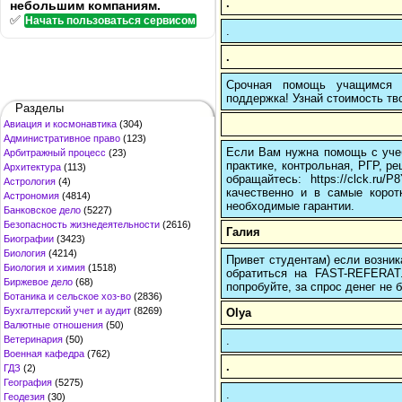
.
небольшим компаниям.
✅
Начать пользоваться сервисом
.
.
Срочная помощь учащимся в
поддержка! Узнай стоимость тво
Разделы
Авиация и космонавтика
(304)
Административное право
(123)
Если Вам нужна помощь с учеб
Арбитражный процесс
(23)
практике, контрольная, РГР, ре
Архитектура
(113)
обращайтесь: https://clck.r
Астрология
(4)
качественно и в самые корот
Астрономия
(4814)
необходимые гарантии.
Банковское дело
(5227)
Безопасность жизнедеятельности
(2616)
Галия
Биографии
(3423)
Биология
(4214)
Привет студентам) если возник
Биология и химия
(1518)
обратиться на FAST-REFERAT
Биржевое дело
(68)
попробуйте, за спрос денег не б
Ботаника и сельское хоз-во
(2836)
Бухгалтерский учет и аудит
(8269)
Olya
Валютные отношения
(50)
.
Ветеринария
(50)
Военная кафедра
(762)
.
ГДЗ
(2)
География
(5275)
.
Геодезия
(30)