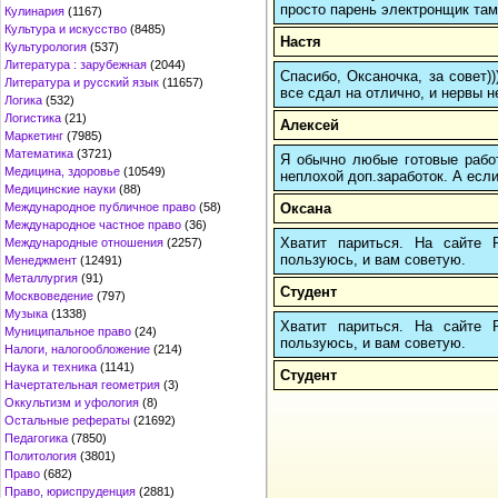
просто парень электронщик там 
Кулинария
(1167)
Культура и искусство
(8485)
Настя
Культурология
(537)
Литература : зарубежная
(2044)
Спасибо, Оксаночка, за совет)
Литература и русский язык
(11657)
все сдал на отлично, и нервы н
Логика
(532)
Логистика
(21)
Алексей
Маркетинг
(7985)
Математика
(3721)
Я обычно любые готовые работ
Медицина, здоровье
(10549)
неплохой доп.заработок. А если
Медицинские науки
(88)
Оксана
Международное публичное право
(58)
Международное частное право
(36)
Хватит париться. На сайте
Международные отношения
(2257)
пользуюсь, и вам советую.
Менеджмент
(12491)
Металлургия
(91)
Студент
Москвоведение
(797)
Музыка
(1338)
Хватит париться. На сайте
Муниципальное право
(24)
пользуюсь, и вам советую.
Налоги, налогообложение
(214)
Наука и техника
(1141)
Студент
Начертательная геометрия
(3)
Оккультизм и уфология
(8)
Остальные рефераты
(21692)
Педагогика
(7850)
Политология
(3801)
Право
(682)
Право, юриспруденция
(2881)