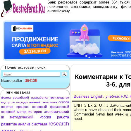
Банк рефератов содержит более 364 тыся
психологии, экономике, менеджменту, фило
английскому.
Полнотекстовый поиск
Комментарии к Топ
Всего работ:
364139
3-6, дл
Теги названий
Business English, учебник F.W.
форма
российский
разработка
производство
основа
вид
роль
государственный
экономика
UNIT 3 Ex 2: U r J.duPont…writ
понятие
процесс
основный
финансовый
where u have obtained their nam
история
экономический
основной
метод
Commercial News last week & w
работа
in
методический
Россия
need.
research
система
развитие
анализ