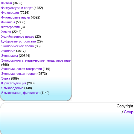
Физика
(3462)
Физкультура и спорт
(4482)
Философия
(7216)
Финансовые науки
(4592)
Финансы
(5386)
Фотография
(3)
Химия
(2244)
Хозяйственное право
(23)
Цифровые устройства
(29)
Экологическое право
(35)
Экология
(4517)
Экономика
(20644)
Экономико-математическое моделирование
(666)
Экономическая география
(119)
Экономическая теория
(2573)
Этика
(889)
Юриспруденция
(288)
Языковедение
(148)
Языкознание, филология
(1140)
Copyright
Сокр
⚡