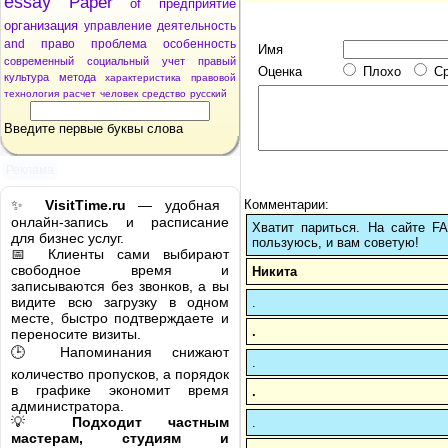
essay
Paper
of
предприятие
организация
управление
деятельность
and
право
проблема
особенность
Имя
современный
социальный
учет
правый
Оценка
Плохо
С
культура
метода
характеристика
правовой
технология
расчет
человек
средство
русский
Введите первые буквы слова
Реклама
Комментарии:
✨
VisitTime.ru
— удобная
онлайн-запись и расписание
Хватит париться. На сайте 
для бизнес услуг.
пользуюсь, и вам советую!
📅 Клиенты сами выбирают
свободное время и
Никита
записываются без звонков, а вы
видите всю загрузку в одном
.
месте, быстро подтверждаете и
.
переносите визиты.
🕒 Напоминания снижают
.
количество пропусков, а порядок
в графике экономит время
.
администратора.
💡
Подходит частным
.
мастерам, студиям и