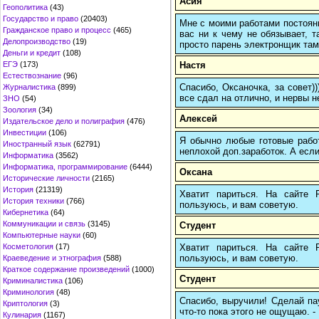
Асия
Геополитика
(43)
Государство и право
(20403)
Мне с моими работами постоян
Гражданское право и процесс
(465)
вас ни к чему не обязывает, 
Делопроизводство
(19)
просто парень электронщик там 
Деньги и кредит
(108)
Настя
ЕГЭ
(173)
Естествознание
(96)
Спасибо, Оксаночка, за совет)
Журналистика
(899)
все сдал на отлично, и нервы н
ЗНО
(54)
Зоология
(34)
Алексей
Издательское дело и полиграфия
(476)
Инвестиции
(106)
Я обычно любые готовые работ
Иностранный язык
(62791)
неплохой доп.заработок. А если
Информатика
(3562)
Информатика, программирование
(6444)
Оксана
Исторические личности
(2165)
История
(21319)
Хватит париться. На сайте
История техники
(766)
пользуюсь, и вам советую.
Кибернетика
(64)
Коммуникации и связь
(3145)
Студент
Компьютерные науки
(60)
Хватит париться. На сайте
Косметология
(17)
пользуюсь, и вам советую.
Краеведение и этнография
(588)
Краткое содержание произведений
(1000)
Студент
Криминалистика
(106)
Криминология
(48)
Спасибо, выручили! Сделай пау
Криптология
(3)
что-то пока этого не ощущаю. -
Кулинария
(1167)