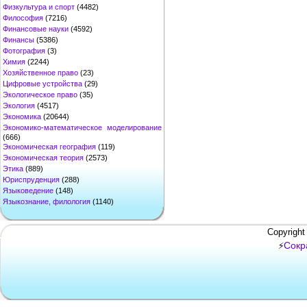
Физкультура и спорт
(4482)
Философия
(7216)
Финансовые науки
(4592)
Финансы
(5386)
Фотография
(3)
Химия
(2244)
Хозяйственное право
(23)
Цифровые устройства
(29)
Экологическое право
(35)
Экология
(4517)
Экономика
(20644)
Экономико-математическое моделирование
(666)
Экономическая география
(119)
Экономическая теория
(2573)
Этика
(889)
Юриспруденция
(288)
Языковедение
(148)
Языкознание, филология
(1140)
Copyright
Сокр
⚡