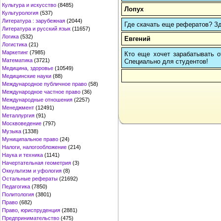
Культура и искусство
(8485)
Лопух
Культурология
(537)
Литература : зарубежная
(2044)
Где скачать еще рефератов? Зде
Литература и русский язык
(11657)
Логика
(532)
Евгений
Логистика
(21)
Маркетинг
(7985)
Кто еще хочет зарабатывать от
Математика
(3721)
Cпециально для студентов!
Медицина, здоровье
(10549)
Медицинские науки
(88)
Международное публичное право
(58)
Международное частное право
(36)
Международные отношения
(2257)
Менеджмент
(12491)
Металлургия
(91)
Москвоведение
(797)
Музыка
(1338)
Муниципальное право
(24)
Налоги, налогообложение
(214)
Наука и техника
(1141)
Начертательная геометрия
(3)
Оккультизм и уфология
(8)
Остальные рефераты
(21692)
Педагогика
(7850)
Политология
(3801)
Право
(682)
Право, юриспруденция
(2881)
Предпринимательство
(475)