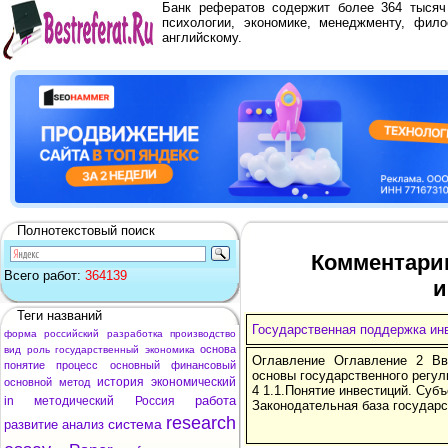
Банк рефератов содержит более 364 тыся
психологии, экономике, менеджменту, фило
английскому.
Полнотекстовый поиск
Комментарии
Всего работ:
364139
и
Теги названий
Государственная поддержка ин
форма
российский
разработка
производство
основа
вид
роль
государственный
экономика
Оглавление Оглавление 2 Вв
понятие
процесс
основный
финансовый
основы государственного регул
история
экономический
основной
метод
4 1.1.Понятие инвестиций. Суб
работа
in
методический
Россия
Законодательная база государс
research
система
развитие
анализ