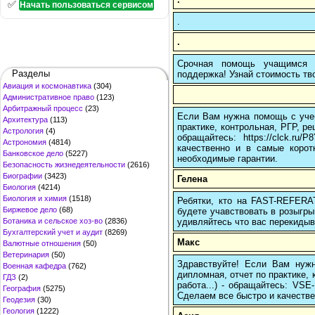
✅
Начать пользоваться сервисом
.
.
Срочная помощь учащимся в
Разделы
поддержка! Узнай стоимость тво
Авиация и космонавтика
(304)
Административное право
(123)
Арбитражный процесс
(23)
Если Вам нужна помощь с учеб
Архитектура
(113)
практике, контрольная, РГР, ре
Астрология
(4)
обращайтесь: https://clck.r
Астрономия
(4814)
качественно и в самые корот
Банковское дело
(5227)
необходимые гарантии.
Безопасность жизнедеятельности
(2616)
Биографии
(3423)
Гелена
Биология
(4214)
Биология и химия
(1518)
Ребятки, кто на FAST-REFERAT
Биржевое дело
(68)
будете учавствовать в розыгрыш
удивляйтесь что вас перекидыва
Ботаника и сельское хоз-во
(2836)
Бухгалтерский учет и аудит
(8269)
Макс
Валютные отношения
(50)
Ветеринария
(50)
Здравствуйте! Если Вам нуж
Военная кафедра
(762)
дипломная, отчет по практике,
ГДЗ
(2)
работа...) - обращайтесь: VS
География
(5275)
Сделаем все быстро и качестве
Геодезия
(30)
Геология
(1222)