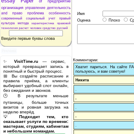
essay
Paper
of
предприятие
организация
управление
деятельность
and
право
проблема
особенность
Имя
современный
социальный
учет
правый
Оценка
Плохо
С
культура
метода
характеристика
правовой
технология
расчет
человек
средство
русский
Введите первые буквы слова
Реклама
Комментарии:
✨
VisitTime.ru
— сервис,
который превращает запись в
Хватит париться. На сайте 
понятный и быстрый процесс.
пользуюсь, и вам советую!
📅 Вы создаёте расписание и
Никита
правила приёма, а клиенты
выбирают удобный слот онлайн,
.
без ожидания и звонков.
🕒 В результате меньше
.
путаницы, больше точных
визитов и ровная загрузка на
.
неделю вперёд.
.
💡
Подходит тем, кто
оказывает услуги по времени:
.
мастерам, студиям, кабинетам
и небольшим командам.
.