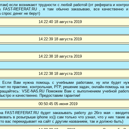
там) если возникают трудности с любой работой (от реферата и контр
а FAST-REFERAT.RU , я там обычно заказываю, все качественно и
а спрос денег не берут)
14:22:40 18 августа 2019
14:22:39 18 августа 2019
14:22:38 18 августа 2019
14:22:38 18 августа 2019
! Если Вам нужна помощь с учебными работами, ну или будет нуж
чет по практике, контрольная, РГР, решение задач, онлайн-помощь на э
 обращайтесь: VSE-NA5.RU Поможем Вам с выполнением учебной работ
ыстро и качественно. Предоставим гарантии!
00:50:45 05 июня 2019
 на FAST-REFERAT.RU будет заказывать работу до 26го мая - вводите
вовать в розыгрыше iphone xs)) сам только что узнал, что у них такие а
то вас перекидывает на сайт с другим названием, так и должно быть)