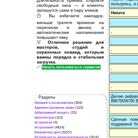
длительность приёма, откройте
пользуюсь, и 
свободные окна — и клиенты
запишутся сами в пару кликов.
Никита
🕒 Вы избегаете накладок,
меньше тратите времени на
.
переписки и звонки, а
.
автоматические напоминания
повышают явку.
.
💡
Отличное решение для
мастеров, студий и
.
сервисных команд, которым
важны порядок и стабильная
.
загрузка.
✅
Начать пользоваться сервисом
.
.
.
Делаю рефера
Разделы
89675558705 В
Авиация и космонавтика
(304)
Административное право
(123)
Арбитражный процесс
(23)
Архитектура
(113)
Срочная пом
Астрология
(4)
поддержка! Уз
Астрономия
(4814)
Банковское дело
(5227)
Безопасность жизнедеятельности
(2616)