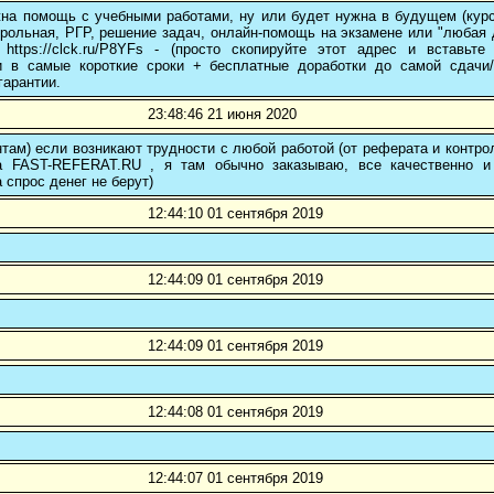
на помощь с учебными работами, ну или будет нужна в будущем (курс
трольная, РГР, решение задач, онлайн-помощь на экзамене или "любая др
 https://clck.ru/P8YFs - (просто скопируйте этот адрес и вставьт
и в самые короткие сроки + бесплатные доработки до самой сдачи
гарантии.
23:48:46 21 июня 2020
там) если возникают трудности с любой работой (от реферата и контр
а FAST-REFERAT.RU , я там обычно заказываю, все качественно и
а спрос денег не берут)
12:44:10 01 сентября 2019
12:44:09 01 сентября 2019
12:44:09 01 сентября 2019
12:44:08 01 сентября 2019
12:44:07 01 сентября 2019