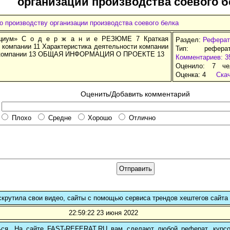
организации производства соевого б
о производству организации производства соевого белка
циум» С о д е р ж а н и е РЕЗЮМЕ 7 Краткая
Раздел:
Реферат
 компании 11 Характеристика деятельности компании
Тип: рефера
а компании 13 ОБЩАЯ ИНФОРМАЦИЯ О ПРОЕКТЕ 13
Комментариев: 3
Оценило: 7 че
Оценка:
4
Ска
Оценить/Добавить комментарий
Плохо
Средне
Хорошо
Отлично
Раскрутила свои видео, сайты с помощью сервиса трендов хештегов сайта t
22:59:22 23 июня 2022
ься. На сайте FAST-REFERAT.RU вам сделают любой реферат, курс