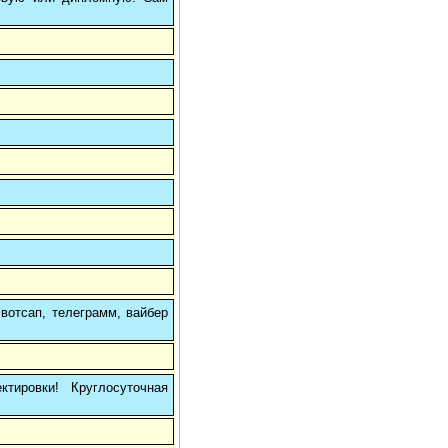
вотсап, телеграмм, вайбер
тировки! Круглосуточная