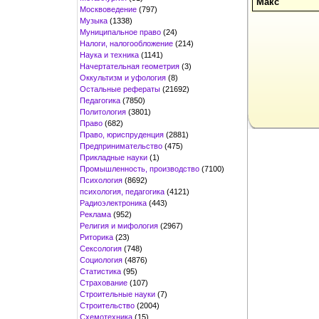
Макс
Москвоведение
(797)
Музыка
(1338)
Муниципальное право
(24)
Налоги, налогообложение
(214)
Наука и техника
(1141)
Начертательная геометрия
(3)
Оккультизм и уфология
(8)
Остальные рефераты
(21692)
Педагогика
(7850)
Политология
(3801)
Право
(682)
Право, юриспруденция
(2881)
Предпринимательство
(475)
Прикладные науки
(1)
Промышленность, производство
(7100)
Психология
(8692)
психология, педагогика
(4121)
Радиоэлектроника
(443)
Реклама
(952)
Религия и мифология
(2967)
Риторика
(23)
Сексология
(748)
Социология
(4876)
Статистика
(95)
Страхование
(107)
Строительные науки
(7)
Строительство
(2004)
Схемотехника
(15)