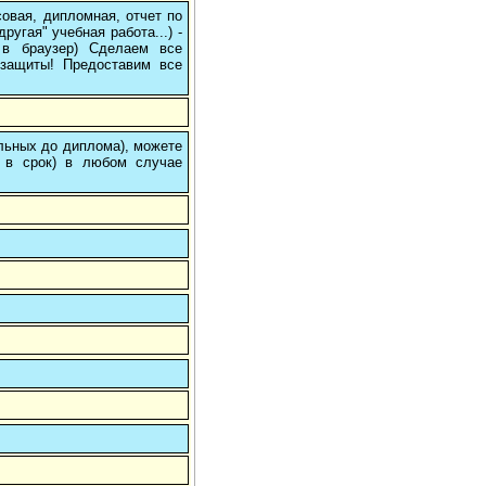
овая, дипломная, отчет по
угая" учебная работа...) -
е в браузер) Сделаем все
/защиты! Предоставим все
ольных до диплома), можете
 в срок) в любом случае