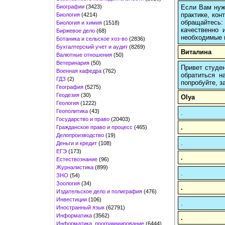
Биографии
(3423)
Если Вам нуж
практике, кон
Биология
(4214)
обращайтесь:
Биология и химия
(1518)
качественно 
Биржевое дело
(68)
необходимые 
Ботаника и сельское хоз-во
(2836)
Бухгалтерский учет и аудит
(8269)
Виталина
Валютные отношения
(50)
Ветеринария
(50)
Привет студен
Военная кафедра
(762)
обратиться н
ГДЗ
(2)
попробуйте, з
География
(5275)
Геодезия
(30)
Olya
Геология
(1222)
Геополитика
(43)
.
Государство и право
(20403)
.
Гражданское право и процесс
(465)
Делопроизводство
(19)
.
Деньги и кредит
(108)
ЕГЭ
(173)
.
Естествознание
(96)
Журналистика
(899)
.
ЗНО
(54)
Зоология
(34)
.
Издательское дело и полиграфия
(476)
Инвестиции
(106)
.
Иностранный язык
(62791)
Информатика
(3562)
.
Информатика, программирование
(6444)