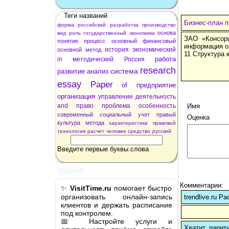
Теги названий
Бизнес-план п
форма
российский
разработка
производство
основа
вид
роль
государственный
экономика
ЗАО «Консор
понятие
процесс
основный
финансовый
информация о
история
экономический
основной
метод
11 Структур
работа
in
методический
Россия
research
система
развитие
анализ
essay
Paper
of
предприятие
организация
управление
деятельность
and
право
проблема
особенность
Имя
современный
социальный
учет
правый
Оценка
культура
метода
характеристика
правовой
технология
расчет
человек
средство
русский
Введите первые буквы слова
Реклама
Комментарии:
✨
VisitTime.ru
помогает быстро
организовать онлайн-запись
trendlive.ru 
клиентов и держать расписание
под контролем.
📅 Настройте услуги и
Хватит парит