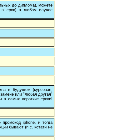
ольных до диплома), можете
 в срок) в любом случае
на в будущем (курсовая,
кзамене или "любая другая"
ы в самые короткие сроки!
 промокод iphone, и тогда
кции бывают (п.с. кстати не