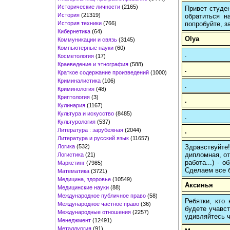
Исторические личности
(2165)
Привет студен
История
(21319)
обратиться н
История техники
(766)
попробуйте, з
Кибернетика
(64)
Olya
Коммуникации и связь
(3145)
Компьютерные науки
(60)
.
Косметология
(17)
Краеведение и этнография
(588)
.
Краткое содержание произведений
(1000)
Криминалистика
(106)
.
Криминология
(48)
Криптология
(3)
.
Кулинария
(1167)
Культура и искусство
(8485)
.
Культурология
(537)
Литература : зарубежная
(2044)
.
Литература и русский язык
(11657)
Логика
(532)
Здравствуйте
дипломная, от
Логистика
(21)
работа...) -
Маркетинг
(7985)
Сделаем все б
Математика
(3721)
Медицина, здоровье
(10549)
Аксинья
Медицинские науки
(88)
Международное публичное право
(58)
Ребятки, кто
Международное частное право
(36)
будете учавст
Международные отношения
(2257)
удивляйтесь ч
Менеджмент
(12491)
Металлургия
(91)