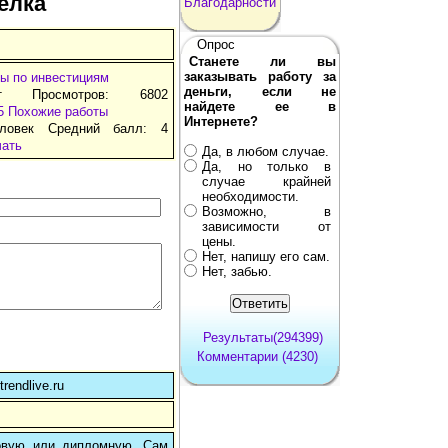
елка
Благодарности
Опрос
Станете ли вы
заказывать работу за
ы по инвестициям
деньги, если не
т Просмотров: 6802
найдете ее в
5
Похожие работы
Интернете?
ловек Средний балл: 4
чать
Да, в любом случае.
Да, но только в
случае крайней
необходимости.
Возможно, в
зависимости от
цены.
Нет, напишу его сам.
Нет, забью.
Результаты(294399)
Комментарии (4230)
rendlive.ru
овую или дипломную. Сам