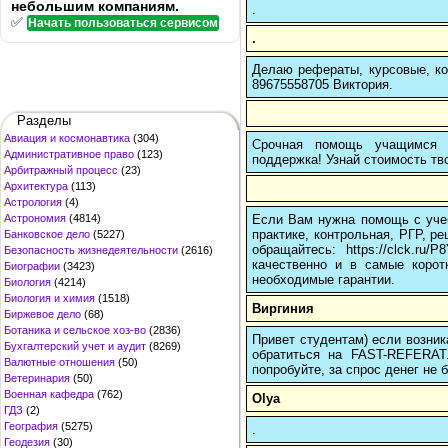
небольшим компаниям.
.
✅
Начать пользоваться сервисом
.
Делаю рефераты, курсовые, ко
89675558705 Виктория.
Разделы
Авиация и космонавтика
(304)
Срочная помощь учащимся в
Административное право
(123)
поддержка! Узнай стоимость тво
Арбитражный процесс
(23)
Архитектура
(113)
Астрология
(4)
Если Вам нужна помощь с учеб
Астрономия
(4814)
практике, контрольная, РГР, ре
Банковское дело
(5227)
обращайтесь: https://clck.r
Безопасность жизнедеятельности
(2616)
качественно и в самые корот
Биографии
(3423)
необходимые гарантии.
Биология
(4214)
Биология и химия
(1518)
Виргиния
Биржевое дело
(68)
Ботаника и сельское хоз-во
(2836)
Привет студентам) если возник
Бухгалтерский учет и аудит
(8269)
обратиться на FAST-REFERAT
Валютные отношения
(50)
попробуйте, за спрос денег не б
Ветеринария
(50)
Военная кафедра
(762)
Olya
ГДЗ
(2)
География
(5275)
.
Геодезия
(30)