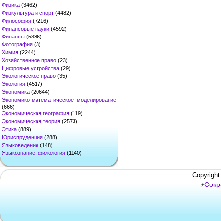
Физика
(3462)
Физкультура и спорт
(4482)
Философия
(7216)
Финансовые науки
(4592)
Финансы
(5386)
Фотография
(3)
Химия
(2244)
Хозяйственное право
(23)
Цифровые устройства
(29)
Экологическое право
(35)
Экология
(4517)
Экономика
(20644)
Экономико-математическое моделирование
(666)
Экономическая география
(119)
Экономическая теория
(2573)
Этика
(889)
Юриспруденция
(288)
Языковедение
(148)
Языкознание, филология
(1140)
Copyright
Сокр
⚡