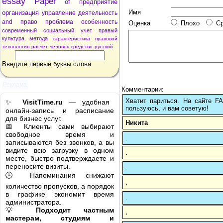
essay
Paper
of
предприятие
Имя
организация
управление
деятельность
and
право
проблема
особенность
Оценка
Плохо
С
современный
социальный
учет
правый
культура
метода
характеристика
правовой
технология
расчет
человек
средство
русский
Введите первые буквы слова
Реклама
Комментарии:
Хватит париться. На сайте 
✨
VisitTime.ru
— удобная
пользуюсь, и вам советую!
онлайн-запись и расписание
для бизнес услуг.
Никита
📅 Клиенты сами выбирают
свободное время и
.
записываются без звонков, а вы
видите всю загрузку в одном
.
месте, быстро подтверждаете и
переносите визиты.
.
🕒 Напоминания снижают
.
количество пропусков, а порядок
в графике экономит время
.
администратора.
💡
Подходит частным
.
мастерам, студиям и