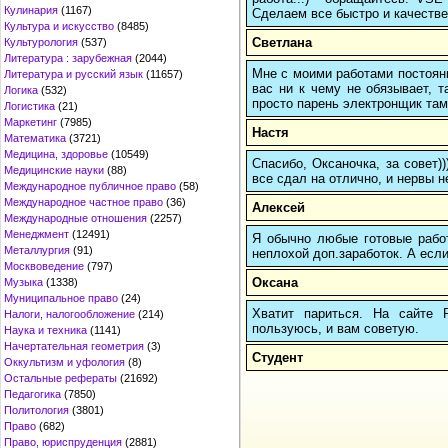
Кулинария
(1167)
Сделаем все быстро и качестве
Культура и искусство
(8485)
Светлана
Культурология
(537)
Литература : зарубежная
(2044)
Мне с моими работами постоян
Литература и русский язык
(11657)
вас ни к чему не обязывает, 
Логика
(532)
просто парень электронщик там 
Логистика
(21)
Маркетинг
(7985)
Настя
Математика
(3721)
Медицина, здоровье
(10549)
Спасибо, Оксаночка, за совет)
Медицинские науки
(88)
все сдал на отлично, и нервы н
Международное публичное право
(58)
Международное частное право
(36)
Алексей
Международные отношения
(2257)
Менеджмент
(12491)
Я обычно любые готовые работ
Металлургия
(91)
неплохой доп.заработок. А если
Москвоведение
(797)
Оксана
Музыка
(1338)
Муниципальное право
(24)
Хватит париться. На сайте
Налоги, налогообложение
(214)
пользуюсь, и вам советую.
Наука и техника
(1141)
Начертательная геометрия
(3)
Студент
Оккультизм и уфология
(8)
Остальные рефераты
(21692)
Педагогика
(7850)
Политология
(3801)
Право
(682)
Право, юриспруденция
(2881)