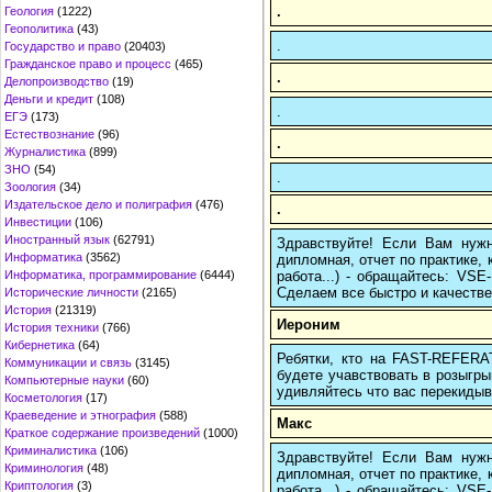
.
Геология
(1222)
Геополитика
(43)
.
Государство и право
(20403)
Гражданское право и процесс
(465)
.
Делопроизводство
(19)
Деньги и кредит
(108)
.
ЕГЭ
(173)
Естествознание
(96)
.
Журналистика
(899)
ЗНО
(54)
.
Зоология
(34)
Издательское дело и полиграфия
(476)
.
Инвестиции
(106)
Иностранный язык
(62791)
Здравствуйте! Если Вам нуж
Информатика
(3562)
дипломная, отчет по практике,
работа...) - обращайтесь: VS
Информатика, программирование
(6444)
Сделаем все быстро и качестве
Исторические личности
(2165)
История
(21319)
Иероним
История техники
(766)
Кибернетика
(64)
Ребятки, кто на FAST-REFERAT
Коммуникации и связь
(3145)
будете учавствовать в розыгрыш
Компьютерные науки
(60)
удивляйтесь что вас перекидыва
Косметология
(17)
Краеведение и этнография
(588)
Макс
Краткое содержание произведений
(1000)
Криминалистика
(106)
Здравствуйте! Если Вам нуж
Криминология
(48)
дипломная, отчет по практике,
Криптология
(3)
работа...) - обращайтесь: VS