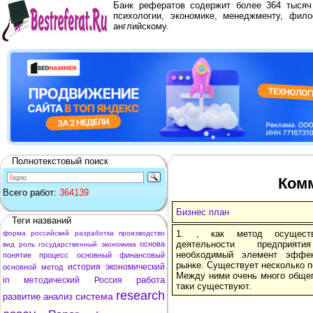
Банк рефератов содержит более 364 тыся
психологии, экономике, менеджменту, фило
английскому.
Полнотекстовый поиск
Комм
Всего работ:
364139
Бизнес план
Теги названий
1. , как метод осуществл
форма
российский
разработка
производство
деятельности предприяти
основа
вид
роль
государственный
экономика
необходимый элемент эффе
понятие
процесс
основный
финансовый
рынке. Существует несколько п
история
экономический
основной
метод
Между ними очень много общег
работа
in
методический
Россия
таки существуют.
research
система
развитие
анализ