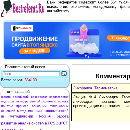
Банк рефератов содержит более 364 тыся
психологии, экономике, менеджменту, фило
английскому.
Полнотекстовый поиск
Комментар
Всего работ:
364139
Лихорадка. Термометрия
Теги названий
Лекция №4 Лихорадка. Терм
форма
российский
разработка
производство
лихорадке, причины, мех
основа
вид
роль
государственный
экономика
происходящие в организме при 
понятие
процесс
основный
финансовый
история
экономический
основной
метод
работа
in
методический
Россия
research
система
развитие
анализ