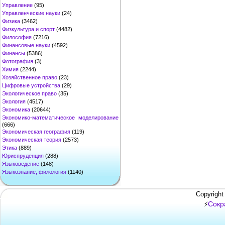
Управление
(95)
Управленческие науки
(24)
Физика
(3462)
Физкультура и спорт
(4482)
Философия
(7216)
Финансовые науки
(4592)
Финансы
(5386)
Фотография
(3)
Химия
(2244)
Хозяйственное право
(23)
Цифровые устройства
(29)
Экологическое право
(35)
Экология
(4517)
Экономика
(20644)
Экономико-математическое моделирование
(666)
Экономическая география
(119)
Экономическая теория
(2573)
Этика
(889)
Юриспруденция
(288)
Языковедение
(148)
Языкознание, филология
(1140)
Copyright
Сокр
⚡