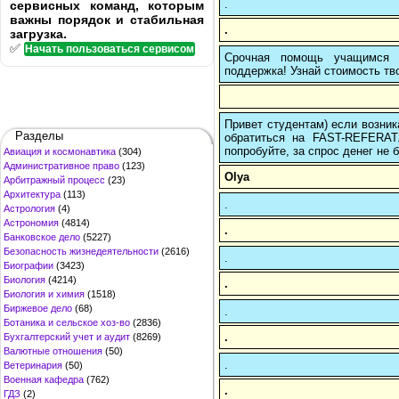
.
сервисных команд, которым
важны порядок и стабильная
.
загрузка.
✅
Начать пользоваться сервисом
Срочная помощь учащимся в
поддержка! Узнай стоимость тво
Привет студентам) если возник
Разделы
обратиться на FAST-REFERAT
попробуйте, за спрос денег не б
Авиация и космонавтика
(304)
Административное право
(123)
Olya
Арбитражный процесс
(23)
Архитектура
(113)
.
Астрология
(4)
Астрономия
(4814)
.
Банковское дело
(5227)
Безопасность жизнедеятельности
(2616)
.
Биографии
(3423)
Биология
(4214)
.
Биология и химия
(1518)
Биржевое дело
(68)
.
Ботаника и сельское хоз-во
(2836)
.
Бухгалтерский учет и аудит
(8269)
Валютные отношения
(50)
.
Ветеринария
(50)
Военная кафедра
(762)
.
ГДЗ
(2)