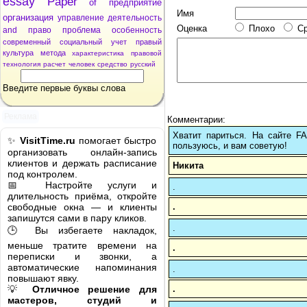
essay
Paper
of
предприятие
Имя
организация
управление
деятельность
Оценка
Плохо
С
and
право
проблема
особенность
современный
социальный
учет
правый
культура
метода
характеристика
правовой
технология
расчет
человек
средство
русский
Введите первые буквы слова
Реклама
Комментарии:
Хватит париться. На сайте 
✨
VisitTime.ru
помогает быстро
пользуюсь, и вам советую!
организовать онлайн-запись
клиентов и держать расписание
Никита
под контролем.
📅 Настройте услуги и
.
длительность приёма, откройте
.
свободные окна — и клиенты
запишутся сами в пару кликов.
.
🕒 Вы избегаете накладок,
меньше тратите времени на
.
переписки и звонки, а
автоматические напоминания
.
повышают явку.
.
💡
Отличное решение для
мастеров, студий и