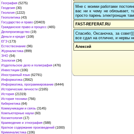
География
(5275)
Мне с моими работами постоян
Геодезия
(30)
вас ни к чему не обязывает, 
Геология
(1222)
просто парень электронщик там 
Геополитика
(43)
Государство и право
(20403)
FAST-REFERAT.RU
Гражданское право и процесс
(465)
Делопроизводство
(19)
Спасибо, Оксаночка, за совет)
Деньги и кредит
(108)
все сдал на отлично, и нервы н
ЕГЭ
(173)
Алексей
Естествознание
(96)
Журналистика
(899)
ЗНО
(54)
Зоология
(34)
Издательское дело и полиграфия
(476)
Инвестиции
(106)
Иностранный язык
(62791)
Информатика
(3562)
Информатика, программирование
(6444)
Исторические личности
(2165)
История
(21319)
История техники
(766)
Кибернетика
(64)
Коммуникации и связь
(3145)
Компьютерные науки
(60)
Косметология
(17)
Краеведение и этнография
(588)
Краткое содержание произведений
(1000)
Криминалистика
(106)