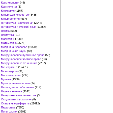
Криминология
(48)
Криптология
(3)
Кулинария
(1167)
Культура и искусство
(8485)
Культурология
(537)
Литература : зарубежная
(2044)
Литература и русский язык
(11657)
Логика
(532)
Логистика
(21)
Маркетинг
(7985)
Математика
(3721)
Медицина, здоровье
(10549)
Медицинские науки
(88)
Международное публичное право
(58)
Международное частное право
(36)
Международные отношения
(2257)
Менеджмент
(12491)
Металлургия
(91)
Москвоведение
(797)
Музыка
(1338)
Муниципальное право
(24)
Налоги, налогообложение
(214)
Наука и техника
(1141)
Начертательная геометрия
(3)
Оккультизм и уфология
(8)
Остальные рефераты
(21692)
Педагогика
(7850)
Политология
(3801)