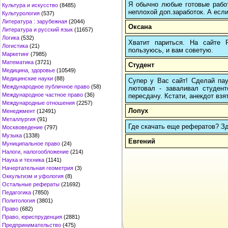
Я обычно любые готовые работ
Культура и искусство
(8485)
неплохой доп.заработок. А если
Культурология
(537)
Литература : зарубежная
(2044)
Оксана
Литература и русский язык
(11657)
Логика
(532)
Хватит париться. На сайте
Логистика
(21)
пользуюсь, и вам советую.
Маркетинг
(7985)
Математика
(3721)
Студент
Медицина, здоровье
(10549)
Медицинские науки
(88)
Супер у Вас сайт! Сделай пау
Международное публичное право
(58)
лютовал - заваливал студенто
Международное частное право
(36)
пересдачу. Кстати, анекдот взят
Международные отношения
(2257)
Лопух
Менеджмент
(12491)
Металлургия
(91)
Где скачать еще рефератов? Зде
Москвоведение
(797)
Музыка
(1338)
Евгений
Муниципальное право
(24)
Налоги, налогообложение
(214)
Наука и техника
(1141)
Начертательная геометрия
(3)
Оккультизм и уфология
(8)
Остальные рефераты
(21692)
Педагогика
(7850)
Политология
(3801)
Право
(682)
Право, юриспруденция
(2881)
Предпринимательство
(475)