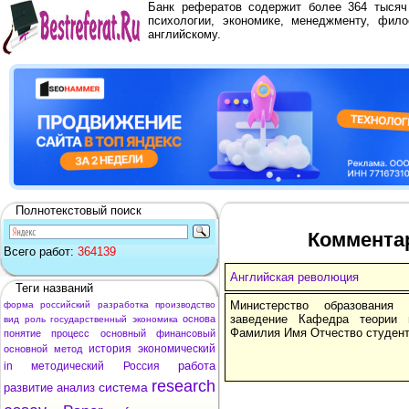
Банк рефератов содержит более 364 тыся
психологии, экономике, менеджменту, фило
английскому.
Полнотекстовый поиск
Коммента
Всего работ:
364139
Английская революция
Теги названий
Министерство образования
форма
российский
разработка
производство
заведение Кафедра теории 
основа
вид
роль
государственный
экономика
Фамилия Имя Отчество студент
понятие
процесс
основный
финансовый
история
экономический
основной
метод
работа
in
методический
Россия
research
система
развитие
анализ