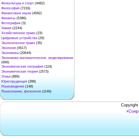
Физкультура и спорт
(4482)
Философия
(7216)
Финансовые науки
(4592)
Финансы
(5386)
Фотография
(3)
Химия
(2244)
Хозяйственное право
(23)
Цифровые устройства
(29)
Экологическое право
(35)
Экология
(4517)
Экономика
(20644)
Экономико-математическое моделирование
(666)
Экономическая география
(119)
Экономическая теория
(2573)
Этика
(889)
Юриспруденция
(288)
Языковедение
(148)
Языкознание, филология
(1140)
Copyright
Сокр
⚡