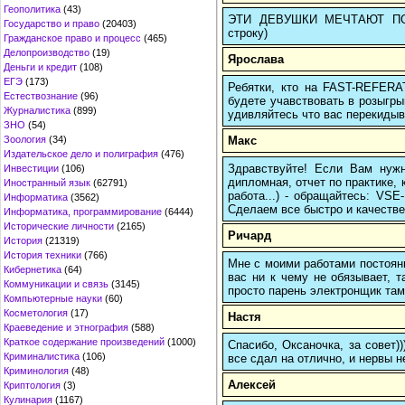
Геополитика
(43)
ЭТИ ДЕВУШКИ МЕЧТАЮТ ПОЗНА
Государство и право
(20403)
строку)
Гражданское право и процесс
(465)
Делопроизводство
(19)
Ярослава
Деньги и кредит
(108)
ЕГЭ
(173)
Ребятки, кто на FAST-REFERAT
Естествознание
(96)
будете учавствовать в розыгрыш
Журналистика
(899)
удивляйтесь что вас перекидыва
ЗНО
(54)
Макс
Зоология
(34)
Издательское дело и полиграфия
(476)
Здравствуйте! Если Вам нуж
Инвестиции
(106)
дипломная, отчет по практике,
Иностранный язык
(62791)
работа...) - обращайтесь: VS
Информатика
(3562)
Сделаем все быстро и качестве
Информатика, программирование
(6444)
Исторические личности
(2165)
Ричард
История
(21319)
История техники
(766)
Мне с моими работами постоян
Кибернетика
(64)
вас ни к чему не обязывает, 
Коммуникации и связь
(3145)
просто парень электронщик там 
Компьютерные науки
(60)
Косметология
(17)
Настя
Краеведение и этнография
(588)
Краткое содержание произведений
(1000)
Спасибо, Оксаночка, за совет)
Криминалистика
(106)
все сдал на отлично, и нервы н
Криминология
(48)
Алексей
Криптология
(3)
Кулинария
(1167)