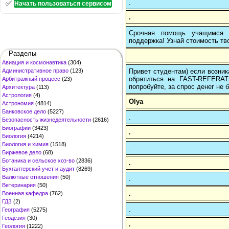
.
✅
Начать пользоваться сервисом
.
Срочная помощь учащимся в
поддержка! Узнай стоимость тво
Разделы
Авиация и космонавтика
(304)
Привет студентам) если возник
Административное право
(123)
обратиться на FAST-REFERAT
Арбитражный процесс
(23)
попробуйте, за спрос денег не б
Архитектура
(113)
Астрология
(4)
Olya
Астрономия
(4814)
Банковское дело
(5227)
.
Безопасность жизнедеятельности
(2616)
Биографии
(3423)
.
Биология
(4214)
Биология и химия
(1518)
.
Биржевое дело
(68)
Ботаника и сельское хоз-во
(2836)
.
Бухгалтерский учет и аудит
(8269)
Валютные отношения
(50)
.
Ветеринария
(50)
.
Военная кафедра
(762)
ГДЗ
(2)
.
География
(5275)
Геодезия
(30)
.
Геология
(1222)