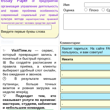
essay
Paper
of
предприятие
Имя
организация
управление
деятельность
Оценка
Плохо
С
and
право
проблема
особенность
современный
социальный
учет
правый
культура
метода
характеристика
правовой
технология
расчет
человек
средство
русский
Введите первые буквы слова
Реклама
Комментарии:
Хватит париться. На сайте 
✨
VisitTime.ru
— сервис,
пользуюсь, и вам советую!
который превращает запись в
понятный и быстрый процесс.
Никита
📅 Вы создаёте расписание и
правила приёма, а клиенты
.
выбирают удобный слот онлайн,
.
без ожидания и звонков.
🕒 В результате меньше
.
путаницы, больше точных
визитов и ровная загрузка на
.
неделю вперёд.
💡
Подходит тем, кто
.
оказывает услуги по времени:
.
мастерам, студиям, кабинетам
и небольшим командам.