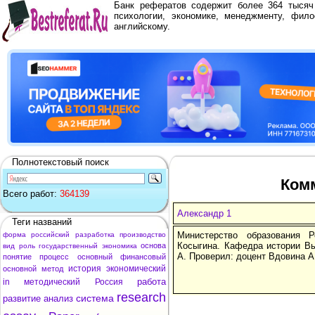
Банк рефератов содержит более 364 тыся
психологии, экономике, менеджменту, фило
английскому.
Полнотекстовый поиск
Комм
Всего работ:
364139
Александр 1
Теги названий
Министерство образования 
форма
российский
разработка
производство
Косыгина. Кафедра истории Вы
основа
вид
роль
государственный
экономика
А. Проверил: доцент Вдовина А
понятие
процесс
основный
финансовый
история
экономический
основной
метод
работа
in
методический
Россия
research
система
развитие
анализ