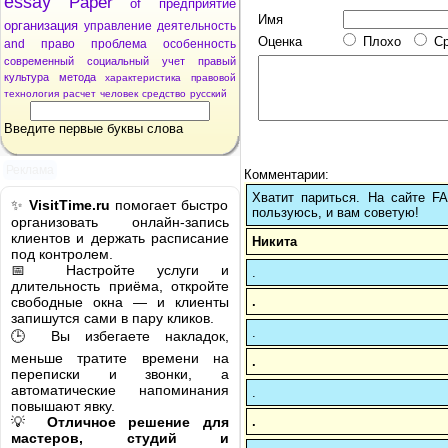
essay
Paper
of
предприятие
Имя
организация
управление
деятельность
Оценка
Плохо
С
and
право
проблема
особенность
современный
социальный
учет
правый
культура
метода
характеристика
правовой
технология
расчет
человек
средство
русский
Введите первые буквы слова
Реклама
Комментарии:
Хватит париться. На сайте 
✨
VisitTime.ru
помогает быстро
пользуюсь, и вам советую!
организовать онлайн-запись
клиентов и держать расписание
Никита
под контролем.
📅 Настройте услуги и
.
длительность приёма, откройте
.
свободные окна — и клиенты
запишутся сами в пару кликов.
.
🕒 Вы избегаете накладок,
меньше тратите времени на
.
переписки и звонки, а
автоматические напоминания
.
повышают явку.
.
💡
Отличное решение для
мастеров, студий и