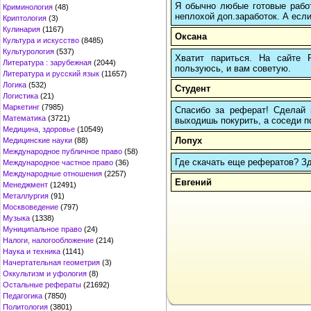
Я обычно любые готовые работ
Криминология
(48)
неплохой доп.заработок. А если
Криптология
(3)
Кулинария
(1167)
Оксана
Культура и искусство
(8485)
Культурология
(537)
Хватит париться. На сайте
Литература : зарубежная
(2044)
пользуюсь, и вам советую.
Литература и русский язык
(11657)
Логика
(532)
Студент
Логистика
(21)
Маркетинг
(7985)
Спасибо за реферат! Сделай п
Математика
(3721)
выходишь покурить, а соседи по
Медицина, здоровье
(10549)
Лопух
Медицинские науки
(88)
Международное публичное право
(58)
Где скачать еще рефератов? Зде
Международное частное право
(36)
Международные отношения
(2257)
Евгений
Менеджмент
(12491)
Металлургия
(91)
Москвоведение
(797)
Музыка
(1338)
Муниципальное право
(24)
Налоги, налогообложение
(214)
Наука и техника
(1141)
Начертательная геометрия
(3)
Оккультизм и уфология
(8)
Остальные рефераты
(21692)
Педагогика
(7850)
Политология
(3801)