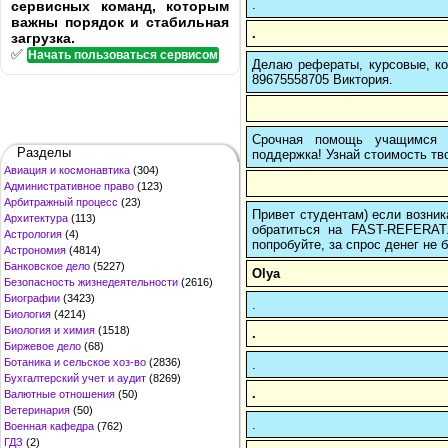
.
сервисных команд, которым
важны порядок и стабильная
.
загрузка.
✅
Начать пользоваться сервисом
Делаю рефераты, курсовые, ко
89675558705 Виктория.
Срочная помощь учащимся в
Разделы
поддержка! Узнай стоимость тво
Авиация и космонавтика
(304)
Административное право
(123)
Арбитражный процесс
(23)
Привет студентам) если возник
Архитектура
(113)
обратиться на FAST-REFERAT
Астрология
(4)
попробуйте, за спрос денег не б
Астрономия
(4814)
Банковское дело
(5227)
Olya
Безопасность жизнедеятельности
(2616)
Биографии
(3423)
.
Биология
(4214)
Биология и химия
(1518)
.
Биржевое дело
(68)
Ботаника и сельское хоз-во
(2836)
.
Бухгалтерский учет и аудит
(8269)
.
Валютные отношения
(50)
Ветеринария
(50)
.
Военная кафедра
(762)
ГДЗ
(2)