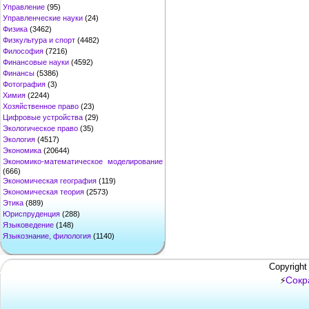
Управление
(95)
Управленческие науки
(24)
Физика
(3462)
Физкультура и спорт
(4482)
Философия
(7216)
Финансовые науки
(4592)
Финансы
(5386)
Фотография
(3)
Химия
(2244)
Хозяйственное право
(23)
Цифровые устройства
(29)
Экологическое право
(35)
Экология
(4517)
Экономика
(20644)
Экономико-математическое моделирование
(666)
Экономическая география
(119)
Экономическая теория
(2573)
Этика
(889)
Юриспруденция
(288)
Языковедение
(148)
Языкознание, филология
(1140)
Copyright
Сокр
⚡