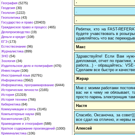
.
География
(5275)
Геодезия
(30)
.
Геология
(1222)
Геополитика
(43)
.
Государство и право
(20403)
Гражданское право и процесс
(465)
Ребятки, кто на FAST-REFERAT
Делопроизводство
(19)
будете учавствовать в розыгрыш
Деньги и кредит
(108)
удивляйтесь что вас перекидыва
ЕГЭ
(173)
Макс
Естествознание
(96)
Журналистика
(899)
Здравствуйте! Если Вам нуж
ЗНО
(54)
дипломная, отчет по практике,
Зоология
(34)
работа...) - обращайтесь: VS
Издательское дело и полиграфия
(476)
Сделаем все быстро и качестве
Инвестиции
(106)
Иностранный язык
(62791)
Жерар
Информатика
(3562)
Информатика, программирование
(6444)
Мне с моими работами постоян
Исторические личности
(2165)
вас ни к чему не обязывает, 
История
(21319)
просто парень электронщик там 
История техники
(766)
Кибернетика
(64)
Настя
Коммуникации и связь
(3145)
Компьютерные науки
(60)
Спасибо, Оксаночка, за совет)
Косметология
(17)
все сдал на отлично, и нервы н
Краеведение и этнография
(588)
Алексей
Краткое содержание произведений
(1000)
Криминалистика
(106)