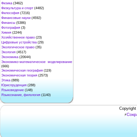
Физика
(3462)
Физкультура и спорт
(4482)
Философия
(7216)
Финансовые науки
(4592)
Финансы
(5386)
Фотография
(3)
Химия
(2244)
Хозяйственное право
(23)
Цифровые устройства
(29)
Экологическое право
(35)
Экология
(4517)
Экономика
(20644)
Экономико-математическое моделирование
(666)
Экономическая география
(119)
Экономическая теория
(2573)
Этика
(889)
Юриспруденция
(288)
Языковедение
(148)
Языкознание, филология
(1140)
Copyright
Сокр
⚡