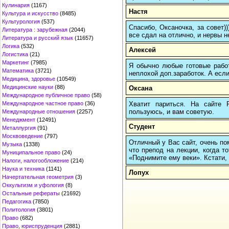
Кулинария
(1167)
Настя
Культура и искусство
(8485)
Культурология
(537)
Спасибо, Оксаночка, за совет)
Литература : зарубежная
(2044)
все сдал на отлично, и нервы н
Литература и русский язык
(11657)
Логика
(532)
Алексей
Логистика
(21)
Маркетинг
(7985)
Я обычно любые готовые работ
Математика
(3721)
неплохой доп.заработок. А если
Медицина, здоровье
(10549)
Медицинские науки
(88)
Оксана
Международное публичное право
(58)
Хватит париться. На сайте
Международное частное право
(36)
пользуюсь, и вам советую.
Международные отношения
(2257)
Менеджмент
(12491)
Студент
Металлургия
(91)
Москвоведение
(797)
Отличный у Вас сайт, очень пом
Музыка
(1338)
что препод на лекции, когда т
Муниципальное право
(24)
«Поднимите ему веки». Кстати, 
Налоги, налогообложение
(214)
Наука и техника
(1141)
Лопух
Начертательная геометрия
(3)
Оккультизм и уфология
(8)
Остальные рефераты
(21692)
Педагогика
(7850)
Политология
(3801)
Право
(682)
Право, юриспруденция
(2881)