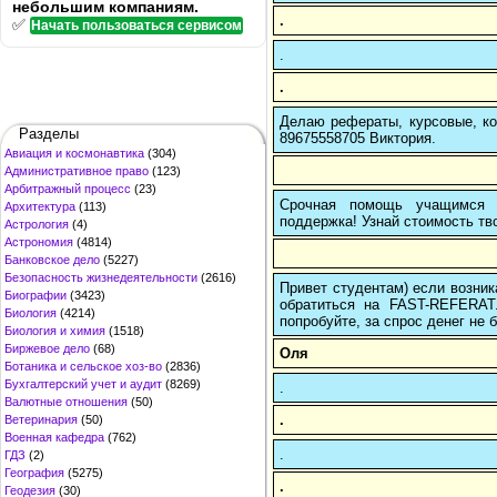
небольшим компаниям.
.
✅
Начать пользоваться сервисом
.
.
Делаю рефераты, курсовые, ко
Разделы
89675558705 Виктория.
Авиация и космонавтика
(304)
Административное право
(123)
Арбитражный процесс
(23)
Срочная помощь учащимся в
Архитектура
(113)
поддержка! Узнай стоимость тво
Астрология
(4)
Астрономия
(4814)
Банковское дело
(5227)
Безопасность жизнедеятельности
(2616)
Привет студентам) если возник
Биографии
(3423)
обратиться на FAST-REFERAT
Биология
(4214)
попробуйте, за спрос денег не б
Биология и химия
(1518)
Биржевое дело
(68)
Оля
Ботаника и сельское хоз-во
(2836)
Бухгалтерский учет и аудит
(8269)
.
Валютные отношения
(50)
.
Ветеринария
(50)
Военная кафедра
(762)
.
ГДЗ
(2)
География
(5275)
.
Геодезия
(30)