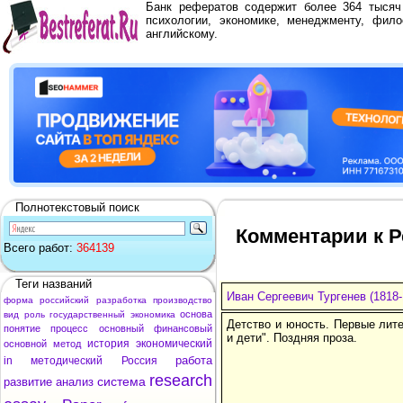
Банк рефератов содержит более 364 тыся
психологии, экономике, менеджменту, фило
английскому.
Полнотекстовый поиск
Комментарии к Ре
Всего работ:
364139
Теги названий
Иван Сергеевич Тургенев (1818-
форма
российский
разработка
производство
основа
вид
роль
государственный
экономика
Детство и юность. Первые лит
понятие
процесс
основный
финансовый
и дети". Поздняя проза.
история
экономический
основной
метод
работа
in
методический
Россия
research
система
развитие
анализ