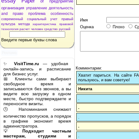
essay
Paper
of
предприятие
организация
управление
деятельность
and
право
проблема
особенность
современный
социальный
учет
правый
Имя
культура
метода
характеристика
правовой
Оценка
Плохо
С
технология
расчет
человек
средство
русский
Введите первые буквы слова
Реклама
✨
VisitTime.ru
— удобная
Комментарии:
онлайн-запись и расписание
для бизнес услуг.
Хватит париться. На сайте 
📅 Клиенты сами выбирают
пользуюсь, и вам советую!
свободное время и
записываются без звонков, а вы
Никита
видите всю загрузку в одном
.
месте, быстро подтверждаете и
переносите визиты.
.
🕒 Напоминания снижают
количество пропусков, а порядок
.
в графике экономит время
администратора.
.
💡
Подходит частным
.
мастерам, студиям и