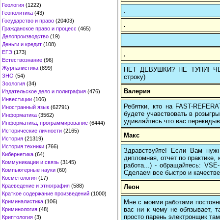
Геология
(1222)
.
Геополитика
(43)
Государство и право
(20403)
.
Гражданское право и процесс
(465)
Делопроизводство
(19)
.
Деньги и кредит
(108)
ЕГЭ
(173)
.
Естествознание
(96)
Журналистика
(899)
НЕТ ДЕВУШКИ? НЕ ТУПИ! ЧЕРЕ
ЗНО
(54)
строку)
Зоология
(34)
Валерия
Издательское дело и полиграфия
(476)
Инвестиции
(106)
Ребятки, кто на FAST-REFERAT
Иностранный язык
(62791)
будете учавствовать в розыгрыш
Информатика
(3562)
удивляйтесь что вас перекидыва
Информатика, программирование
(6444)
Исторические личности
(2165)
Макс
История
(21319)
История техники
(766)
Здравствуйте! Если Вам нуж
Кибернетика
(64)
дипломная, отчет по практике,
Коммуникации и связь
(3145)
работа...) - обращайтесь: VS
Компьютерные науки
(60)
Сделаем все быстро и качестве
Косметология
(17)
Краеведение и этнография
(588)
Леон
Краткое содержание произведений
(1000)
Мне с моими работами постоян
Криминалистика
(106)
вас ни к чему не обязывает, 
Криминология
(48)
просто парень электронщик там 
Криптология
(3)