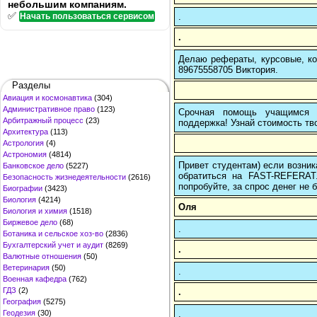
небольшим компаниям.
✅
.
Начать пользоваться сервисом
.
Делаю рефераты, курсовые, ко
89675558705 Виктория.
Разделы
Авиация и космонавтика
(304)
Административное право
(123)
Срочная помощь учащимся в
Арбитражный процесс
(23)
поддержка! Узнай стоимость тво
Архитектура
(113)
Астрология
(4)
Астрономия
(4814)
Привет студентам) если возник
Банковское дело
(5227)
обратиться на FAST-REFERAT
Безопасность жизнедеятельности
(2616)
попробуйте, за спрос денег не б
Биографии
(3423)
Биология
(4214)
Оля
Биология и химия
(1518)
Биржевое дело
(68)
.
Ботаника и сельское хоз-во
(2836)
Бухгалтерский учет и аудит
(8269)
.
Валютные отношения
(50)
Ветеринария
(50)
.
Военная кафедра
(762)
ГДЗ
(2)
.
География
(5275)
.
Геодезия
(30)