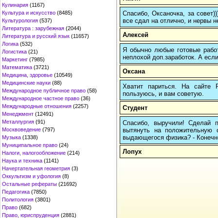
Кулинария
(1167)
Спасибо, Оксаночка, за совет)
Культура и искусство
(8485)
все сдал на отлично, и нервы н
Культурология
(537)
Литература : зарубежная
(2044)
Алексей
Литература и русский язык
(11657)
Логика
(532)
Я обычно любые готовые работ
Логистика
(21)
неплохой доп.заработок. А если
Маркетинг
(7985)
Математика
(3721)
Оксана
Медицина, здоровье
(10549)
Медицинские науки
(88)
Хватит париться. На сайте
Международное публичное право
(58)
пользуюсь, и вам советую.
Международное частное право
(36)
Международные отношения
(2257)
Студент
Менеджмент
(12491)
Металлургия
(91)
Спасибо, выручили! Сделай п
вытянуть на положительную 
Москвоведение
(797)
выдающегося физика? - Конечно,
Музыка
(1338)
Муниципальное право
(24)
Лопух
Налоги, налогообложение
(214)
Наука и техника
(1141)
Начертательная геометрия
(3)
Оккультизм и уфология
(8)
Остальные рефераты
(21692)
Педагогика
(7850)
Политология
(3801)
Право
(682)
Право, юриспруденция
(2881)