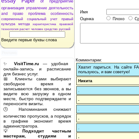
essay
Paper
of
предприятие
организация
управление
деятельность
Имя
and
право
проблема
особенность
Оценка
Плохо
С
современный
социальный
учет
правый
культура
метода
характеристика
правовой
технология
расчет
человек
средство
русский
Введите первые буквы слова
Реклама
Комментарии:
✨
VisitTime.ru
— удобная
Хватит париться. На сайте 
онлайн-запись и расписание
пользуюсь, и вам советую!
для бизнес услуг.
📅 Клиенты сами выбирают
Никита
свободное время и
записываются без звонков, а вы
.
видите всю загрузку в одном
месте, быстро подтверждаете и
.
переносите визиты.
.
🕒 Напоминания снижают
количество пропусков, а порядок
.
в графике экономит время
администратора.
.
💡
Подходит частным
мастерам, студиям и
.