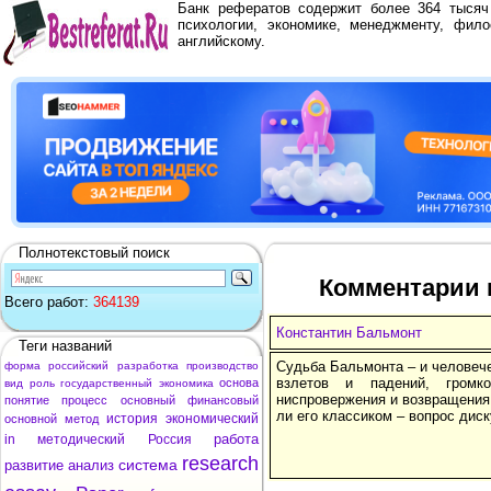
Банк рефератов содержит более 364 тыся
психологии, экономике, менеджменту, фило
английскому.
Полнотекстовый поиск
Комментарии 
Всего работ:
364139
Константин Бальмонт
Теги названий
Судьба Бальмонта – и человечес
форма
российский
разработка
производство
взлетов и падений, громк
основа
вид
роль
государственный
экономика
ниспровержения и возвращения,
понятие
процесс
основный
финансовый
ли его классиком – вопрос дис
история
экономический
основной
метод
работа
in
методический
Россия
research
система
развитие
анализ