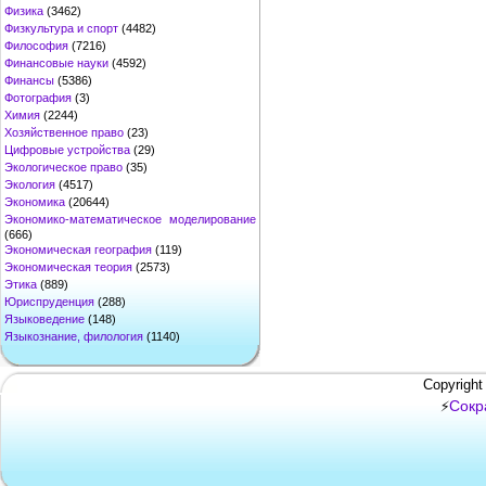
Физика
(3462)
Физкультура и спорт
(4482)
Философия
(7216)
Финансовые науки
(4592)
Финансы
(5386)
Фотография
(3)
Химия
(2244)
Хозяйственное право
(23)
Цифровые устройства
(29)
Экологическое право
(35)
Экология
(4517)
Экономика
(20644)
Экономико-математическое моделирование
(666)
Экономическая география
(119)
Экономическая теория
(2573)
Этика
(889)
Юриспруденция
(288)
Языковедение
(148)
Языкознание, филология
(1140)
Copyright
Сокр
⚡