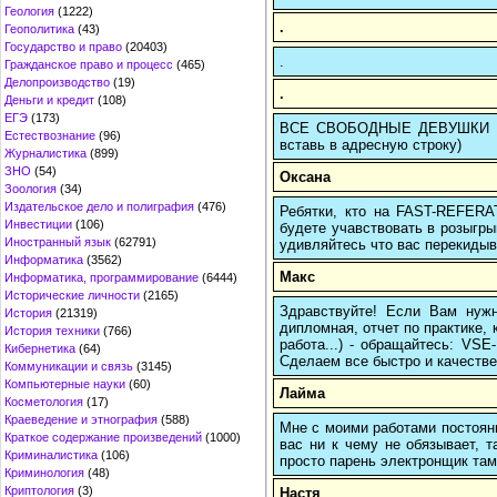
Геология
(1222)
.
Геополитика
(43)
Государство и право
(20403)
.
Гражданское право и процесс
(465)
Делопроизводство
(19)
.
Деньги и кредит
(108)
ЕГЭ
(173)
ВСЕ СВОБОДНЫЕ ДЕВУШКИ ТВО
Естествознание
(96)
вставь в адресную строку)
Журналистика
(899)
ЗНО
(54)
Оксана
Зоология
(34)
Издательское дело и полиграфия
(476)
Ребятки, кто на FAST-REFERAT
Инвестиции
(106)
будете учавствовать в розыгрыш
Иностранный язык
(62791)
удивляйтесь что вас перекидыва
Информатика
(3562)
Макс
Информатика, программирование
(6444)
Исторические личности
(2165)
Здравствуйте! Если Вам нуж
История
(21319)
дипломная, отчет по практике,
История техники
(766)
работа...) - обращайтесь: VS
Кибернетика
(64)
Сделаем все быстро и качестве
Коммуникации и связь
(3145)
Компьютерные науки
(60)
Лайма
Косметология
(17)
Краеведение и этнография
(588)
Мне с моими работами постоян
Краткое содержание произведений
(1000)
вас ни к чему не обязывает, 
Криминалистика
(106)
просто парень электронщик там 
Криминология
(48)
Криптология
(3)
Настя