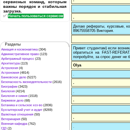
сервисных команд, которым
важны порядок и стабильная
.
загрузка.
✅
Начать пользоваться сервисом
.
Делаю рефераты, курсовые, ко
89675558705 Виктория.
Разделы
Привет студентам) если возник
Авиация и космонавтика
(304)
обратиться на FAST-REFERAT
Административное право
(123)
попробуйте, за спрос денег не б
Арбитражный процесс
(23)
Архитектура
(113)
Olya
Астрология
(4)
Астрономия
(4814)
.
Банковское дело
(5227)
Безопасность жизнедеятельности
(2616)
.
Биографии
(3423)
.
Биология
(4214)
Биология и химия
(1518)
.
Биржевое дело
(68)
Ботаника и сельское хоз-во
(2836)
.
Бухгалтерский учет и аудит
(8269)
Валютные отношения
(50)
.
Ветеринария
(50)
Военная кафедра
(762)
.
ГДЗ
(2)