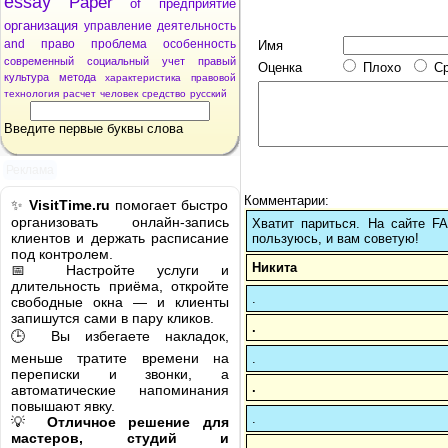
essay
Paper
of
предприятие
организация
управление
деятельность
and
право
проблема
особенность
Имя
современный
социальный
учет
правый
Оценка
Плохо
С
культура
метода
характеристика
правовой
технология
расчет
человек
средство
русский
Введите первые буквы слова
Реклама
Комментарии:
✨
VisitTime.ru
помогает быстро
организовать онлайн-запись
Хватит париться. На сайте 
клиентов и держать расписание
пользуюсь, и вам советую!
под контролем.
Никита
📅 Настройте услуги и
длительность приёма, откройте
.
свободные окна — и клиенты
запишутся сами в пару кликов.
.
🕒 Вы избегаете накладок,
меньше тратите времени на
.
переписки и звонки, а
.
автоматические напоминания
повышают явку.
.
💡
Отличное решение для
мастеров, студий и
.