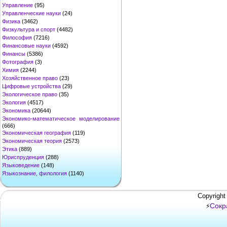
Управление
(95)
Управленческие науки
(24)
Физика
(3462)
Физкультура и спорт
(4482)
Философия
(7216)
Финансовые науки
(4592)
Финансы
(5386)
Фотография
(3)
Химия
(2244)
Хозяйственное право
(23)
Цифровые устройства
(29)
Экологическое право
(35)
Экология
(4517)
Экономика
(20644)
Экономико-математическое моделирование
(666)
Экономическая география
(119)
Экономическая теория
(2573)
Этика
(889)
Юриспруденция
(288)
Языковедение
(148)
Языкознание, филология
(1140)
Copyright
Сокр
⚡