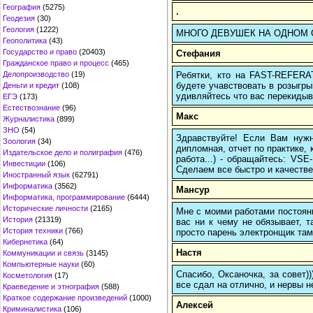
География
(5275)
.
Геодезия
(30)
Геология
(1222)
МНОГО ДЕВУШЕК НА ОДНОМ САЙТЕ
Геополитика
(43)
Государство и право
(20403)
Стефания
Гражданское право и процесс
(465)
Ребятки, кто на FAST-REFERAT
Делопроизводство
(19)
будете учавствовать в розыгрыш
Деньги и кредит
(108)
удивляйтесь что вас перекидыва
ЕГЭ
(173)
Естествознание
(96)
Макс
Журналистика
(899)
ЗНО
(54)
Здравствуйте! Если Вам нуж
Зоология
(34)
дипломная, отчет по практике,
Издательское дело и полиграфия
(476)
работа...) - обращайтесь: VS
Инвестиции
(106)
Сделаем все быстро и качестве
Иностранный язык
(62791)
Информатика
(3562)
Мансур
Информатика, программирование
(6444)
Исторические личности
(2165)
Мне с моими работами постоян
История
(21319)
вас ни к чему не обязывает, 
История техники
(766)
просто парень электронщик там 
Кибернетика
(64)
Настя
Коммуникации и связь
(3145)
Компьютерные науки
(60)
Спасибо, Оксаночка, за совет)
Косметология
(17)
все сдал на отлично, и нервы н
Краеведение и этнография
(588)
Краткое содержание произведений
(1000)
Алексей
Криминалистика
(106)