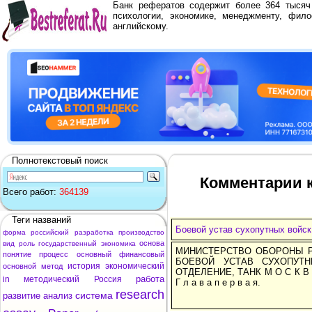
Банк рефератов содержит более 364 тыся
психологии, экономике, менеджменту, фило
английскому.
Полнотекстовый поиск
Комментарии к
Всего работ:
364139
Теги названий
Боевой устав сухопутных войск,
форма
российский
разработка
производство
основа
вид
роль
государственный
экономика
МИНИСТЕРСТВО ОБОРОНЫ Р
понятие
процесс
основный
финансовый
БОЕВОЙ УСТАВ СУХОПУТН
история
экономический
основной
метод
ОТДЕЛЕНИЕ, ТАНК М О С К 
работа
in
методический
Россия
Г л а в а п е р в а я.
research
система
развитие
анализ