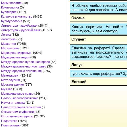
Криминология
(48)
Я обычно любые готовые работ
Криптология
(3)
неплохой доп.заработок. А если
Кулинария
(1167)
Культура и искусство
(8485)
Оксана
Культурология
(537)
Литература : зарубежная
(2044)
Хватит париться. На сайте
Литература и русский язык
(11657)
пользуюсь, и вам советую.
Логика
(532)
Студент
Логистика
(21)
Маркетинг
(7985)
Спасибо за реферат! Сделай 
Математика
(3721)
вытянуть на положительную 
Медицина, здоровье
(10549)
выдающегося физика? - Конечно,
Медицинские науки
(88)
Международное публичное право
(58)
Лопух
Международное частное право
(36)
Международные отношения
(2257)
Где скачать еще рефератов? Зде
Менеджмент
(12491)
Металлургия
(91)
Евгений
Москвоведение
(797)
Музыка
(1338)
Муниципальное право
(24)
Налоги, налогообложение
(214)
Наука и техника
(1141)
Начертательная геометрия
(3)
Оккультизм и уфология
(8)
Остальные рефераты
(21692)
Педагогика
(7850)
Политология
(3801)