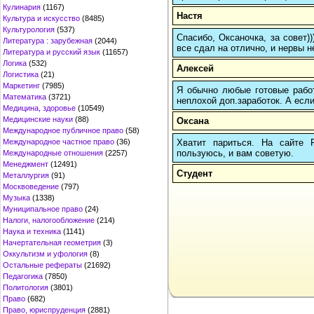
Кулинария
(1167)
Настя
Культура и искусство
(8485)
Культурология
(537)
Спасибо, Оксаночка, за совет)
Литература : зарубежная
(2044)
все сдал на отлично, и нервы н
Литература и русский язык
(11657)
Логика
(532)
Алексей
Логистика
(21)
Маркетинг
(7985)
Я обычно любые готовые работ
Математика
(3721)
неплохой доп.заработок. А если
Медицина, здоровье
(10549)
Медицинские науки
(88)
Оксана
Международное публичное право
(58)
Хватит париться. На сайте
Международное частное право
(36)
пользуюсь, и вам советую.
Международные отношения
(2257)
Менеджмент
(12491)
Студент
Металлургия
(91)
Москвоведение
(797)
Музыка
(1338)
Муниципальное право
(24)
Налоги, налогообложение
(214)
Наука и техника
(1141)
Начертательная геометрия
(3)
Оккультизм и уфология
(8)
Остальные рефераты
(21692)
Педагогика
(7850)
Политология
(3801)
Право
(682)
Право, юриспруденция
(2881)