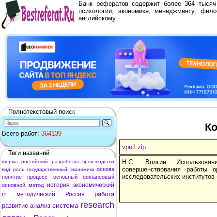
Банк рефератов содержит более 364 тыся
психологии, экономике, менеджменту, фило
английскому.
Полнотекстовый поиск
Ко
Всего работ:
364139
vpo1.zip
Теги названий
Н.С. Волгин Использован
форма
российский
разработка
производство
совершенствования работы о
основа
вид
роль
государственный
экономика
исследовательских институтов 
понятие
процесс
основный
финансовый
история
экономический
основной
метод
работа
in
методический
Россия
research
система
развитие
анализ