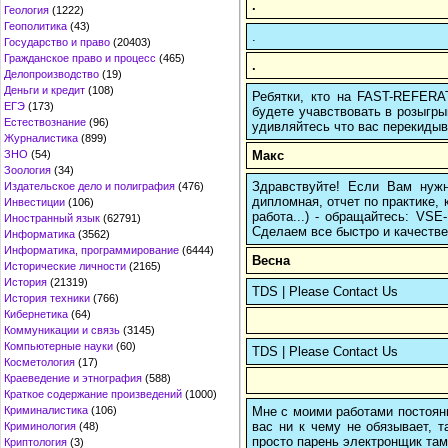
.
Геология
(1222)
Геополитика
(43)
.
Государство и право
(20403)
Гражданское право и процесс
(465)
.
Делопроизводство
(19)
Деньги и кредит
(108)
Ребятки, кто на FAST-REFERAT
ЕГЭ
(173)
будете учавствовать в розыгрыш
Естествознание
(96)
удивляйтесь что вас перекидыва
Журналистика
(899)
Макс
ЗНО
(54)
Зоология
(34)
Здравствуйте! Если Вам нуж
Издательское дело и полиграфия
(476)
дипломная, отчет по практике,
Инвестиции
(106)
работа...) - обращайтесь: VS
Иностранный язык
(62791)
Сделаем все быстро и качестве
Информатика
(3562)
Информатика, программирование
(6444)
Весна
Исторические личности
(2165)
История
(21319)
TDS | Please Contact Us
История техники
(766)
Кибернетика
(64)
Коммуникации и связь
(3145)
Компьютерные науки
(60)
TDS | Please Contact Us
Косметология
(17)
Краеведение и этнография
(588)
Краткое содержание произведений
(1000)
Мне с моими работами постоян
Криминалистика
(106)
вас ни к чему не обязывает, 
Криминология
(48)
просто парень электронщик там 
Криптология
(3)