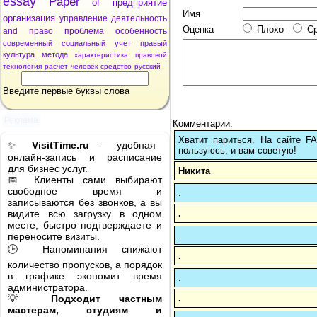
essay
Paper
of
предприятие
Имя
организация
управление
деятельность
Оценка
Плохо
С
and
право
проблема
особенность
современный
социальный
учет
правый
культура
метода
характеристика
правовой
технология
расчет
человек
средство
русский
Введите первые буквы слова
Реклама
Комментарии:
Хватит париться. На сайте 
✨
VisitTime.ru
— удобная
пользуюсь, и вам советую!
онлайн-запись и расписание
для бизнес услуг.
Никита
📅 Клиенты сами выбирают
свободное время и
.
записываются без звонков, а вы
.
видите всю загрузку в одном
месте, быстро подтверждаете и
.
переносите визиты.
🕒 Напоминания снижают
.
количество пропусков, а порядок
в графике экономит время
.
администратора.
.
💡
Подходит частным
мастерам, студиям и