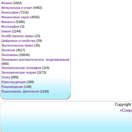
Физика
(3462)
Физкультура и спорт
(4482)
Философия
(7216)
Финансовые науки
(4592)
Финансы
(5386)
Фотография
(3)
Химия
(2244)
Хозяйственное право
(23)
Цифровые устройства
(29)
Экологическое право
(35)
Экология
(4517)
Экономика
(20644)
Экономико-математическое моделирование
(666)
Экономическая география
(119)
Экономическая теория
(2573)
Этика
(889)
Юриспруденция
(288)
Языковедение
(148)
Языкознание, филология
(1140)
Copyright
Сокр
⚡