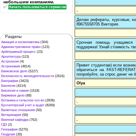
.
небольшим компаниям.
✅
Начать пользоваться сервисом
.
Делаю рефераты, курсовые, ко
89675558705 Виктория.
Разделы
Срочная помощь учащимся в
Авиация и космонавтика
(304)
поддержка! Узнай стоимость тво
Административное право
(123)
Арбитражный процесс
(23)
Архитектура
(113)
Астрология
(4)
Привет студентам) если возник
Астрономия
(4814)
обратиться на FAST-REFERAT
Банковское дело
(5227)
попробуйте, за спрос денег не б
Безопасность жизнедеятельности
(2616)
Биографии
(3423)
Olya
Биология
(4214)
Биология и химия
(1518)
.
Биржевое дело
(68)
Ботаника и сельское хоз-во
(2836)
.
Бухгалтерский учет и аудит
(8269)
Валютные отношения
(50)
.
Ветеринария
(50)
.
Военная кафедра
(762)
ГДЗ
(2)
.
География
(5275)
Геодезия
(30)