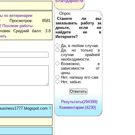
Благодарности
Опрос
ы по ветеринарии
Станете ли вы
т Просмотров: 8581
заказывать работу за
2
Похожие работы
деньги, если не
ловек Средний балл: 3.8
найдете ее в
чать
Интернете?
Да, в любом случае.
Да, но только в
случае крайней
необходимости.
Возможно, в
зависимости от
цены.
Нет, напишу его сам.
Нет, забью.
Результаты(294399)
Комментарии (4230)
usiness1777.blogspot.com !