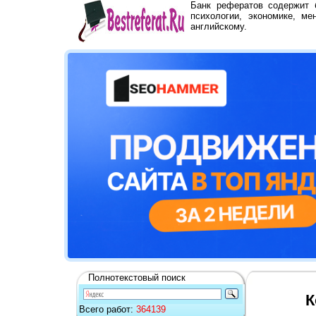
Банк рефератов содержит
психологии, экономике, ме
английскому.
Полнотекстовый поиск
К
Всего работ:
364139