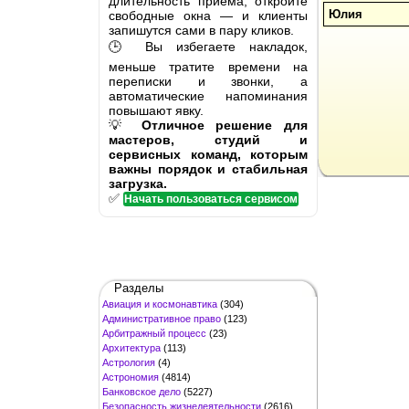
длительность приёма, откройте
Юлия
свободные окна — и клиенты
запишутся сами в пару кликов.
🕒 Вы избегаете накладок,
меньше тратите времени на
переписки и звонки, а
автоматические напоминания
повышают явку.
💡
Отличное решение для
мастеров, студий и
сервисных команд, которым
важны порядок и стабильная
загрузка.
✅
Начать пользоваться сервисом
Разделы
Авиация и космонавтика
(304)
Административное право
(123)
Арбитражный процесс
(23)
Архитектура
(113)
Астрология
(4)
Астрономия
(4814)
Банковское дело
(5227)
Безопасность жизнедеятельности
(2616)