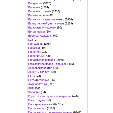
Биографии
(3423)
Биология
(4214)
Биология и химия
(1518)
Биржевое дело
(68)
Ботаника и сельское хоз-во
(2836)
Бухгалтерский учет и аудит
(8269)
Валютные отношения
(50)
Ветеринария
(50)
Военная кафедра
(762)
ГДЗ
(2)
География
(5275)
Геодезия
(30)
Геология
(1222)
Геополитика
(43)
Государство и право
(20403)
Гражданское право и процесс
(465)
Делопроизводство
(19)
Деньги и кредит
(108)
ЕГЭ
(173)
Естествознание
(96)
Журналистика
(899)
ЗНО
(54)
Зоология
(34)
Издательское дело и полиграфия
(476)
Инвестиции
(106)
Иностранный язык
(62791)
Информатика
(3562)
Информатика, программирование
(6444)