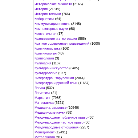
Исторические личности
(2165)
История
(21319)
История техники
(766)
Кибернетика
(64)
Коммуникации и связь
(3145)
Компьютерные науки
(60)
Косметология
(17)
Краеведение и этнография
(588)
Краткое содержание произведений
(1000)
Криминалистика
(106)
Криминология
(48)
Криптология
(3)
Кулинария
(1167)
Культура и искусство
(8485)
Культурология
(537)
Литература : зарубежная
(2044)
Литература и русский язык
(11657)
Логика
(532)
Логистика
(21)
Маркетинг
(7985)
Математика
(3721)
Медицина, здоровье
(10549)
Медицинские науки
(88)
Международное публичное право
(58)
Международное частное право
(36)
Международные отношения
(2257)
Менеджмент
(12491)
Металлургия
(91)