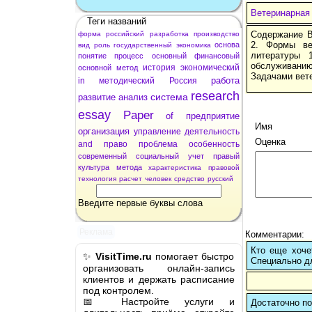
Ветеринарная
Теги названий
Содержание В
форма
российский
разработка
производство
2. Формы ве
основа
вид
роль
государственный
экономика
литературы 
понятие
процесс
основный
финансовый
обслуживанию
история
экономический
основной
метод
Задачами вет
работа
in
методический
Россия
research
система
развитие
анализ
essay
Paper
of
предприятие
Имя
организация
управление
деятельность
Оценка
and
право
проблема
особенность
современный
социальный
учет
правый
культура
метода
характеристика
правовой
технология
расчет
человек
средство
русский
Введите первые буквы слова
Реклама
Комментарии:
Кто еще хочет
✨
VisitTime.ru
помогает быстро
Cпециально д
организовать онлайн-запись
клиентов и держать расписание
под контролем.
📅 Настройте услуги и
Достаточно по