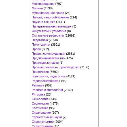
Москвоведение
(797)
Музыка
(1338)
Муниципальное право
(24)
Налоги, налогообложение
(214)
Наука и техника
(1141)
Начертательная геометрия
(3)
Оккультизм и уфология
(8)
Остальные рефераты
(21692)
Педагогика
(7850)
Политология
(3801)
Право
(682)
Право, юриспруденция
(2881)
Предпринимательство
(475)
Прикладные науки
(1)
Промышленность, производство
(7100)
Психология
(8692)
психология, педагогика
(4121)
Радиоэлектроника
(443)
Реклама
(952)
Религия и мифология
(2967)
Риторика
(23)
Сексология
(748)
Социология
(4876)
Статистика
(95)
Страхование
(107)
Строительные науки
(7)
Строительство
(2004)
Схемотехника
(15)