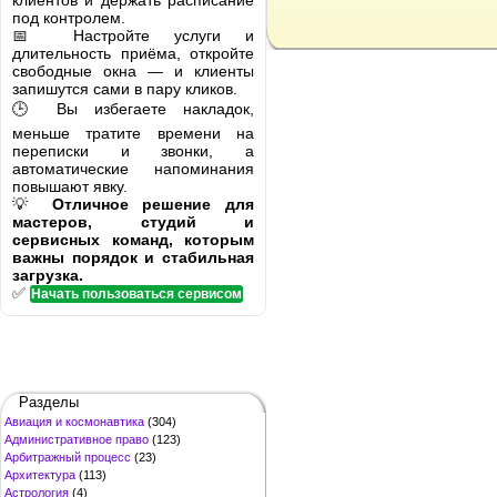
клиентов и держать расписание
под контролем.
📅 Настройте услуги и
длительность приёма, откройте
свободные окна — и клиенты
запишутся сами в пару кликов.
🕒 Вы избегаете накладок,
меньше тратите времени на
переписки и звонки, а
автоматические напоминания
повышают явку.
💡
Отличное решение для
мастеров, студий и
сервисных команд, которым
важны порядок и стабильная
загрузка.
✅
Начать пользоваться сервисом
Разделы
Авиация и космонавтика
(304)
Административное право
(123)
Арбитражный процесс
(23)
Архитектура
(113)
Астрология
(4)