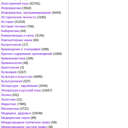
Иностранный язык
(62791)
Информатика
(3562)
Информатика, программирование
(6444)
Исторические личности
(2165)
История
(21319)
История техники
(766)
Кибернетика
(64)
Коммуникации и связь
(3145)
Компьютерные науки
(60)
Косметология
(17)
Краеведение и этнография
(588)
Краткое содержание произведений
(1000)
Криминалистика
(106)
Криминология
(48)
Криптология
(3)
Кулинария
(1167)
Культура и искусство
(8485)
Культурология
(537)
Литература : зарубежная
(2044)
Литература и русский язык
(11657)
Логика
(532)
Логистика
(21)
Маркетинг
(7985)
Математика
(3721)
Медицина, здоровье
(10549)
Медицинские науки
(88)
Международное публичное право
(58)
Международное частное право
(36)