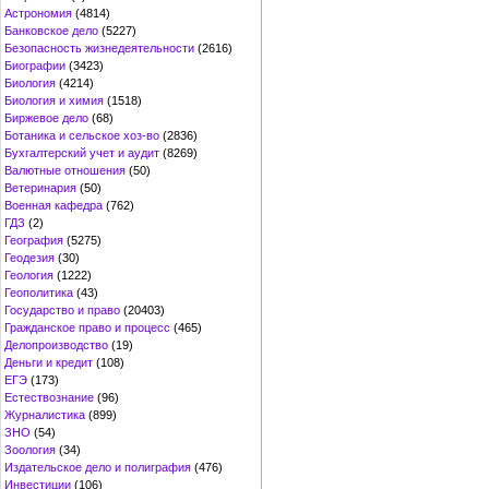
Астрономия
(4814)
Банковское дело
(5227)
Безопасность жизнедеятельности
(2616)
Биографии
(3423)
Биология
(4214)
Биология и химия
(1518)
Биржевое дело
(68)
Ботаника и сельское хоз-во
(2836)
Бухгалтерский учет и аудит
(8269)
Валютные отношения
(50)
Ветеринария
(50)
Военная кафедра
(762)
ГДЗ
(2)
География
(5275)
Геодезия
(30)
Геология
(1222)
Геополитика
(43)
Государство и право
(20403)
Гражданское право и процесс
(465)
Делопроизводство
(19)
Деньги и кредит
(108)
ЕГЭ
(173)
Естествознание
(96)
Журналистика
(899)
ЗНО
(54)
Зоология
(34)
Издательское дело и полиграфия
(476)
Инвестиции
(106)