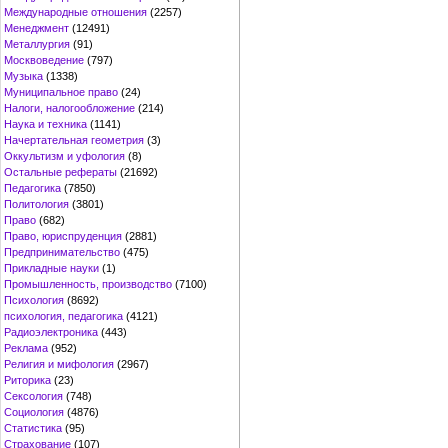
Международные отношения
(2257)
Менеджмент
(12491)
Металлургия
(91)
Москвоведение
(797)
Музыка
(1338)
Муниципальное право
(24)
Налоги, налогообложение
(214)
Наука и техника
(1141)
Начертательная геометрия
(3)
Оккультизм и уфология
(8)
Остальные рефераты
(21692)
Педагогика
(7850)
Политология
(3801)
Право
(682)
Право, юриспруденция
(2881)
Предпринимательство
(475)
Прикладные науки
(1)
Промышленность, производство
(7100)
Психология
(8692)
психология, педагогика
(4121)
Радиоэлектроника
(443)
Реклама
(952)
Религия и мифология
(2967)
Риторика
(23)
Сексология
(748)
Социология
(4876)
Статистика
(95)
Страхование
(107)