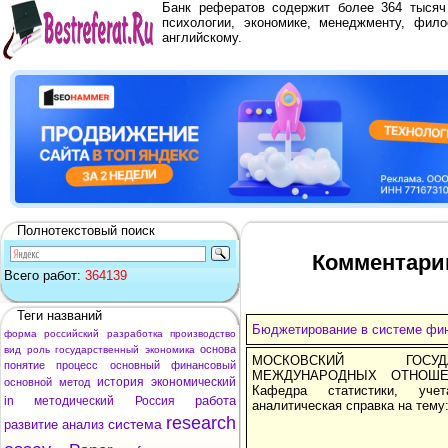
Банк рефератов содержит более 364 тыся
психологии, экономике, менеджменту, фило
английскому.
Полнотекстовый поиск
Комментари
Всего работ:
364139
Теги названий
Бюджетирование в системе фи
форма
российский
разработка
производство
основа
вид
роль
государственный
экономика
МОСКОВСКИЙ ГОСУД
понятие
процесс
основный
финансовый
МЕЖДУНАРОДНЫХ ОТНОШЕ
история
экономический
основной
метод
Кафедра статистики, уче
работа
in
методический
Россия
аналитическая справка на тему
research
система
развитие
анализ