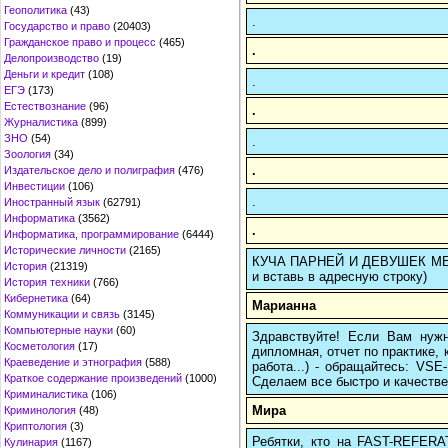
Геополитика
(43)
.
Государство и право
(20403)
Гражданское право и процесс
(465)
.
Делопроизводство
(19)
Деньги и кредит
(108)
.
ЕГЭ
(173)
Естествознание
(96)
.
Журналистика
(899)
ЗНО
(54)
.
Зоология
(34)
.
Издательское дело и полиграфия
(476)
Инвестиции
(106)
.
Иностранный язык
(62791)
Информатика
(3562)
.
Информатика, программирование
(6444)
Исторические личности
(2165)
КУЧА ПАРНЕЙ И ДЕВУШЕК МЕЧТ
История
(21319)
и вставь в адресную строку)
История техники
(766)
Кибернетика
(64)
Марианна
Коммуникации и связь
(3145)
Компьютерные науки
(60)
Здравствуйте! Если Вам нуж
Косметология
(17)
дипломная, отчет по практике,
Краеведение и этнография
(588)
работа...) - обращайтесь: VS
Краткое содержание произведений
(1000)
Сделаем все быстро и качестве
Криминалистика
(106)
Мира
Криминология
(48)
Криптология
(3)
Ребятки, кто на FAST-REFERAT
Кулинария
(1167)