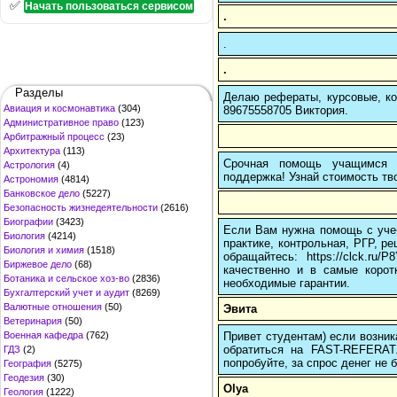
✅
Начать пользоваться сервисом
.
.
.
Разделы
Делаю рефераты, курсовые, ко
Авиация и космонавтика
(304)
89675558705 Виктория.
Административное право
(123)
Арбитражный процесс
(23)
Архитектура
(113)
Срочная помощь учащимся в
Астрология
(4)
поддержка! Узнай стоимость тво
Астрономия
(4814)
Банковское дело
(5227)
Безопасность жизнедеятельности
(2616)
Биографии
(3423)
Если Вам нужна помощь с учеб
Биология
(4214)
практике, контрольная, РГР, ре
Биология и химия
(1518)
обращайтесь: https://clck.r
Биржевое дело
(68)
качественно и в самые корот
Ботаника и сельское хоз-во
(2836)
необходимые гарантии.
Бухгалтерский учет и аудит
(8269)
Валютные отношения
(50)
Эвита
Ветеринария
(50)
Привет студентам) если возник
Военная кафедра
(762)
обратиться на FAST-REFERAT
ГДЗ
(2)
попробуйте, за спрос денег не б
География
(5275)
Геодезия
(30)
Olya
Геология
(1222)