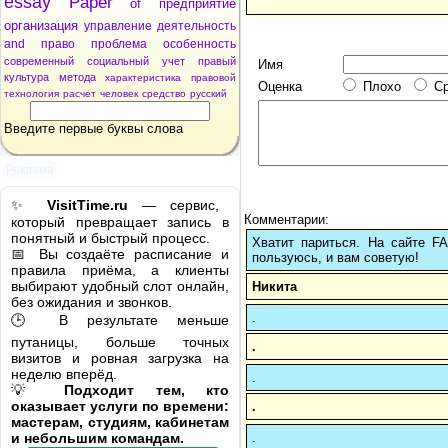
essay
Paper
of
предприятие
организация
управление
деятельность
and
право
проблема
особенность
современный
социальный
учет
правый
Имя
культура
метода
характеристика
правовой
Оценка
Плохо
С
технология
расчет
человек
средство
русский
Введите первые буквы слова
Реклама
✨
VisitTime.ru
— сервис,
Комментарии:
который превращает запись в
понятный и быстрый процесс.
Хватит париться. На сайте 
📅 Вы создаёте расписание и
пользуюсь, и вам советую!
правила приёма, а клиенты
выбирают удобный слот онлайн,
Никита
без ожидания и звонков.
.
🕒 В результате меньше
путаницы, больше точных
.
визитов и ровная загрузка на
неделю вперёд.
.
💡
Подходит тем, кто
оказывает услуги по времени:
.
мастерам, студиям, кабинетам
.
и небольшим командам.