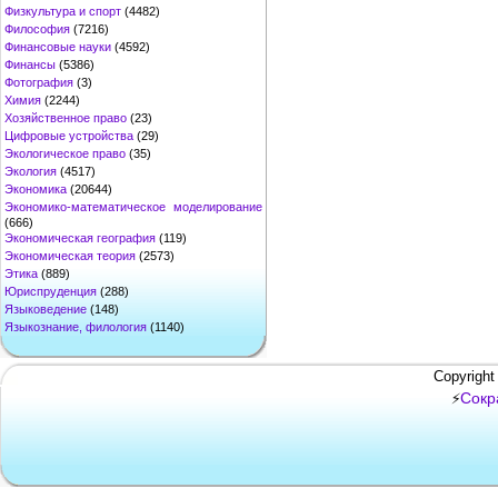
Физкультура и спорт
(4482)
Философия
(7216)
Финансовые науки
(4592)
Финансы
(5386)
Фотография
(3)
Химия
(2244)
Хозяйственное право
(23)
Цифровые устройства
(29)
Экологическое право
(35)
Экология
(4517)
Экономика
(20644)
Экономико-математическое моделирование
(666)
Экономическая география
(119)
Экономическая теория
(2573)
Этика
(889)
Юриспруденция
(288)
Языковедение
(148)
Языкознание, филология
(1140)
Copyright
Сокр
⚡