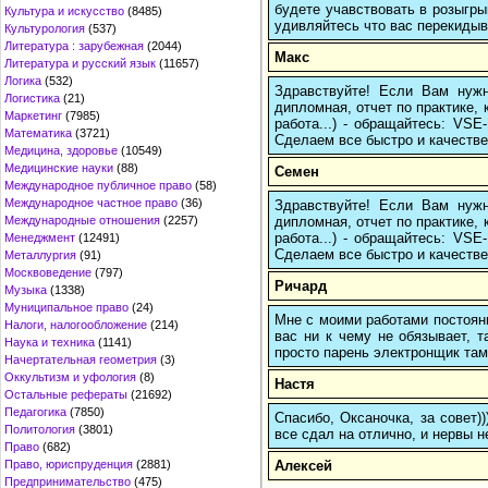
будете учавствовать в розыгрыш
Культура и искусство
(8485)
удивляйтесь что вас перекидыва
Культурология
(537)
Литература : зарубежная
(2044)
Макс
Литература и русский язык
(11657)
Логика
(532)
Здравствуйте! Если Вам нуж
Логистика
(21)
дипломная, отчет по практике,
Маркетинг
(7985)
работа...) - обращайтесь: VS
Математика
(3721)
Сделаем все быстро и качестве
Медицина, здоровье
(10549)
Медицинские науки
(88)
Семен
Международное публичное право
(58)
Международное частное право
(36)
Здравствуйте! Если Вам нуж
дипломная, отчет по практике,
Международные отношения
(2257)
работа...) - обращайтесь: VS
Менеджмент
(12491)
Сделаем все быстро и качестве
Металлургия
(91)
Москвоведение
(797)
Ричард
Музыка
(1338)
Муниципальное право
(24)
Мне с моими работами постоян
Налоги, налогообложение
(214)
вас ни к чему не обязывает, 
Наука и техника
(1141)
просто парень электронщик там 
Начертательная геометрия
(3)
Оккультизм и уфология
(8)
Настя
Остальные рефераты
(21692)
Педагогика
(7850)
Спасибо, Оксаночка, за совет)
Политология
(3801)
все сдал на отлично, и нервы н
Право
(682)
Алексей
Право, юриспруденция
(2881)
Предпринимательство
(475)