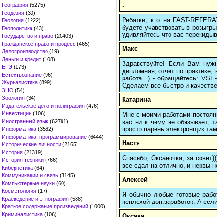
.
География
(5275)
Геодезия
(30)
Ребятки, кто на FAST-REFERAT
Геология
(1222)
будете учавствовать в розыгрыш
Геополитика
(43)
удивляйтесь что вас перекидыва
Государство и право
(20403)
Гражданское право и процесс
(465)
Макс
Делопроизводство
(19)
Деньги и кредит
(108)
Здравствуйте! Если Вам нуж
ЕГЭ
(173)
дипломная, отчет по практике,
Естествознание
(96)
работа...) - обращайтесь: VS
Журналистика
(899)
Сделаем все быстро и качестве
ЗНО
(54)
Зоология
(34)
Катарина
Издательское дело и полиграфия
(476)
Инвестиции
(106)
Мне с моими работами постоян
вас ни к чему не обязывает, 
Иностранный язык
(62791)
просто парень электронщик там 
Информатика
(3562)
Информатика, программирование
(6444)
Настя
Исторические личности
(2165)
История
(21319)
Спасибо, Оксаночка, за совет)
История техники
(766)
все сдал на отлично, и нервы н
Кибернетика
(64)
Коммуникации и связь
(3145)
Алексей
Компьютерные науки
(60)
Косметология
(17)
Я обычно любые готовые работ
Краеведение и этнография
(588)
неплохой доп.заработок. А если
Краткое содержание произведений
(1000)
Криминалистика
(106)
Оксана