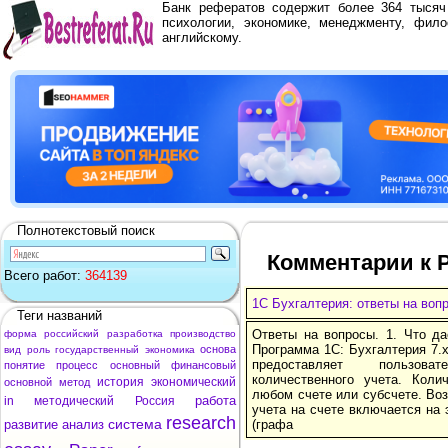
Банк рефератов содержит более 364 тыся
психологии, экономике, менеджменту, фило
английскому.
Полнотекстовый поиск
Комментарии к Р
Всего работ:
364139
1С Бухгалтерия: ответы на воп
Теги названий
Ответы на вопросы. 1. Что да
форма
российский
разработка
производство
Программа 1С: Бухгалтерия 7.
основа
вид
роль
государственный
экономика
предос­тавляет пользов
понятие
процесс
основный
финансовый
количественного учета. Кол
история
экономический
основной
метод
любом счете или субсчете. Во
работа
in
методический
Россия
учета на счете включается на 
research
система
развитие
анализ
(графа