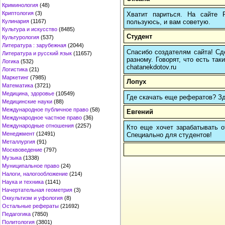
Криминология
(48)
Криптология
(3)
Хватит париться. На сайте
пользуюсь, и вам советую.
Кулинария
(1167)
Культура и искусство
(8485)
Студент
Культурология
(537)
Литература : зарубежная
(2044)
Спасибо создателям сайта! Сде
Литература и русский язык
(11657)
разному. Говорят, что есть так
Логика
(532)
chatanekdotov.ru
Логистика
(21)
Маркетинг
(7985)
Лопух
Математика
(3721)
Медицина, здоровье
(10549)
Где скачать еще рефератов? Зде
Медицинские науки
(88)
Международное публичное право
(58)
Евгений
Международное частное право
(36)
Международные отношения
(2257)
Кто еще хочет зарабатывать от
Менеджмент
(12491)
Cпециально для студентов!
Металлургия
(91)
Москвоведение
(797)
Музыка
(1338)
Муниципальное право
(24)
Налоги, налогообложение
(214)
Наука и техника
(1141)
Начертательная геометрия
(3)
Оккультизм и уфология
(8)
Остальные рефераты
(21692)
Педагогика
(7850)
Политология
(3801)