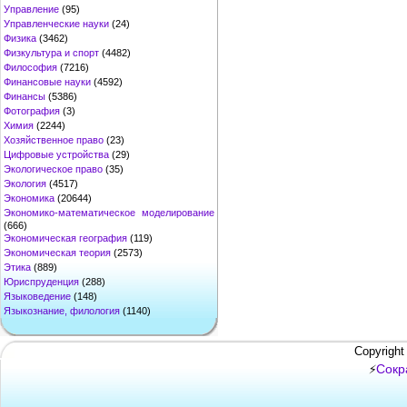
Управление
(95)
Управленческие науки
(24)
Физика
(3462)
Физкультура и спорт
(4482)
Философия
(7216)
Финансовые науки
(4592)
Финансы
(5386)
Фотография
(3)
Химия
(2244)
Хозяйственное право
(23)
Цифровые устройства
(29)
Экологическое право
(35)
Экология
(4517)
Экономика
(20644)
Экономико-математическое моделирование
(666)
Экономическая география
(119)
Экономическая теория
(2573)
Этика
(889)
Юриспруденция
(288)
Языковедение
(148)
Языкознание, филология
(1140)
Copyright
Сокр
⚡