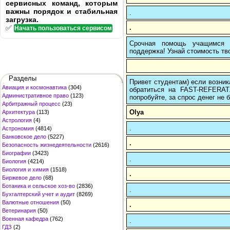
сервисных команд, которым
важны порядок и стабильная
.
загрузка.
.
✅
Начать пользоваться сервисом
Срочная помощь учащимся в
поддержка! Узнай стоимость тво
Разделы
Привет студентам) если возник
Авиация и космонавтика
(304)
обратиться на FAST-REFERAT
Административное право
(123)
попробуйте, за спрос денег не б
Арбитражный процесс
(23)
Olya
Архитектура
(113)
Астрология
(4)
.
Астрономия
(4814)
Банковское дело
(5227)
.
Безопасность жизнедеятельности
(2616)
Биографии
(3423)
.
Биология
(4214)
Биология и химия
(1518)
.
Биржевое дело
(68)
Ботаника и сельское хоз-во
(2836)
.
Бухгалтерский учет и аудит
(8269)
Валютные отношения
(50)
.
Ветеринария
(50)
Военная кафедра
(762)
.
ГДЗ
(2)