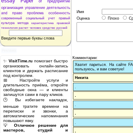
essay
Paper
of
предприятие
организация
управление
деятельность
Имя
and
право
проблема
особенность
Оценка
Плохо
С
современный
социальный
учет
правый
культура
метода
характеристика
правовой
технология
расчет
человек
средство
русский
Введите первые буквы слова
Реклама
Комментарии:
✨
VisitTime.ru
помогает быстро
Хватит париться. На сайте 
организовать онлайн-запись
пользуюсь, и вам советую!
клиентов и держать расписание
под контролем.
Никита
📅 Настройте услуги и
длительность приёма, откройте
.
свободные окна — и клиенты
запишутся сами в пару кликов.
.
🕒 Вы избегаете накладок,
.
меньше тратите времени на
переписки и звонки, а
.
автоматические напоминания
повышают явку.
.
💡
Отличное решение для
мастеров, студий и
.