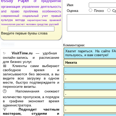
essay
Paper
of
предприятие
Имя
организация
управление
деятельность
Оценка
Плохо
С
and
право
проблема
особенность
современный
социальный
учет
правый
культура
метода
характеристика
правовой
технология
расчет
человек
средство
русский
Введите первые буквы слова
Реклама
Комментарии:
Хватит париться. На сайте 
✨
VisitTime.ru
— удобная
пользуюсь, и вам советую!
онлайн-запись и расписание
для бизнес услуг.
Никита
📅 Клиенты сами выбирают
свободное время и
.
записываются без звонков, а вы
.
видите всю загрузку в одном
месте, быстро подтверждаете и
.
переносите визиты.
🕒 Напоминания снижают
.
количество пропусков, а порядок
в графике экономит время
.
администратора.
.
💡
Подходит частным
мастерам, студиям и