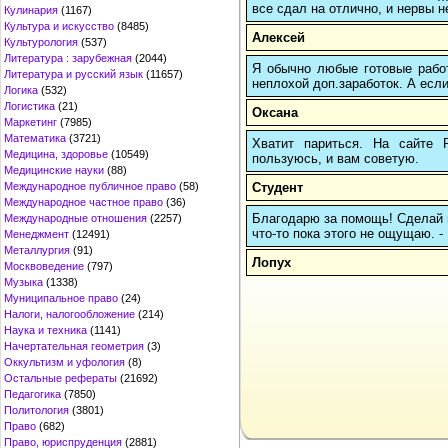
все сдал на отлично, и нервы н
Кулинария
(1167)
Культура и искусство
(8485)
Алексей
Культурология
(537)
Литература : зарубежная
(2044)
Я обычно любые готовые работ
Литература и русский язык
(11657)
неплохой доп.заработок. А если
Логика
(532)
Логистика
(21)
Оксана
Маркетинг
(7985)
Математика
(3721)
Хватит париться. На сайте
Медицина, здоровье
(10549)
пользуюсь, и вам советую.
Медицинские науки
(88)
Студент
Международное публичное право
(58)
Международное частное право
(36)
Благодарю за помощь! Сделай па
Международные отношения
(2257)
что-то пока этого не ощущаю. -
Менеджмент
(12491)
Металлургия
(91)
Лопух
Москвоведение
(797)
Музыка
(1338)
Муниципальное право
(24)
Налоги, налогообложение
(214)
Наука и техника
(1141)
Начертательная геометрия
(3)
Оккультизм и уфология
(8)
Остальные рефераты
(21692)
Педагогика
(7850)
Политология
(3801)
Право
(682)
Право, юриспруденция
(2881)