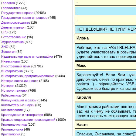
.
Геология
(1222)
Геополитика
(43)
.
Государство и право
(20403)
Гражданское право и процесс
(465)
.
Делопроизводство
(19)
Деньги и кредит
(108)
НЕТ ДЕВУШКИ? НЕ ТУПИ! ЧЕРЕЗ 
ЕГЭ
(173)
Естествознание
(96)
Илона
Журналистика
(899)
ЗНО
(54)
Ребятки, кто на FAST-REFERAT
будете учавствовать в розыгрыш
Зоология
(34)
удивляйтесь что вас перекидыва
Издательское дело и полиграфия
(476)
Инвестиции
(106)
Макс
Иностранный язык
(62791)
Информатика
(3562)
Здравствуйте! Если Вам нуж
Информатика, программирование
(6444)
дипломная, отчет по практике,
Исторические личности
(2165)
работа...) - обращайтесь: VS
История
(21319)
Сделаем все быстро и качестве
История техники
(766)
Кибернетика
(64)
Кирилл
Коммуникации и связь
(3145)
Компьютерные науки
(60)
Мне с моими работами постоян
Косметология
(17)
вас ни к чему не обязывает, 
Краеведение и этнография
(588)
просто парень электронщик там 
Краткое содержание произведений
(1000)
Настя
Криминалистика
(106)
Криминология
(48)
Спасибо, Оксаночка, за совет)
Криптология
(3)