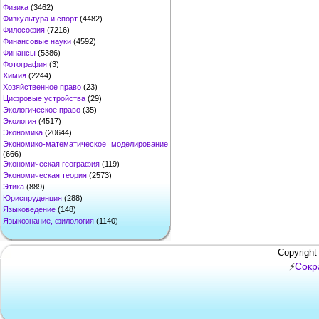
Физика
(3462)
Физкультура и спорт
(4482)
Философия
(7216)
Финансовые науки
(4592)
Финансы
(5386)
Фотография
(3)
Химия
(2244)
Хозяйственное право
(23)
Цифровые устройства
(29)
Экологическое право
(35)
Экология
(4517)
Экономика
(20644)
Экономико-математическое моделирование
(666)
Экономическая география
(119)
Экономическая теория
(2573)
Этика
(889)
Юриспруденция
(288)
Языковедение
(148)
Языкознание, филология
(1140)
Copyright
Сокр
⚡