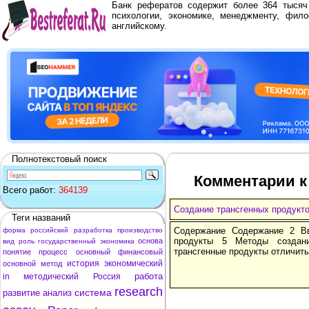
Банк рефератов содержит более 364 тыся
психологии, экономике, менеджменту, фило
английскому.
Полнотекстовый поиск
Комментарии к
Всего работ:
364139
Создание трансгенных продукт
Теги названий
Содержание Содержание 2 Вв
форма
российский
разработка
производство
продукты 5 Методы создан
основа
вид
роль
государственный
экономика
трансгенные продукты отличить
понятие
процесс
основный
финансовый
история
экономический
основной
метод
работа
in
методический
Россия
research
система
развитие
анализ