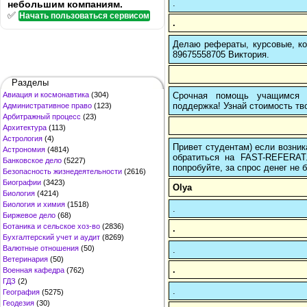
.
небольшим компаниям.
✅
Начать пользоваться сервисом
.
Делаю рефераты, курсовые, ко
89675558705 Виктория.
Разделы
Срочная помощь учащимся в
Авиация и космонавтика
(304)
поддержка! Узнай стоимость тво
Административное право
(123)
Арбитражный процесс
(23)
Архитектура
(113)
Астрология
(4)
Привет студентам) если возник
Астрономия
(4814)
обратиться на FAST-REFERAT
Банковское дело
(5227)
попробуйте, за спрос денег не б
Безопасность жизнедеятельности
(2616)
Биографии
(3423)
Olya
Биология
(4214)
Биология и химия
(1518)
.
Биржевое дело
(68)
Ботаника и сельское хоз-во
(2836)
.
Бухгалтерский учет и аудит
(8269)
Валютные отношения
(50)
.
Ветеринария
(50)
.
Военная кафедра
(762)
ГДЗ
(2)
.
География
(5275)
Геодезия
(30)