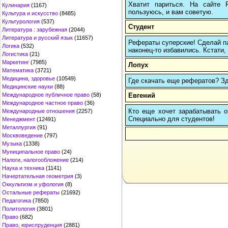
Хватит париться. На сайте
Кулинария
(1167)
пользуюсь, и вам советую.
Культура и искусство
(8485)
Культурология
(537)
Студент
Литература : зарубежная
(2044)
Литература и русский язык
(11657)
Рефераты суперские! Сделай па
Логика
(532)
наконец-то избавились. Кстати, 
Логистика
(21)
Маркетинг
(7985)
Лопух
Математика
(3721)
Медицина, здоровье
(10549)
Где скачать еще рефератов? Зде
Медицинские науки
(88)
Евгений
Международное публичное право
(58)
Международное частное право
(36)
Кто еще хочет зарабатывать от
Международные отношения
(2257)
Cпециально для студентов!
Менеджмент
(12491)
Металлургия
(91)
Москвоведение
(797)
Музыка
(1338)
Муниципальное право
(24)
Налоги, налогообложение
(214)
Наука и техника
(1141)
Начертательная геометрия
(3)
Оккультизм и уфология
(8)
Остальные рефераты
(21692)
Педагогика
(7850)
Политология
(3801)
Право
(682)
Право, юриспруденция
(2881)