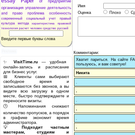
essay
Paper
of
предприятие
Имя
организация
управление
деятельность
Оценка
Плохо
С
and
право
проблема
особенность
современный
социальный
учет
правый
культура
метода
характеристика
правовой
технология
расчет
человек
средство
русский
Введите первые буквы слова
Реклама
Комментарии:
Хватит париться. На сайте 
✨
VisitTime.ru
— удобная
пользуюсь, и вам советую!
онлайн-запись и расписание
для бизнес услуг.
Никита
📅 Клиенты сами выбирают
свободное время и
.
записываются без звонков, а вы
.
видите всю загрузку в одном
месте, быстро подтверждаете и
.
переносите визиты.
🕒 Напоминания снижают
.
количество пропусков, а порядок
в графике экономит время
.
администратора.
.
💡
Подходит частным
мастерам, студиям и