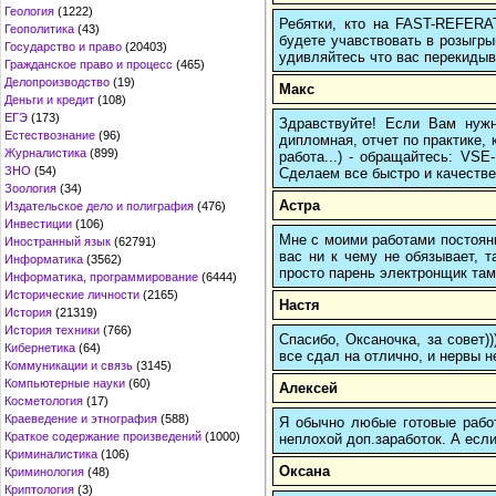
Геология
(1222)
Ребятки, кто на FAST-REFERAT
Геополитика
(43)
будете учавствовать в розыгрыш
Государство и право
(20403)
удивляйтесь что вас перекидыва
Гражданское право и процесс
(465)
Делопроизводство
(19)
Макс
Деньги и кредит
(108)
ЕГЭ
(173)
Здравствуйте! Если Вам нуж
Естествознание
(96)
дипломная, отчет по практике,
Журналистика
(899)
работа...) - обращайтесь: VS
ЗНО
(54)
Сделаем все быстро и качестве
Зоология
(34)
Астра
Издательское дело и полиграфия
(476)
Инвестиции
(106)
Мне с моими работами постоян
Иностранный язык
(62791)
вас ни к чему не обязывает, 
Информатика
(3562)
просто парень электронщик там 
Информатика, программирование
(6444)
Исторические личности
(2165)
Настя
История
(21319)
История техники
(766)
Спасибо, Оксаночка, за совет)
Кибернетика
(64)
все сдал на отлично, и нервы н
Коммуникации и связь
(3145)
Компьютерные науки
(60)
Алексей
Косметология
(17)
Краеведение и этнография
(588)
Я обычно любые готовые работ
Краткое содержание произведений
(1000)
неплохой доп.заработок. А если
Криминалистика
(106)
Оксана
Криминология
(48)
Криптология
(3)