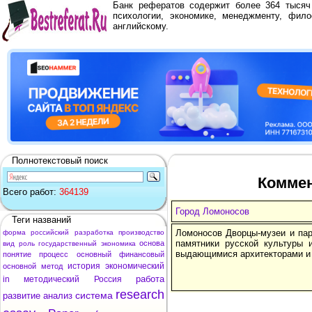
Банк рефератов содержит более 364 тыся
психологии, экономике, менеджменту, фило
английскому.
Полнотекстовый поиск
Коммен
Всего работ:
364139
Город Ломоносов
Теги названий
Ломоносов Дворцы-музеи и пар
форма
российский
разработка
производство
памятники русской культуры и
основа
вид
роль
государственный
экономика
выдающимися архитекторами и 
понятие
процесс
основный
финансовый
история
экономический
основной
метод
работа
in
методический
Россия
research
система
развитие
анализ