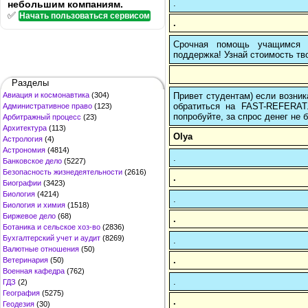
.
небольшим компаниям.
✅
Начать пользоваться сервисом
.
Срочная помощь учащимся в
поддержка! Узнай стоимость тво
Разделы
Привет студентам) если возник
Авиация и космонавтика
(304)
обратиться на FAST-REFERAT
Административное право
(123)
попробуйте, за спрос денег не б
Арбитражный процесс
(23)
Архитектура
(113)
Olya
Астрология
(4)
Астрономия
(4814)
.
Банковское дело
(5227)
Безопасность жизнедеятельности
(2616)
.
Биографии
(3423)
Биология
(4214)
.
Биология и химия
(1518)
Биржевое дело
(68)
.
Ботаника и сельское хоз-во
(2836)
Бухгалтерский учет и аудит
(8269)
.
Валютные отношения
(50)
.
Ветеринария
(50)
Военная кафедра
(762)
.
ГДЗ
(2)
География
(5275)
.
Геодезия
(30)