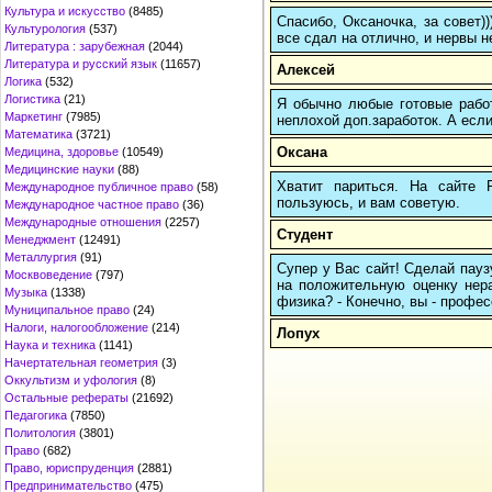
Культура и искусство
(8485)
Спасибо, Оксаночка, за совет)
Культурология
(537)
все сдал на отлично, и нервы н
Литература : зарубежная
(2044)
Литература и русский язык
(11657)
Алексей
Логика
(532)
Логистика
(21)
Я обычно любые готовые работ
Маркетинг
(7985)
неплохой доп.заработок. А если
Математика
(3721)
Оксана
Медицина, здоровье
(10549)
Медицинские науки
(88)
Хватит париться. На сайте
Международное публичное право
(58)
пользуюсь, и вам советую.
Международное частное право
(36)
Международные отношения
(2257)
Студент
Менеджмент
(12491)
Металлургия
(91)
Супер у Вас сайт! Сделай пауз
Москвоведение
(797)
на положительную оценку нер
Музыка
(1338)
физика? - Конечно, вы - професс
Муниципальное право
(24)
Налоги, налогообложение
(214)
Лопух
Наука и техника
(1141)
Начертательная геометрия
(3)
Оккультизм и уфология
(8)
Остальные рефераты
(21692)
Педагогика
(7850)
Политология
(3801)
Право
(682)
Право, юриспруденция
(2881)
Предпринимательство
(475)