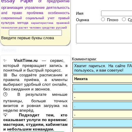
essay
Paper
of
предприятие
организация
управление
деятельность
and
право
проблема
особенность
Имя
современный
социальный
учет
правый
Оценка
Плохо
С
культура
метода
характеристика
правовой
технология
расчет
человек
средство
русский
Введите первые буквы слова
Реклама
Комментарии:
✨
VisitTime.ru
— сервис,
который превращает запись в
Хватит париться. На сайте 
понятный и быстрый процесс.
пользуюсь, и вам советую!
📅 Вы создаёте расписание и
Никита
правила приёма, а клиенты
выбирают удобный слот онлайн,
.
без ожидания и звонков.
🕒 В результате меньше
.
путаницы, больше точных
визитов и ровная загрузка на
.
неделю вперёд.
.
💡
Подходит тем, кто
оказывает услуги по времени:
.
мастерам, студиям, кабинетам
и небольшим командам.
.