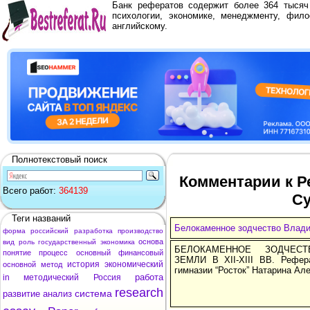
Банк рефератов содержит более 364 тыся
психологии, экономике, менеджменту, фило
английскому.
Полнотекстовый поиск
Комментарии к Р
Всего работ:
364139
Су
Теги названий
Белокаменное зодчество Влади
форма
российский
разработка
производство
основа
вид
роль
государственный
экономика
БЕЛОКАМЕННОЕ ЗОДЧЕСТ
понятие
процесс
основный
финансовый
ЗЕМЛИ В XII-XIII ВВ. Рефер
история
экономический
основной
метод
гимназии “Росток” Натарина Ал
работа
in
методический
Россия
research
система
развитие
анализ