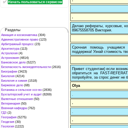
✅
Начать пользоваться сервисом
.
.
Делаю рефераты, курсовые, ко
Разделы
89675558705 Виктория.
Авиация и космонавтика
(304)
Административное право
(123)
Арбитражный процесс
(23)
Срочная помощь учащимся в
Архитектура
(113)
поддержка! Узнай стоимость тво
Астрология
(4)
Астрономия
(4814)
Банковское дело
(5227)
Безопасность жизнедеятельности
(2616)
Привет студентам) если возник
Биографии
(3423)
обратиться на FAST-REFERAT
Биология
(4214)
попробуйте, за спрос денег не б
Биология и химия
(1518)
Olya
Биржевое дело
(68)
Ботаника и сельское хоз-во
(2836)
.
Бухгалтерский учет и аудит
(8269)
Валютные отношения
(50)
.
Ветеринария
(50)
Военная кафедра
(762)
.
ГДЗ
(2)
География
(5275)
.
Геодезия
(30)
Геология
(1222)