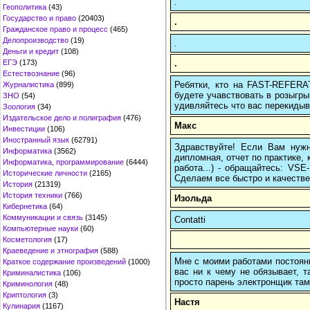
.
Геополитика
(43)
Государство и право
(20403)
.
Гражданское право и процесс
(465)
Делопроизводство
(19)
.
Деньги и кредит
(108)
.
ЕГЭ
(173)
Естествознание
(96)
Ребятки, кто на FAST-REFERAT
Журналистика
(899)
будете учавствовать в розыгрыш
ЗНО
(54)
удивляйтесь что вас перекидыва
Зоология
(34)
Издательское дело и полиграфия
(476)
Макс
Инвестиции
(106)
Иностранный язык
(62791)
Здравствуйте! Если Вам нуж
Информатика
(3562)
дипломная, отчет по практике,
Информатика, программирование
(6444)
работа...) - обращайтесь: VS
Исторические личности
(2165)
Сделаем все быстро и качестве
История
(21319)
История техники
(766)
Изольда
Кибернетика
(64)
Коммуникации и связь
(3145)
Contatti
Компьютерные науки
(60)
Косметология
(17)
Краеведение и этнография
(588)
Мне с моими работами постоян
Краткое содержание произведений
(1000)
вас ни к чему не обязывает, 
Криминалистика
(106)
просто парень электронщик там 
Криминология
(48)
Криптология
(3)
Настя
Кулинария
(1167)