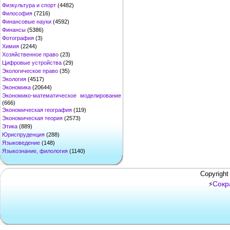
Физкультура и спорт
(4482)
Философия
(7216)
Финансовые науки
(4592)
Финансы
(5386)
Фотография
(3)
Химия
(2244)
Хозяйственное право
(23)
Цифровые устройства
(29)
Экологическое право
(35)
Экология
(4517)
Экономика
(20644)
Экономико-математическое моделирование
(666)
Экономическая география
(119)
Экономическая теория
(2573)
Этика
(889)
Юриспруденция
(288)
Языковедение
(148)
Языкознание, филология
(1140)
Copyright
Сокр
⚡