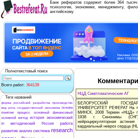
Банк рефератов содержит более 364 тыся
психологии, экономике, менеджменту, фило
английскому.
Полнотекстовый поиск
Комментари
Всего работ:
364139
НЦД Симптоматические АГ
Теги названий
БЕЛОРУССКИЙ ГОСУДА
форма
российский
разработка
производство
УНИВЕРСИТЕТ РЕФЕРАТ На те
основа
вид
роль
государственный
экономика
МИНСК, 2008 Термин «НЦД» п
понятие
процесс
основный
финансовый
1938 г. Синонимы (СНГ):
история
экономический
основной
метод
нейроциркуляторная астения
работа
in
методический
Россия
кардиальный невроз сердца (НЦ
research
система
развитие
анализ