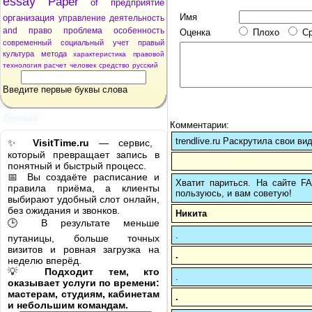
essay
Paper
of
предприятие
Имя
организация
управление
деятельность
and
право
проблема
особенность
Оценка
Плохо
С
современный
социальный
учет
правый
культура
метода
характеристика
правовой
технология
расчет
человек
средство
русский
Введите первые буквы слова
Реклама
Комментарии:
trendlive.ru Раскрутила свои ви
✨
VisitTime.ru
— сервис,
который превращает запись в
понятный и быстрый процесс.
📅 Вы создаёте расписание и
Хватит париться. На сайте 
правила приёма, а клиенты
пользуюсь, и вам советую!
выбирают удобный слот онлайн,
без ожидания и звонков.
Никита
🕒 В результате меньше
.
путаницы, больше точных
визитов и ровная загрузка на
.
неделю вперёд.
💡
Подходит тем, кто
.
оказывает услуги по времени:
мастерам, студиям, кабинетам
.
и небольшим командам.