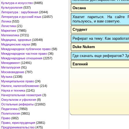
Культура и искусство
(8485)
Оксана
Культурология
(537)
Литература : зарубежная
(2044)
Хватит париться. На сайте
Литература и русский язык
(11657)
пользуюсь, и вам советую.
Логика
(532)
Логистика
(21)
Студент
Маркетинг
(7985)
Математика
(3721)
Реферат на тему: Как заработа
Медицина, здоровье
(10549)
Медицинские науки
(88)
Duke Nukem
Международное публичное право
(58)
Международное частное право
(36)
Где скачать еще рефератов? Зде
Международные отношения
(2257)
Менеджмент
(12491)
Евгений
Металлургия
(91)
Москвоведение
(797)
Музыка
(1338)
Муниципальное право
(24)
Налоги, налогообложение
(214)
Наука и техника
(1141)
Начертательная геометрия
(3)
Оккультизм и уфология
(8)
Остальные рефераты
(21692)
Педагогика
(7850)
Политология
(3801)
Право
(682)
Право, юриспруденция
(2881)
Предпринимательство
(475)