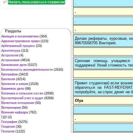
✅
Начать пользоваться сервисом
.
.
.
.
Разделы
Авиация и космонавтика
(304)
Делаю рефераты, курсовые, ко
Административное право
(123)
89675558705 Виктория.
Арбитражный процесс
(23)
Архитектура
(113)
Астрология
(4)
Астрономия
(4814)
Срочная помощь учащимся в
поддержка! Узнай стоимость тво
Банковское дело
(5227)
Безопасность жизнедеятельности
(2616)
Биографии
(3423)
Биология
(4214)
Привет студентам) если возник
Биология и химия
(1518)
обратиться на FAST-REFERAT
Биржевое дело
(68)
попробуйте, за спрос денег не б
Ботаника и сельское хоз-во
(2836)
Бухгалтерский учет и аудит
(8269)
Olya
Валютные отношения
(50)
Ветеринария
(50)
.
Военная кафедра
(762)
ГДЗ
(2)
.
География
(5275)
Геодезия
(30)
.
Геология
(1222)