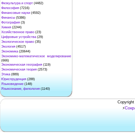
Физкультура и спорт
(4482)
Философия
(7216)
Финансовые науки
(4592)
Финансы
(5386)
Фотография
(3)
Химия
(2244)
Хозяйственное право
(23)
Цифровые устройства
(29)
Экологическое право
(35)
Экология
(4517)
Экономика
(20644)
Экономико-математическое моделирование
(666)
Экономическая география
(119)
Экономическая теория
(2573)
Этика
(889)
Юриспруденция
(288)
Языковедение
(148)
Языкознание, филология
(1140)
Copyright
Сокр
⚡