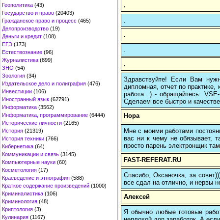
.
Геополитика
(43)
Государство и право
(20403)
.
Гражданское право и процесс
(465)
Делопроизводство
(19)
.
Деньги и кредит
(108)
ЕГЭ
(173)
.
Естествознание
(96)
Журналистика
(899)
.
ЗНО
(54)
Зоология
(34)
Здравствуйте! Если Вам нуж
Издательское дело и полиграфия
(476)
дипломная, отчет по практике,
Инвестиции
(106)
работа...) - обращайтесь: VS
Иностранный язык
(62791)
Сделаем все быстро и качестве
Информатика
(3562)
Нора
Информатика, программирование
(6444)
Исторические личности
(2165)
Мне с моими работами постоян
История
(21319)
вас ни к чему не обязывает, 
История техники
(766)
просто парень электронщик там 
Кибернетика
(64)
Коммуникации и связь
(3145)
FAST-REFERAT.RU
Компьютерные науки
(60)
Косметология
(17)
Спасибо, Оксаночка, за совет)
Краеведение и этнография
(588)
все сдал на отлично, и нервы н
Краткое содержание произведений
(1000)
Криминалистика
(106)
Алексей
Криминология
(48)
Криптология
(3)
Я обычно любые готовые работ
Кулинария
(1167)
неплохой доп.заработок. А если