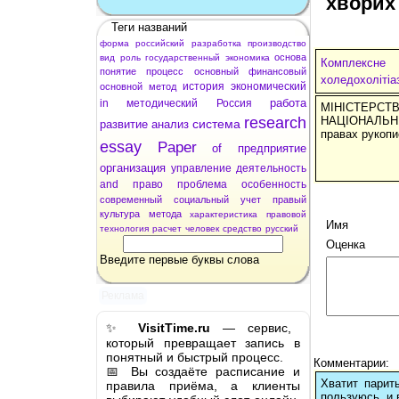
хворих
Теги названий
форма
российский
разработка
производство
основа
вид
роль
государственный
экономика
Комплексне 
понятие
процесс
основный
финансовый
холедохолітіа
история
экономический
основной
метод
работа
in
методический
Россия
МІНІСТЕРСТ
research
НАЦІОНАЛЬНИ
система
развитие
анализ
правах рукоп
essay
Paper
of
предприятие
организация
управление
деятельность
and
право
проблема
особенность
современный
социальный
учет
правый
культура
метода
характеристика
правовой
Имя
технология
расчет
человек
средство
русский
Оценка
Введите первые буквы слова
Реклама
✨
VisitTime.ru
— сервис,
который превращает запись в
понятный и быстрый процесс.
Комментарии:
📅 Вы создаёте расписание и
Хватит парит
правила приёма, а клиенты
пользуюсь, и 