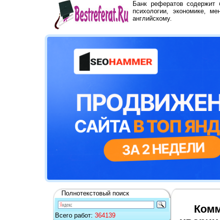
Банк рефератов содержит
психологии, экономике, ме
английскому.
Полнотекстовый поиск
Комм
Всего работ:
364139