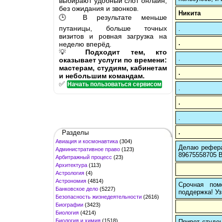
выбирают удобный слот онлайн,
без ожидания и звонков.
Никита
🕒 В результате меньше
путаницы, больше точных
.
визитов и ровная загрузка на
.
неделю вперёд.
💡
Подходит тем, кто
.
оказывает услуги по времени:
мастерам, студиям, кабинетам
.
и небольшим командам.
✅
Начать пользоваться сервисом
.
.
.
.
Разделы
Авиация и космонавтика
(304)
Делаю рефера
Административное право
(123)
89675558705 В
Арбитражный процесс
(23)
Архитектура
(113)
Астрология
(4)
Астрономия
(4814)
Срочная пом
Банковское дело
(5227)
поддержка! Уз
Безопасность жизнедеятельности
(2616)
Биографии
(3423)
Биология
(4214)
Биология и химия
(1518)
Привет студен