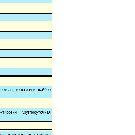
вотсап, телеграмм, вайбер
тировки! Круглосуточная
ольных до диплома), можете