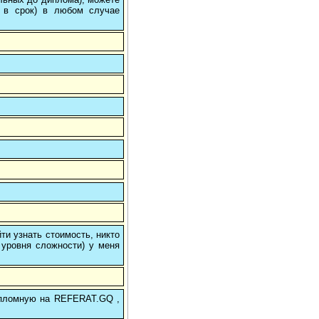
 в срок) в любом случае
и узнать стоимость, никто
 уровня сложности) у меня
 дипломную на REFERAT.GQ ,