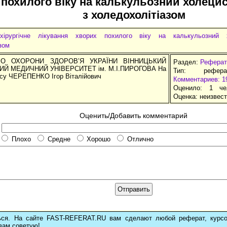
 похилого віку на калькульозний холеци
з холедохолітіазом
хірургічне лікування хворих похилого віку на калькульозний 
зом
ВО ОХОРОНИ ЗДОРОВ’Я УКРАЇНИ ВІННИЦЬКИЙ
Раздел:
Реферат
Й МЕДИЧНИЙ УНІВЕРСИТЕТ ім. М.І.ПИРОГОВА На
Тип: рефер
ису ЧЕРЕПЕНКО Ігор Віталійович
Комментариев: 1
Оценило: 1 че
Оценка:
неизвес
Оценить/Добавить комментарий
Плохо
Средне
Хорошо
Отлично
ься. На сайте FAST-REFERAT.RU вам сделают любой реферат, курс
вам советую!