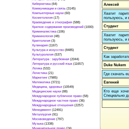
Кибернетика
(64)
Алексей
Коммуникации и связь
(3145)
Компьютерные науки
(60)
Хватит пари
пользуюсь, и 
Косметология
(17)
Краеведение и этнография
(588)
Студент
Краткое содержание произведений
(1000)
Криминалистика
(106)
Хватит пари
Криминология
(48)
пользуюсь, и 
Криптология
(3)
Кулинария
(1167)
Студент
Культура и искусство
(8485)
Культурология
(537)
Как заработат
Литература : зарубежная
(2044)
Литература и русский язык
(11657)
Duke Nukem
Логика
(532)
Логистика
(21)
Где скачать е
Маркетинг
(7985)
Евгений
Математика
(3721)
Медицина, здоровье
(10549)
Кто еще хочет
Медицинские науки
(88)
Cпециально д
Международное публичное право
(58)
Международное частное право
(36)
Международные отношения
(2257)
Менеджмент
(12491)
Металлургия
(91)
Москвоведение
(797)
Музыка
(1338)
Муниципальное право
(24)