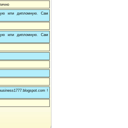
лично
вую или дипломную. Сам
вую или дипломную. Сам
usiness1777.blogspot.com !