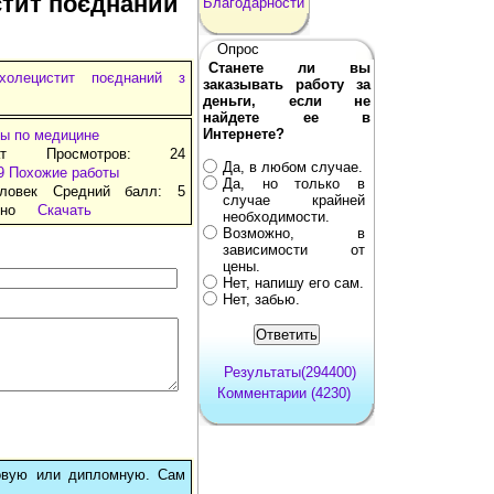
стит поєднаний
Благодарности
Опрос
Станете ли вы
холецистит поєднаний з
заказывать работу за
деньги, если не
найдете ее в
Интернете?
ы по медицине
ат Просмотров: 24
Да, в любом случае.
9
Похожие работы
Да, но только в
ловек Средний балл: 5
случае крайней
тно
Скачать
необходимости.
Возможно, в
зависимости от
цены.
Нет, напишу его сам.
Нет, забью.
Результаты(294400)
Комментарии (4230)
овую или дипломную. Сам