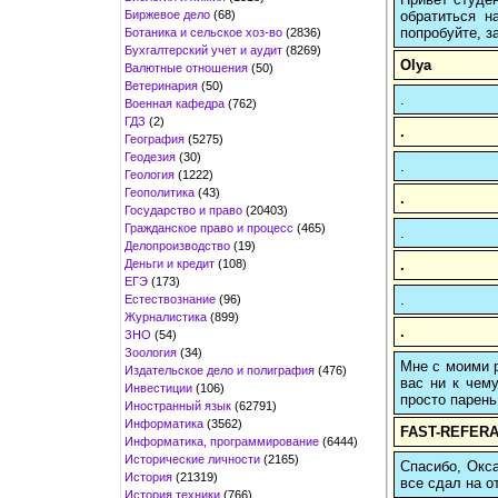
Биржевое дело
(68)
обратиться н
попробуйте, з
Ботаника и сельское хоз-во
(2836)
Бухгалтерский учет и аудит
(8269)
Olya
Валютные отношения
(50)
Ветеринария
(50)
.
Военная кафедра
(762)
ГДЗ
(2)
.
География
(5275)
Геодезия
(30)
.
Геология
(1222)
Геополитика
(43)
.
Государство и право
(20403)
Гражданское право и процесс
(465)
.
Делопроизводство
(19)
Деньги и кредит
(108)
.
ЕГЭ
(173)
.
Естествознание
(96)
Журналистика
(899)
.
ЗНО
(54)
Зоология
(34)
Мне с моими р
Издательское дело и полиграфия
(476)
вас ни к чему
Инвестиции
(106)
просто парень
Иностранный язык
(62791)
Информатика
(3562)
FAST-REFERA
Информатика, программирование
(6444)
Исторические личности
(2165)
Спасибо, Окса
История
(21319)
все сдал на о
История техники
(766)