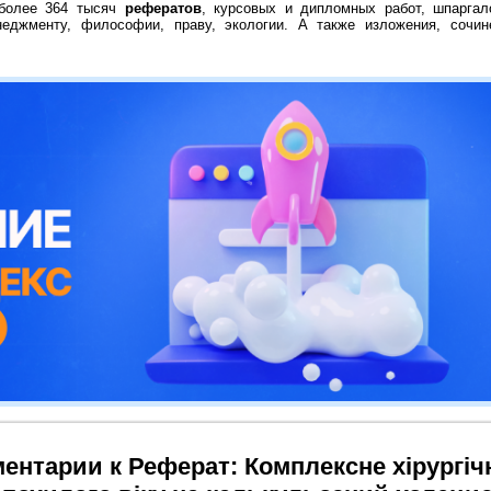
 более 364 тысяч
рефератов
, курсовых и дипломных работ, шпаргал
неджменту, философии, праву, экологии. А также изложения, сочин
ентарии к Реферат: Комплексне хірургіч