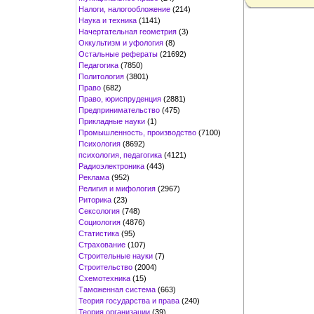
Налоги, налогообложение
(214)
Наука и техника
(1141)
Начертательная геометрия
(3)
Оккультизм и уфология
(8)
Остальные рефераты
(21692)
Педагогика
(7850)
Политология
(3801)
Право
(682)
Право, юриспруденция
(2881)
Предпринимательство
(475)
Прикладные науки
(1)
Промышленность, производство
(7100)
Психология
(8692)
психология, педагогика
(4121)
Радиоэлектроника
(443)
Реклама
(952)
Религия и мифология
(2967)
Риторика
(23)
Сексология
(748)
Социология
(4876)
Статистика
(95)
Страхование
(107)
Строительные науки
(7)
Строительство
(2004)
Схемотехника
(15)
Таможенная система
(663)
Теория государства и права
(240)
Теория организации
(39)