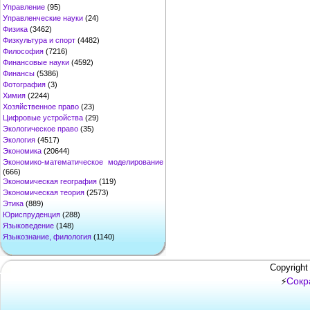
Управление
(95)
Управленческие науки
(24)
Физика
(3462)
Физкультура и спорт
(4482)
Философия
(7216)
Финансовые науки
(4592)
Финансы
(5386)
Фотография
(3)
Химия
(2244)
Хозяйственное право
(23)
Цифровые устройства
(29)
Экологическое право
(35)
Экология
(4517)
Экономика
(20644)
Экономико-математическое моделирование
(666)
Экономическая география
(119)
Экономическая теория
(2573)
Этика
(889)
Юриспруденция
(288)
Языковедение
(148)
Языкознание, филология
(1140)
Copyright
Сокр
⚡