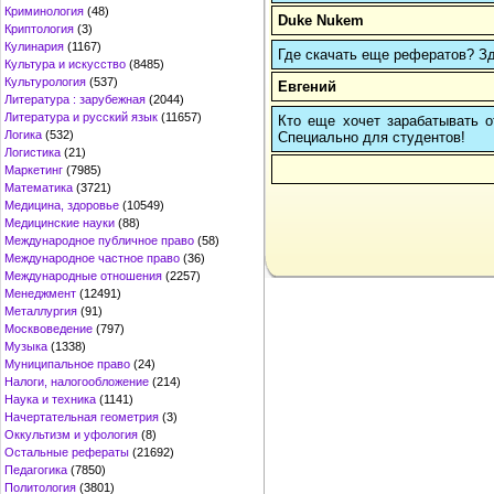
Криминология
(48)
Duke Nukem
Криптология
(3)
Кулинария
(1167)
Где скачать еще рефератов? Зде
Культура и искусство
(8485)
Культурология
(537)
Евгений
Литература : зарубежная
(2044)
Литература и русский язык
(11657)
Кто еще хочет зарабатывать от
Логика
(532)
Cпециально для студентов!
Логистика
(21)
Маркетинг
(7985)
Математика
(3721)
Медицина, здоровье
(10549)
Медицинские науки
(88)
Международное публичное право
(58)
Международное частное право
(36)
Международные отношения
(2257)
Менеджмент
(12491)
Металлургия
(91)
Москвоведение
(797)
Музыка
(1338)
Муниципальное право
(24)
Налоги, налогообложение
(214)
Наука и техника
(1141)
Начертательная геометрия
(3)
Оккультизм и уфология
(8)
Остальные рефераты
(21692)
Педагогика
(7850)
Политология
(3801)