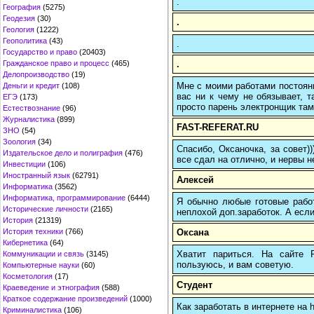
.
География
(5275)
Геодезия
(30)
.
Геология
(1222)
Геополитика
(43)
.
Государство и право
(20403)
.
Гражданское право и процесс
(465)
Делопроизводство
(19)
Мне с моими работами постоян
Деньги и кредит
(108)
вас ни к чему не обязывает, 
ЕГЭ
(173)
просто парень электронщик там 
Естествознание
(96)
Журналистика
(899)
FAST-REFERAT.RU
ЗНО
(54)
Зоология
(34)
Спасибо, Оксаночка, за совет)
Издательское дело и полиграфия
(476)
все сдал на отлично, и нервы н
Инвестиции
(106)
Иностранный язык
(62791)
Алексей
Информатика
(3562)
Информатика, программирование
(6444)
Я обычно любые готовые работ
Исторические личности
(2165)
неплохой доп.заработок. А если
История
(21319)
Оксана
История техники
(766)
Кибернетика
(64)
Хватит париться. На сайте
Коммуникации и связь
(3145)
пользуюсь, и вам советую.
Компьютерные науки
(60)
Косметология
(17)
Студент
Краеведение и этнография
(588)
Краткое содержание произведений
(1000)
Как заработать в интернете на 
Криминалистика
(106)