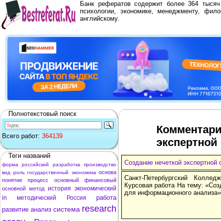
Банк рефератов содержит более 364 тыся
психологии, экономике, менеджменту, фило
английскому.
Полнотекстовый поиск
Комментари
Всего работ:
364139
экспертной
Теги названий
Создание нечеткой экспертной
форма
российский
разработка
производство
основа
вид
роль
государственный
экономика
Санкт-Петербургский Колле
понятие
процесс
основный
финансовый
Курсовая работа На тему: «Соз
история
экономический
основной
метод
для информационного анализа»
работа
in
методический
Россия
research
система
развитие
анализ