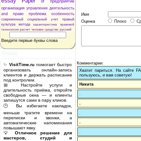
essay
Paper
of
предприятие
организация
управление
деятельность
and
право
проблема
особенность
Имя
современный
социальный
учет
правый
Оценка
Плохо
С
культура
метода
характеристика
правовой
технология
расчет
человек
средство
русский
Введите первые буквы слова
Реклама
Комментарии:
✨
VisitTime.ru
помогает быстро
организовать онлайн-запись
Хватит париться. На сайте 
клиентов и держать расписание
пользуюсь, и вам советую!
под контролем.
Никита
📅 Настройте услуги и
длительность приёма, откройте
.
свободные окна — и клиенты
запишутся сами в пару кликов.
.
🕒 Вы избегаете накладок,
меньше тратите времени на
.
переписки и звонки, а
.
автоматические напоминания
повышают явку.
.
💡
Отличное решение для
мастеров, студий и
.