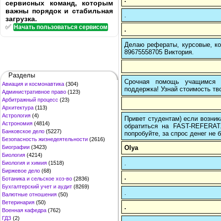
сервисных команд, которым
важны порядок и стабильная
.
загрузка.
✅
Начать пользоваться сервисом
.
Делаю рефераты, курсовые, ко
89675558705 Виктория.
Разделы
Срочная помощь учащимся в
Авиация и космонавтика
(304)
поддержка! Узнай стоимость тво
Административное право
(123)
Арбитражный процесс
(23)
Архитектура
(113)
Астрология
(4)
Привет студентам) если возник
Астрономия
(4814)
обратиться на FAST-REFERAT
Банковское дело
(5227)
попробуйте, за спрос денег не б
Безопасность жизнедеятельности
(2616)
Olya
Биографии
(3423)
Биология
(4214)
.
Биология и химия
(1518)
Биржевое дело
(68)
.
Ботаника и сельское хоз-во
(2836)
Бухгалтерский учет и аудит
(8269)
.
Валютные отношения
(50)
Ветеринария
(50)
.
Военная кафедра
(762)
ГДЗ
(2)