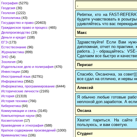
География
(5275)
.
Геодезия
(30)
Геология
(1222)
Ребятки, кто на FAST-REFERAT
Геополитика
(43)
будете учавствовать в розыгрыш
Государство и право
(20403)
удивляйтесь что вас перекидыва
Гражданское право и процесс
(465)
Макс
Делопроизводство
(19)
Деньги и кредит
(108)
Здравствуйте! Если Вам нуж
ЕГЭ
(173)
дипломная, отчет по практике,
Естествознание
(96)
работа...) - обращайтесь: VS
Журналистика
(899)
Сделаем все быстро и качестве
ЗНО
(54)
Зоология
(34)
Перизат
Издательское дело и полиграфия
(476)
Инвестиции
(106)
Спасибо, Оксаночка, за совет)
Иностранный язык
(62791)
все сдал на отлично, и нервы н
Информатика
(3562)
Информатика, программирование
(6444)
Алексей
Исторические личности
(2165)
История
(21319)
Я обычно любые готовые работ
История техники
(766)
неплохой доп.заработок. А если
Кибернетика
(64)
Оксана
Коммуникации и связь
(3145)
Компьютерные науки
(60)
Хватит париться. На сайте
Косметология
(17)
пользуюсь, и вам советую.
Краеведение и этнография
(588)
Краткое содержание произведений
(1000)
Студент
Криминалистика
(106)