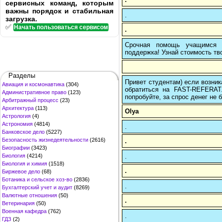
сервисных команд, которым
важны порядок и стабильная
.
загрузка.
✅
Начать пользоваться сервисом
.
Срочная помощь учащимся в
поддержка! Узнай стоимость тво
Разделы
Привет студентам) если возник
Авиация и космонавтика
(304)
обратиться на FAST-REFERAT
Административное право
(123)
попробуйте, за спрос денег не б
Арбитражный процесс
(23)
Архитектура
(113)
Olya
Астрология
(4)
Астрономия
(4814)
.
Банковское дело
(5227)
Безопасность жизнедеятельности
(2616)
.
Биографии
(3423)
.
Биология
(4214)
Биология и химия
(1518)
.
Биржевое дело
(68)
Ботаника и сельское хоз-во
(2836)
.
Бухгалтерский учет и аудит
(8269)
Валютные отношения
(50)
.
Ветеринария
(50)
Военная кафедра
(762)
.
ГДЗ
(2)