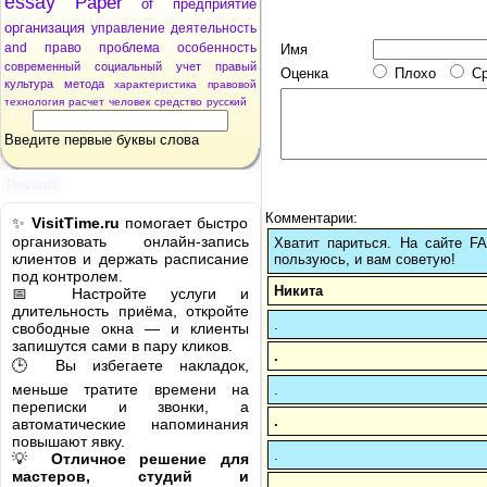
essay
Paper
of
предприятие
организация
управление
деятельность
and
право
проблема
особенность
Имя
современный
социальный
учет
правый
Оценка
Плохо
С
культура
метода
характеристика
правовой
технология
расчет
человек
средство
русский
Введите первые буквы слова
Реклама
Комментарии:
✨
VisitTime.ru
помогает быстро
организовать онлайн-запись
Хватит париться. На сайте 
клиентов и держать расписание
пользуюсь, и вам советую!
под контролем.
Никита
📅 Настройте услуги и
длительность приёма, откройте
.
свободные окна — и клиенты
запишутся сами в пару кликов.
.
🕒 Вы избегаете накладок,
меньше тратите времени на
.
переписки и звонки, а
.
автоматические напоминания
повышают явку.
.
💡
Отличное решение для
мастеров, студий и
.