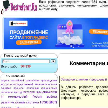
Банк рефератов содержит более 364 тыся
психологии, экономике, менеджменту, фило
английскому.
Полнотекстовый поиск
Комментарии 
Всего работ:
364139
Теги названий
Западное влияние и церковный 
форма
российский
разработка
производство
основа
вид
роль
государственный
экономика
В данном реферате делаетс
понятие
процесс
основный
финансовый
блестящих петровских рефо
история
экономический
основной
метод
накануне, в середине века 
работа
in
методический
Россия
реформа­тора.
research
система
развитие
анализ