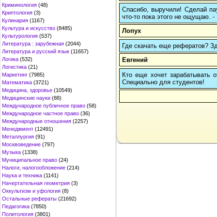
Криминология
(48)
Спасибо, выручили! Сделай пау
Криптология
(3)
что-то пока этого не ощущаю. -
Кулинария
(1167)
Культура и искусство
(8485)
Лопух
Культурология
(537)
Литература : зарубежная
(2044)
Где скачать еще рефератов? Зде
Литература и русский язык
(11657)
Евгений
Логика
(532)
Логистика
(21)
Кто еще хочет зарабатывать от
Маркетинг
(7985)
Cпециально для студентов!
Математика
(3721)
Медицина, здоровье
(10549)
Медицинские науки
(88)
Международное публичное право
(58)
Международное частное право
(36)
Международные отношения
(2257)
Менеджмент
(12491)
Металлургия
(91)
Москвоведение
(797)
Музыка
(1338)
Муниципальное право
(24)
Налоги, налогообложение
(214)
Наука и техника
(1141)
Начертательная геометрия
(3)
Оккультизм и уфология
(8)
Остальные рефераты
(21692)
Педагогика
(7850)
Политология
(3801)