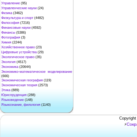
Управление
(95)
Управленческие науки
(24)
Физика
(3462)
Физкультура и спорт
(4482)
Философия
(7216)
Финансовые науки
(4592)
Финансы
(5386)
Фотография
(3)
Химия
(2244)
Хозяйственное право
(23)
Цифровые устройства
(29)
Экологическое право
(35)
Экология
(4517)
Экономика
(20644)
Экономико-математическое моделирование
(666)
Экономическая география
(119)
Экономическая теория
(2573)
Этика
(889)
Юриспруденция
(288)
Языковедение
(148)
Языкознание, филология
(1140)
Copyright
Сокр
⚡