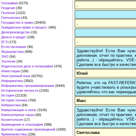
География
(5275)
.
Геодезия
(30)
Геология
(1222)
.
Геополитика
(43)
Государство и право
(20403)
.
Гражданское право и процесс
(465)
.
Делопроизводство
(19)
Деньги и кредит
(108)
.
ЕГЭ
(173)
Естествознание
(96)
Здравствуйте! Если Вам нуж
Журналистика
(899)
дипломная, отчет по практике,
ЗНО
(54)
работа...) - обращайтесь: VS
Зоология
(34)
Сделаем все быстро и качестве
Издательское дело и полиграфия
(476)
Инвестиции
(106)
Юлий
Иностранный язык
(62791)
Информатика
(3562)
Ребятки, кто на FAST-REFERAT
Информатика, программирование
(6444)
будете учавствовать в розыгрыш
Исторические личности
(2165)
удивляйтесь что вас перекидыва
История
(21319)
Макс
История техники
(766)
Кибернетика
(64)
Здравствуйте! Если Вам нуж
Коммуникации и связь
(3145)
дипломная, отчет по практике,
Компьютерные науки
(60)
работа...) - обращайтесь: VS
Косметология
(17)
Сделаем все быстро и качестве
Краеведение и этнография
(588)
Краткое содержание произведений
(1000)
Святослава
Криминалистика
(106)