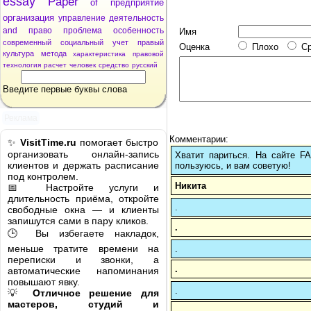
essay
Paper
of
предприятие
организация
управление
деятельность
and
право
проблема
особенность
Имя
современный
социальный
учет
правый
Оценка
Плохо
С
культура
метода
характеристика
правовой
технология
расчет
человек
средство
русский
Введите первые буквы слова
Реклама
Комментарии:
✨
VisitTime.ru
помогает быстро
организовать онлайн-запись
Хватит париться. На сайте 
клиентов и держать расписание
пользуюсь, и вам советую!
под контролем.
Никита
📅 Настройте услуги и
длительность приёма, откройте
.
свободные окна — и клиенты
запишутся сами в пару кликов.
.
🕒 Вы избегаете накладок,
меньше тратите времени на
.
переписки и звонки, а
.
автоматические напоминания
повышают явку.
.
💡
Отличное решение для
мастеров, студий и
.