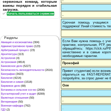
сервисных команд, которым
важны порядок и стабильная
.
загрузка.
✅
Начать пользоваться сервисом
.
Срочная помощь учащимся в
поддержка! Узнай стоимость тво
Разделы
Если Вам нужна помощь с учеб
Авиация и космонавтика
(304)
практике, контрольная, РГР, ре
Административное право
(123)
обращайтесь: https://clck.r
Арбитражный процесс
(23)
качественно и в самые корот
Архитектура
(113)
необходимые гарантии.
Астрология
(4)
Астрономия
(4814)
Прокофий
Банковское дело
(5227)
Безопасность жизнедеятельности
(2616)
Привет студентам) если возник
Биографии
(3423)
обратиться на FAST-REFERAT
попробуйте, за спрос денег не б
Биология
(4214)
Биология и химия
(1518)
Оля
Биржевое дело
(68)
Ботаника и сельское хоз-во
(2836)
.
Бухгалтерский учет и аудит
(8269)
Валютные отношения
(50)
.
Ветеринария
(50)
Военная кафедра
(762)
.
ГДЗ
(2)