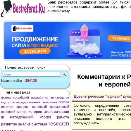
Банк рефератов содержит более 364 тыся
психологии, экономике, менеджменту, фило
английскому.
Полнотекстовый поиск
Комментарии к Р
Всего работ:
364139
и европе
Теги названий
Древнегреческая "игривая" кул
форма
российский
разработка
производство
основа
вид
роль
государственный
экономика
Согласно определению сете
понятие
процесс
основный
финансовый
терминов и понятий», порно
история
экономический
основной
метод
вульгарно натуралистичес
работа
in
методический
Россия
описание полового акта,
research
возбуждение».
система
развитие
анализ