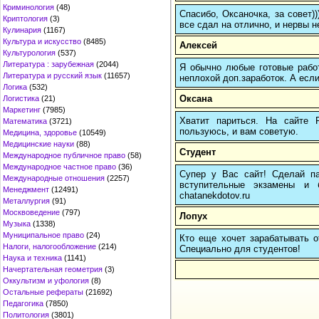
Криминология
(48)
Спасибо, Оксаночка, за совет)
Криптология
(3)
все сдал на отлично, и нервы н
Кулинария
(1167)
Культура и искусство
(8485)
Алексей
Культурология
(537)
Литература : зарубежная
(2044)
Я обычно любые готовые работ
Литература и русский язык
(11657)
неплохой доп.заработок. А если
Логика
(532)
Оксана
Логистика
(21)
Маркетинг
(7985)
Хватит париться. На сайте
Математика
(3721)
пользуюсь, и вам советую.
Медицина, здоровье
(10549)
Медицинские науки
(88)
Студент
Международное публичное право
(58)
Международное частное право
(36)
Супер у Вас сайт! Сделай па
Международные отношения
(2257)
вступительные экзамены и 
Менеджмент
(12491)
chatanekdotov.ru
Металлургия
(91)
Москвоведение
(797)
Лопух
Музыка
(1338)
Муниципальное право
(24)
Кто еще хочет зарабатывать от
Налоги, налогообложение
(214)
Cпециально для студентов!
Наука и техника
(1141)
Начертательная геометрия
(3)
Оккультизм и уфология
(8)
Остальные рефераты
(21692)
Педагогика
(7850)
Политология
(3801)