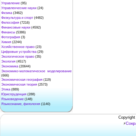
Управление
(95)
Управленческие науки
(24)
Физика
(3462)
Физкультура и спорт
(4482)
Философия
(7216)
Финансовые науки
(4592)
Финансы
(5386)
Фотография
(3)
Химия
(2244)
Хозяйственное право
(23)
Цифровые устройства
(29)
Экологическое право
(35)
Экология
(4517)
Экономика
(20644)
Экономико-математическое моделирование
(666)
Экономическая география
(119)
Экономическая теория
(2573)
Этика
(889)
Юриспруденция
(288)
Языковедение
(148)
Языкознание, филология
(1140)
Copyright
Сокр
⚡