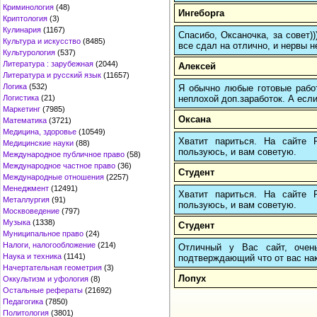
Криминология
(48)
Ингеборга
Криптология
(3)
Кулинария
(1167)
Спасибо, Оксаночка, за совет)
Культура и искусство
(8485)
все сдал на отлично, и нервы н
Культурология
(537)
Литература : зарубежная
(2044)
Алексей
Литература и русский язык
(11657)
Логика
(532)
Я обычно любые готовые работ
неплохой доп.заработок. А если
Логистика
(21)
Маркетинг
(7985)
Оксана
Математика
(3721)
Медицина, здоровье
(10549)
Хватит париться. На сайте
Медицинские науки
(88)
пользуюсь, и вам советую.
Международное публичное право
(58)
Международное частное право
(36)
Студент
Международные отношения
(2257)
Менеджмент
(12491)
Хватит париться. На сайте
Металлургия
(91)
пользуюсь, и вам советую.
Москвоведение
(797)
Музыка
(1338)
Студент
Муниципальное право
(24)
Налоги, налогообложение
(214)
Отличный у Вас сайт, очень
Наука и техника
(1141)
подтверждающий что от вас нако
Начертательная геометрия
(3)
Лопух
Оккультизм и уфология
(8)
Остальные рефераты
(21692)
Педагогика
(7850)
Политология
(3801)