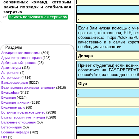
сервисных команд, которым
важны порядок и стабильная
.
загрузка.
✅
Начать пользоваться сервисом
.
Если Вам нужна помощь с учеб
практике, контрольная, РГР, ре
обращайтесь: https://clck.r
качественно и в самые корот
необходимые гарантии.
Разделы
Авиация и космонавтика
(304)
Дилара
Административное право
(123)
Арбитражный процесс
(23)
Привет студентам) если возник
Архитектура
(113)
обратиться на FAST-REFERAT
Астрология
(4)
попробуйте, за спрос денег не б
Астрономия
(4814)
Банковское дело
(5227)
Olya
Безопасность жизнедеятельности
(2616)
Биографии
(3423)
.
Биология
(4214)
.
Биология и химия
(1518)
Биржевое дело
(68)
.
Ботаника и сельское хоз-во
(2836)
Бухгалтерский учет и аудит
(8269)
.
Валютные отношения
(50)
Ветеринария
(50)
.
Военная кафедра
(762)
ГДЗ
(2)