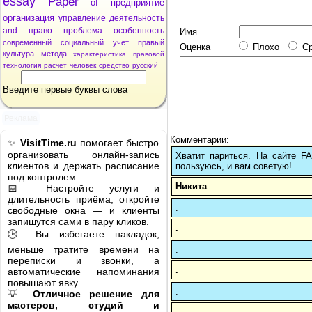
essay
Paper
of
предприятие
организация
управление
деятельность
and
право
проблема
особенность
Имя
современный
социальный
учет
правый
Оценка
Плохо
С
культура
метода
характеристика
правовой
технология
расчет
человек
средство
русский
Введите первые буквы слова
Реклама
Комментарии:
✨
VisitTime.ru
помогает быстро
организовать онлайн-запись
Хватит париться. На сайте 
клиентов и держать расписание
пользуюсь, и вам советую!
под контролем.
Никита
📅 Настройте услуги и
длительность приёма, откройте
.
свободные окна — и клиенты
запишутся сами в пару кликов.
.
🕒 Вы избегаете накладок,
меньше тратите времени на
.
переписки и звонки, а
.
автоматические напоминания
повышают явку.
.
💡
Отличное решение для
мастеров, студий и
.