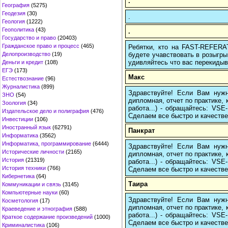
.
География
(5275)
Геодезия
(30)
.
Геология
(1222)
Геополитика
(43)
.
Государство и право
(20403)
Гражданское право и процесс
(465)
Ребятки, кто на FAST-REFERAT
будете учавствовать в розыгрыш
Делопроизводство
(19)
удивляйтесь что вас перекидыва
Деньги и кредит
(108)
ЕГЭ
(173)
Макс
Естествознание
(96)
Журналистика
(899)
Здравствуйте! Если Вам нуж
ЗНО
(54)
дипломная, отчет по практике,
Зоология
(34)
работа...) - обращайтесь: VS
Издательское дело и полиграфия
(476)
Сделаем все быстро и качестве
Инвестиции
(106)
Иностранный язык
(62791)
Панкрат
Информатика
(3562)
Информатика, программирование
(6444)
Здравствуйте! Если Вам нуж
Исторические личности
(2165)
дипломная, отчет по практике,
История
(21319)
работа...) - обращайтесь: VS
История техники
(766)
Сделаем все быстро и качестве
Кибернетика
(64)
Таира
Коммуникации и связь
(3145)
Компьютерные науки
(60)
Здравствуйте! Если Вам нуж
Косметология
(17)
дипломная, отчет по практике,
Краеведение и этнография
(588)
работа...) - обращайтесь: VS
Краткое содержание произведений
(1000)
Сделаем все быстро и качестве
Криминалистика
(106)