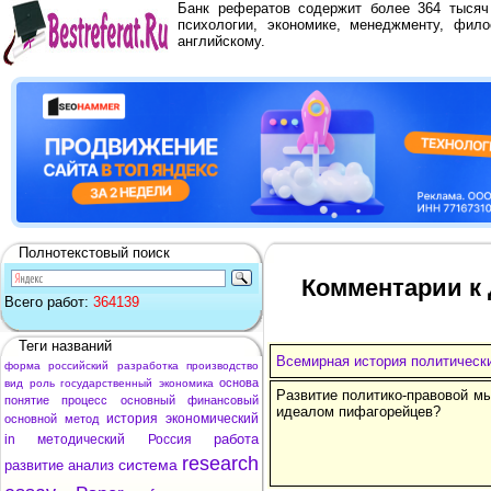
Банк рефератов содержит более 364 тыся
психологии, экономике, менеджменту, фило
английскому.
Полнотекстовый поиск
Комментарии к 
Всего работ:
364139
Теги названий
Всемирная история политическ
форма
российский
разработка
производство
основа
вид
роль
государственный
экономика
Развитие политико-правовой мы
понятие
процесс
основный
финансовый
идеалом пифагорейцев?
история
экономический
основной
метод
работа
in
методический
Россия
research
система
развитие
анализ