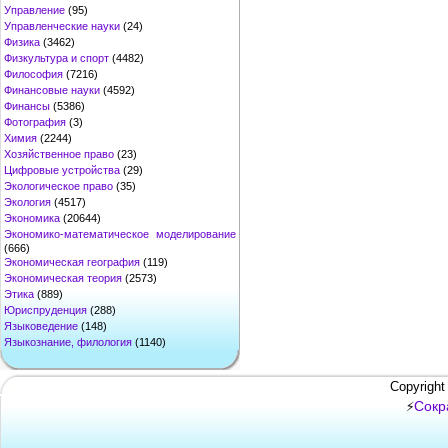
Управление
(95)
Управленческие науки
(24)
Физика
(3462)
Физкультура и спорт
(4482)
Философия
(7216)
Финансовые науки
(4592)
Финансы
(5386)
Фотография
(3)
Химия
(2244)
Хозяйственное право
(23)
Цифровые устройства
(29)
Экологическое право
(35)
Экология
(4517)
Экономика
(20644)
Экономико-математическое моделирование
(666)
Экономическая география
(119)
Экономическая теория
(2573)
Этика
(889)
Юриспруденция
(288)
Языковедение
(148)
Языкознание, филология
(1140)
Copyright
Сокр
⚡