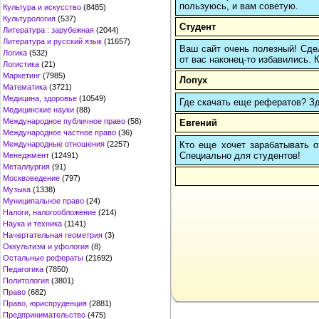
пользуюсь, и вам советую.
Культура и искусство
(8485)
Культурология
(537)
Студент
Литература : зарубежная
(2044)
Литература и русский язык
(11657)
Ваш сайт очень полезный! Сде
Логика
(532)
от вас наконец-то избавились. К
Логистика
(21)
Маркетинг
(7985)
Лопух
Математика
(3721)
Медицина, здоровье
(10549)
Где скачать еще рефератов? Зде
Медицинские науки
(88)
Международное публичное право
(58)
Евгений
Международное частное право
(36)
Кто еще хочет зарабатывать от
Международные отношения
(2257)
Cпециально для студентов!
Менеджмент
(12491)
Металлургия
(91)
Москвоведение
(797)
Музыка
(1338)
Муниципальное право
(24)
Налоги, налогообложение
(214)
Наука и техника
(1141)
Начертательная геометрия
(3)
Оккультизм и уфология
(8)
Остальные рефераты
(21692)
Педагогика
(7850)
Политология
(3801)
Право
(682)
Право, юриспруденция
(2881)
Предпринимательство
(475)