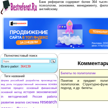
Банк рефератов содержит более 364 тыся
психологии, экономике, менеджменту, фило
английскому.
Полнотекстовый поиск
Комментари
Всего работ:
364139
Билеты по политологии
Теги названий
Понятие и предмет полит
форма
российский
разработка
производство
политологии. Структурно-фу
основа
вид
роль
государственный
экономика
подход, и др. билеты.
понятие
процесс
основный
финансовый
история
экономический
основной
метод
работа
in
методический
Россия
research
система
развитие
анализ