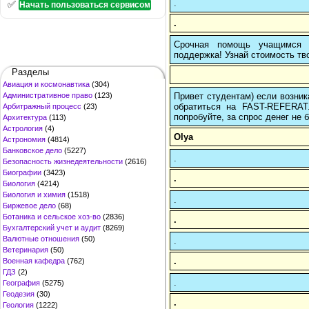
.
✅
Начать пользоваться сервисом
.
Срочная помощь учащимся в
поддержка! Узнай стоимость тво
Разделы
Авиация и космонавтика
(304)
Привет студентам) если возник
Административное право
(123)
обратиться на FAST-REFERAT
Арбитражный процесс
(23)
попробуйте, за спрос денег не б
Архитектура
(113)
Астрология
(4)
Olya
Астрономия
(4814)
Банковское дело
(5227)
.
Безопасность жизнедеятельности
(2616)
Биографии
(3423)
.
Биология
(4214)
Биология и химия
(1518)
.
Биржевое дело
(68)
Ботаника и сельское хоз-во
(2836)
.
Бухгалтерский учет и аудит
(8269)
Валютные отношения
(50)
.
Ветеринария
(50)
.
Военная кафедра
(762)
ГДЗ
(2)
.
География
(5275)
Геодезия
(30)
.
Геология
(1222)