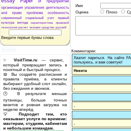
essay
Paper
of
предприятие
Имя
организация
управление
деятельность
Оценка
Плохо
С
and
право
проблема
особенность
современный
социальный
учет
правый
культура
метода
характеристика
правовой
технология
расчет
человек
средство
русский
Введите первые буквы слова
Реклама
Комментарии:
Хватит париться. На сайте 
✨
VisitTime.ru
— сервис,
пользуюсь, и вам советую!
который превращает запись в
понятный и быстрый процесс.
Никита
📅 Вы создаёте расписание и
правила приёма, а клиенты
.
выбирают удобный слот онлайн,
.
без ожидания и звонков.
🕒 В результате меньше
.
путаницы, больше точных
визитов и ровная загрузка на
.
неделю вперёд.
💡
Подходит тем, кто
.
оказывает услуги по времени:
.
мастерам, студиям, кабинетам
и небольшим командам.