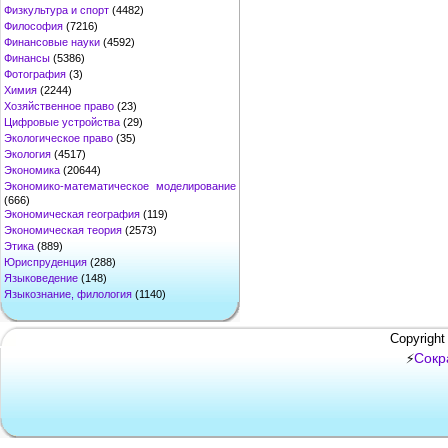
Физкультура и спорт
(4482)
Философия
(7216)
Финансовые науки
(4592)
Финансы
(5386)
Фотография
(3)
Химия
(2244)
Хозяйственное право
(23)
Цифровые устройства
(29)
Экологическое право
(35)
Экология
(4517)
Экономика
(20644)
Экономико-математическое моделирование
(666)
Экономическая география
(119)
Экономическая теория
(2573)
Этика
(889)
Юриспруденция
(288)
Языковедение
(148)
Языкознание, филология
(1140)
Copyright
Сокр
⚡