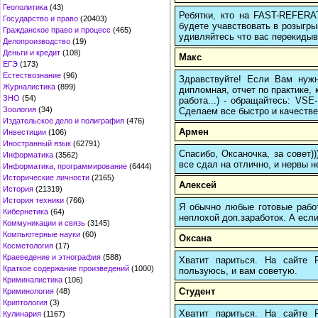
Геополитика
(43)
Ребятки, кто на FAST-REFERAT
Государство и право
(20403)
будете учавствовать в розыгрыш
Гражданское право и процесс
(465)
удивляйтесь что вас перекидыва
Делопроизводство
(19)
Деньги и кредит
(108)
Макс
ЕГЭ
(173)
Естествознание
(96)
Здравствуйте! Если Вам нуж
Журналистика
(899)
дипломная, отчет по практике,
ЗНО
(54)
работа...) - обращайтесь: VS
Зоология
(34)
Сделаем все быстро и качестве
Издательское дело и полиграфия
(476)
Армен
Инвестиции
(106)
Иностранный язык
(62791)
Спасибо, Оксаночка, за совет)
Информатика
(3562)
все сдал на отлично, и нервы н
Информатика, программирование
(6444)
Исторические личности
(2165)
Алексей
История
(21319)
История техники
(766)
Я обычно любые готовые работ
Кибернетика
(64)
неплохой доп.заработок. А если
Коммуникации и связь
(3145)
Компьютерные науки
(60)
Оксана
Косметология
(17)
Краеведение и этнография
(588)
Хватит париться. На сайте
Краткое содержание произведений
(1000)
пользуюсь, и вам советую.
Криминалистика
(106)
Студент
Криминология
(48)
Криптология
(3)
Хватит париться. На сайте
Кулинария
(1167)